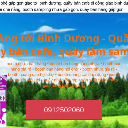
phê gấp gọn giao tới bình dương, quầy bán cafe di động giao bình d
ái che nắng, booth sampling nhựa gấp gọn, quầy bán hàng gấp gọn
àng tới Bình Dương - Quầ
y bán cafe, quầy làm sa
booth nhựa bán hàng • booth bán hàng bằng nhựa • booth ban
hàng giá rẻ • booth bán hàng hội chợ • booth nhựa giá rẻ •
booth quảng cáo hội chợ • booth quảng cáo lưu động • booth
sampling siêu thị • quầy nhựa lắp ráp • sản xuất booth nhựa
giao hàng Bình Dương
0912502060