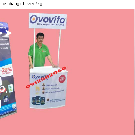
nhẹ nhàng chỉ với 7kg.
➤➤➤
,
p,
g