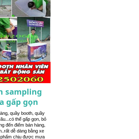
h sampling
a gấp gọn
àng, quầy booth, quầy
ãu...có thể gấp gọn, bỏ
ng đến điểm bán hàng,
n..rất dễ dàng bằng xe
n phẩm chịu được mưa