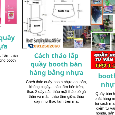
 quầy
ựa
Cách tháo lắp
. Tấm thân
ông booth
quầy booth bán
hàng bằng nhựa
boot
Cách tháo quây booth nhựa an toàn,
nhự
không bị gãy...tháo tấm bên trên,
tháo 2 cây sắt, tháo mặt tháo bỏ gá
Quầy bán h
thân và mặt...tháo tấm giữa, tháo
phát hàng m
đáy như tháo tấm trên mặt
túi xách ma
điểm tư vấ
honda, sả