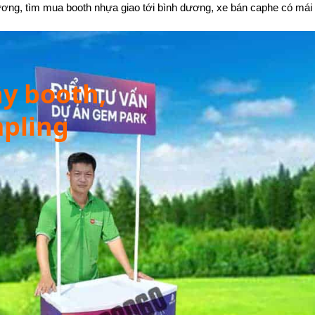
ương, tìm mua booth nhựa giao tới bình dương, xe bán caphe có mái
y booth,
mpling