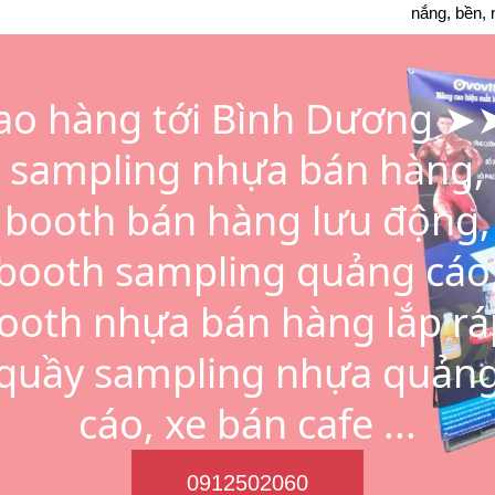
nắng, bền, 
ao hàng tới Bình Dương 
sampling nhựa bán hàng,
booth bán hàng lưu động,
booth sampling quảng cáo
ooth nhựa bán hàng lắp rá
quầy sampling nhựa quản
cáo, xe bán cafe ...
0912502060