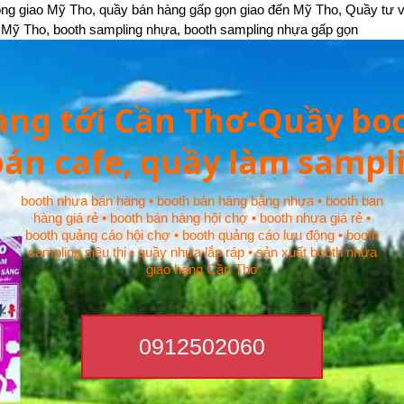
động giao Mỹ Tho, quầy bán hàng gấp gọn giao đến Mỹ Tho, Quầy tư 
o Mỹ Tho, booth sampling nhựa, booth sampling nhựa gấp gọn
àng tới Cần Thơ-Quầy bo
bán cafe, quầy làm sampl
booth nhựa bán hàng • booth bán hàng bằng nhựa • booth ban
hàng giá rẻ • booth bán hàng hội chợ • booth nhựa giá rẻ •
booth quảng cáo hội chợ • booth quảng cáo lưu động • booth
sampling siêu thị • quầy nhựa lắp ráp • sản xuất booth nhựa
giao hàng Cần Thơ
0912502060