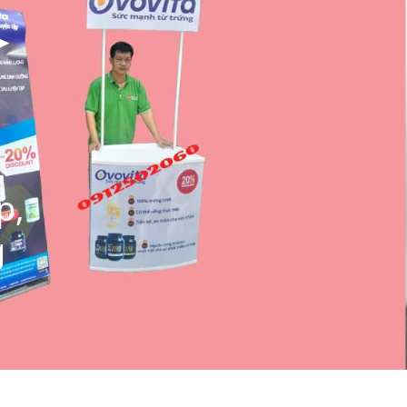
➤
,
p,
g