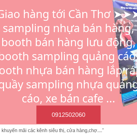
Giao hàng tới Cần Thơ ➤➤
sampling nhựa bán hàng,
booth bán hàng lưu động,
booth sampling quảng cáo
ooth nhựa bán hàng lắp rá
quầy sampling nhựa quản
cáo, xe bán cafe ...
0912502060
 khuyến mãi các kênh siêu thị, cửa hàng,chợ...."