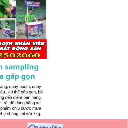
h sampling
a gấp gọn
àng, quầy booth, quầy
ãu...có thể gấp gọn, bỏ
ng đến điểm bán hàng,
n..rất dễ dàng bằng xe
n phẩm chịu được mưa
nhẹ nhàng chỉ với 7kg.