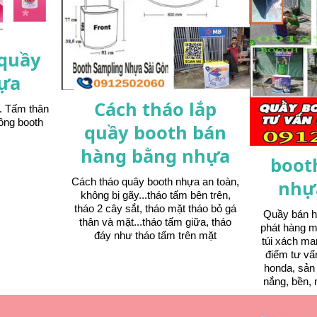
 quầy
ựa
Cách tháo lắp
. Tấm thân
ông booth
quầy booth bán
hàng bằng nhựa
boot
Cách tháo quây booth nhựa an toàn,
nhự
không bị gãy...tháo tấm bên trên,
tháo 2 cây sắt, tháo mặt tháo bỏ gá
Quầy bán h
thân và mặt...tháo tấm giữa, tháo
phát hàng m
đáy như tháo tấm trên mặt
túi xách ma
điểm tư vấ
honda, sả
nắng, bền, 