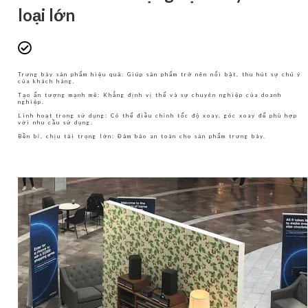
loại lớn
Trưng bày sản phẩm hiệu quả: Giúp sản phẩm trở nên nổi bật, thu hút sự chú ý
của khách hàng.
Tạo ấn tượng mạnh mẽ: Khẳng định vị thế và sự chuyên nghiệp của doanh
nghiệp.
Linh hoạt trong sử dụng: Có thể điều chỉnh tốc độ xoay, góc xoay để phù hợp
với nhu cầu sử dụng.
Bền bỉ, chịu tải trọng lớn: Đảm bảo an toàn cho sản phẩm trưng bày.