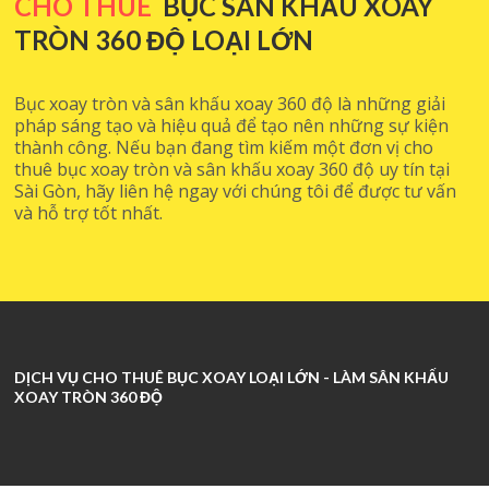
CHO THUÊ
BỤC SÂN KHẤU XOAY
TRÒN 360 ĐỘ LOẠI LỚN
Bục xoay tròn và sân khấu xoay 360 độ là những giải
pháp sáng tạo và hiệu quả để tạo nên những sự kiện
thành công. Nếu bạn đang tìm kiếm một đơn vị cho
thuê bục xoay tròn và sân khấu xoay 360 độ uy tín tại
Sài Gòn, hãy liên hệ ngay với chúng tôi để được tư vấn
và hỗ trợ tốt nhất.
DỊCH VỤ CHO THUÊ BỤC XOAY LOẠI LỚN - LÀM SÂN KHẤU
XOAY TRÒN 360 ĐỘ