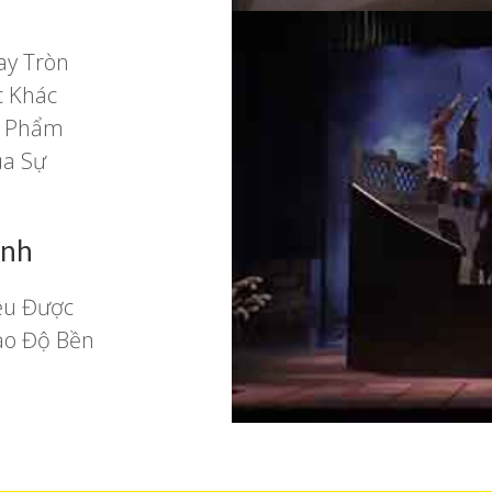
ay Tròn
c Khác
n Phẩm
ủa Sự
ịnh
ều Được
ảo Độ Bền