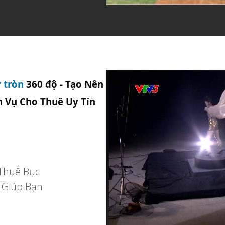
 tròn
360 độ - Tạo Nên
h Vụ Cho Thuê Uy Tín
 Thuê Bục
 Giúp Bạn