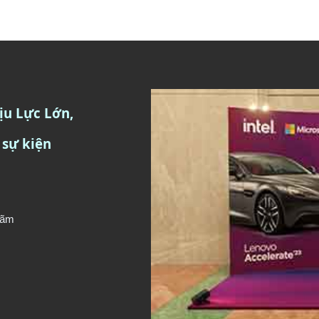
ịu Lực Lớn,
 sự kiện
 lãm