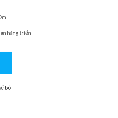
20m
ian hàng triển
hể bỏ