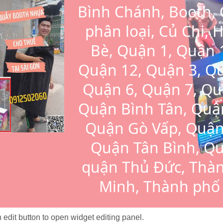
Bình Chánh, Booth, 
phân loại, Củ Chi,
Bè, Quận 1, Quận 
Quận 12, Quận 3, Qu
Quận 6, Quận 7, Qu
Quận Bình Tân, Quậ
Quận Gò Vấp, Quậ
Quận Tân Bình, Qu
quận Thủ Đức, Thàn
Minh, Thành phố 
 on edit button to open widget editing panel.