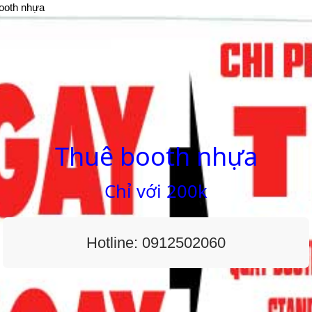
booth nhựa
Thuê booth nhựa
Chỉ với 200k
Hotline: 0912502060