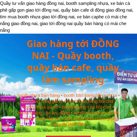
Quầy tư vấn giao hàng đồng nai, booth sampling nhựa, xe bán cà
phê gấp gọn giao tới đồng nai, quầy bán cafe di động giao đồng nai,
tìm mua booth nhựa giao tới đồng nai, xe bán caphe có mái che
nắng giao đồng nai, giao tới đồng nai quầy bán hàng có mái che
nắng
Giao hàng tới ĐỒNG
NAI - Quầy booth,
quầy bán cafe, quầy
làm sampling
booth nhựa bán hàng • booth bán hàng bằng nhựa •
booth ban hàng giá rẻ • booth bán hàng hội chợ •
booth nhựa giá rẻ • booth quảng cáo hội chợ •
booth quảng cáo lưu động • booth sampling siêu thị
• quầy nhựa lắp ráp • sản xuất booth nhựa giao
hàng ĐỒNG NAI