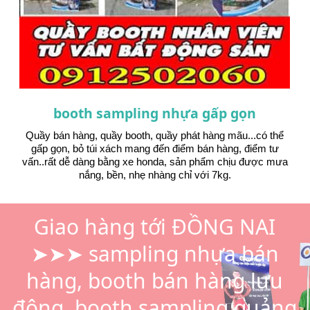
booth sampling nhựa gấp gọn
Quầy bán hàng, quầy booth, quầy phát hàng mãu...có thể
gấp gọn, bỏ túi xách mang đến điểm bán hàng, điểm tư
vấn..rất dễ dàng bằng xe honda, sản phẩm chịu được mưa
nắng, bền, nhẹ nhàng chỉ với 7kg.
Giao hàng tới ĐỒNG NAI
➤➤➤ sampling nhựa bán
hàng, booth bán hàng lưu
động, booth sampling quảng