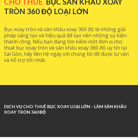
CHO THUÊ
BỤC SÂN KHẤU XOAY
TRÒN 360 ĐỘ LOẠI LỚN
Bục xoay tròn và sân khấu xoay 360 độ là những giải
pháp sáng tạo và hiệu quả để tạo nên những sự kiện
thành công. Nếu bạn đang tìm kiếm một đơn vị cho
thuê bục xoay tròn và sân khấu xoay 360 độ uy tín tại
Sài Gòn, hãy liên hệ ngay với chúng tôi để được tư vấn
và hỗ trợ tốt nhất.
DỊCH VỤ CHO THUÊ BỤC XOAY LOẠI LỚN - LÀM SÂN KHẤU
XOAY TRÒN 360 ĐỘ