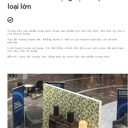
loại lớn
Trưng bày sản phẩm hiệu quả: Giúp sản phẩm trở nên nổi bật, thu hút sự chú ý
của khách hàng.
Tạo ấn tượng mạnh mẽ: Khẳng định vị thế và sự chuyên nghiệp của doanh
nghiệp.
Linh hoạt trong sử dụng: Có thể điều chỉnh tốc độ xoay, góc xoay để phù hợp
với nhu cầu sử dụng.
Bền bỉ, chịu tải trọng lớn: Đảm bảo an toàn cho sản phẩm trưng bày.