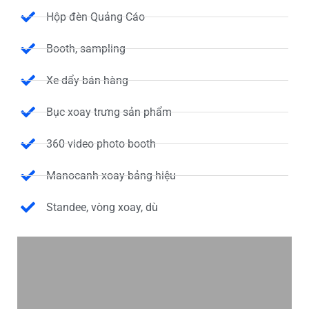
Hộp đèn Quảng Cáo
Booth, sampling
Xe dẩy bán hàng
Bục xoay trưng sản phẩm
360 video photo booth
Manocanh xoay bảng hiệu
Standee, vòng xoay, dù