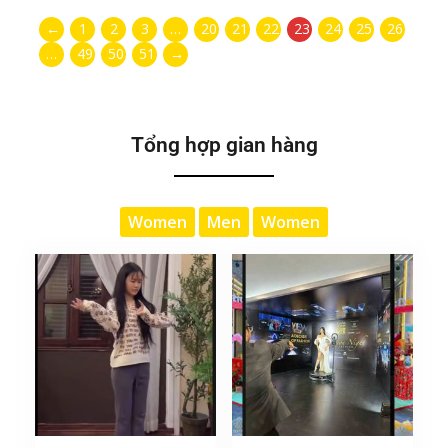
←
1
2
3
…
20
21
22
23
24
25
26
…
49
50
51
→
Tổng hợp gian hàng
Women
Men
Women