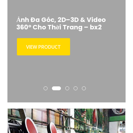
Bàn Xoay 360° Kết Hợp Đường
Băng Chuyển Động – bx_1
VIEW PRODUCT
dịch vụ