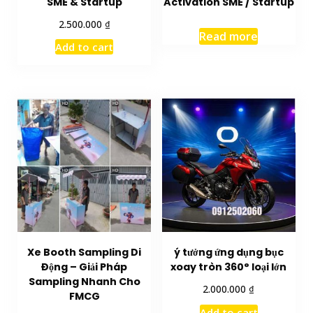
SME & Startup
Activation SME / Startup
₫
2.500.000
Read more
Add to cart
Xe Booth Sampling Di
ý tưởng ứng dụng bục
Động – Giải Pháp
xoay tròn 360° loại lớn
Sampling Nhanh Cho
₫
2.000.000
FMCG
Add to cart