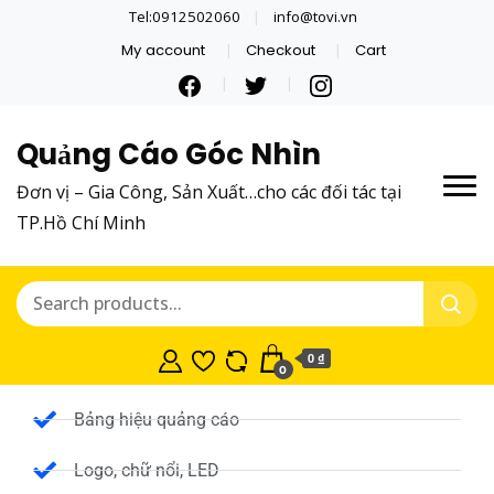
Tel:0912502060
info@tovi.vn
My account
Checkout
Cart
Quảng Cáo Góc Nhìn
Đơn vị – Gia Công, Sản Xuất…cho các đối tác tại
TP.Hồ Chí Minh
0 ₫
0
Bảng hiệu quảng cáo
Logo, chữ nổi, LED