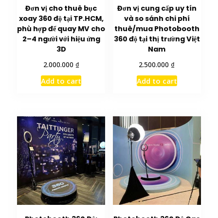
Đơn vị cho thuê bục
Đơn vị cung cấp uy tín
xoay 360 độ tại TP.HCM,
và so sánh chi phí
phù hợp để quay MV cho
thuê/mua Photobooth
2–4 người với hiệu ứng
360 độ tại thị trường Việt
3D
Nam
₫
₫
2.000.000
2.500.000
Add to cart
Add to cart