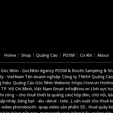
Home
Shop
Quảng Cáo
POSM
Cơ Khí
About
Góc Nhìn - GocNhin Agency POSM & Booth Sampling & She
ity - VietNam Tên doanh nghiệp: Công ty TNHH Quảng Cáo
 hiệu: Quảng Cáo Góc Nhìn Website: https://tovi.vn Hotlin
: TP. Hồ Chí Minh, Việt Nam Email: info@tovi.vn Lĩnh vực h
thi công – cho thuê thiết bị quảng cáo( hộp đèn, chữ nổi, b
ấp nháy, bảng bạt - alu -decal - tole...), sản xuất cho thuê 
ộ video photobooth -quay video sản phẩm 3D , thuê quầy b
xe bán hàng gấp gọn, manocanh xoay bảng hiệu quảng cáo,