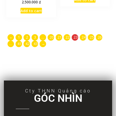
₫
2.500.000
Add to cart
←
1
2
3
…
20
21
22
23
24
25
26
…
41
42
43
→
Cty THNN Quảng cáo
GÓC NHÌN