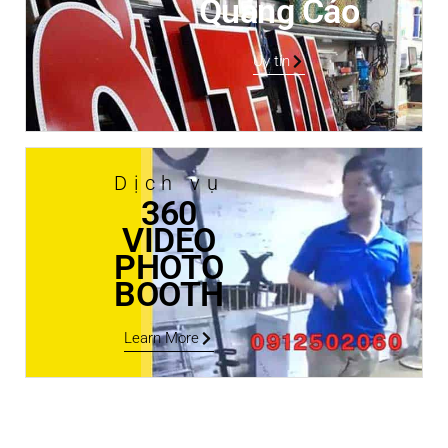
Quảng Cáo
Uy tín
Dịch vụ
360
VIDEO
PHOTO
BOOTH
Learn More