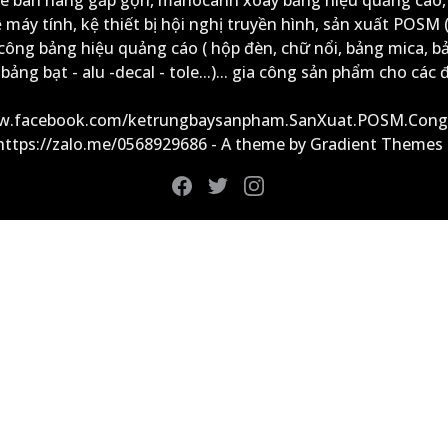
ệ máy tính, kệ thiết bị hội nghị truyền hình, sản xuất POSM (
công bảng hiệu quảng cáo ( hộp đèn, chữ nổi, bảng mica, b
ảng bạt - alu -decal - tole...)... gia công sản phẩm cho các đ
ww.facebook.com/ketrungbaysanpham.SanXuat.POSM.Cong
 https://zalo.me/0568929686 - A theme by Gradient Themes