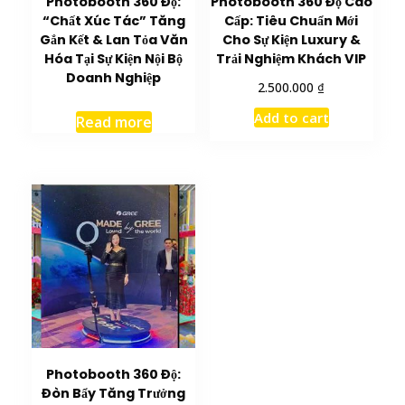
Photobooth 360 Độ:
Photobooth 360 Độ Cao
“Chất Xúc Tác” Tăng
Cấp: Tiêu Chuẩn Mới
Gắn Kết & Lan Tỏa Văn
Cho Sự Kiện Luxury &
Hóa Tại Sự Kiện Nội Bộ
Trải Nghiệm Khách VIP
Doanh Nghiệp
₫
2.500.000
Add to cart
Read more
Photobooth 360 Độ:
Đòn Bẩy Tăng Trưởng