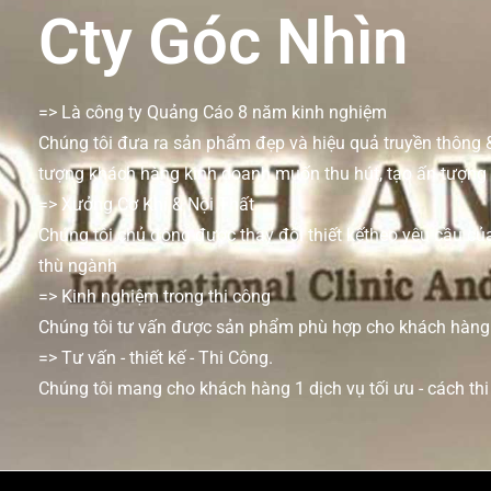
Cty Góc Nhìn
=> Là công ty Quảng Cáo 8 năm kinh nghiệm
Chúng tôi đưa ra sản phẩm đẹp và hiệu quả truyền thông 
tượng khách hàng kinh doanh muốn thu hút, tạo ấn tượng
=> Xưởng Cơ Khí & Nội Thất
Chúng tôi chủ động được thay đổi thiết kếtheo yêu cầu củ
thù ngành
=> Kinh nghiệm trong thi công
Chúng tôi tư vấn được sản phẩm phù hợp cho khách hàng 
=> Tư vấn - thiết kế - Thi Công.
Chúng tôi mang cho khách hàng 1 dịch vụ tối ưu - cách thi 