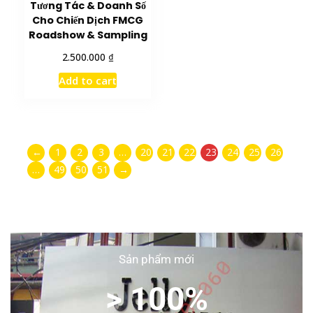
Tương Tác & Doanh Số
Cho Chiến Dịch FMCG
Roadshow & Sampling
₫
2.500.000
Add to cart
←
1
2
3
…
20
21
22
23
24
25
26
…
49
50
51
→
Sản phẩm mới
> 100%