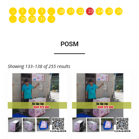
←
1
2
3
…
20
21
22
23
24
25
26
…
29
30
31
→
POSM
Showing 133–138 of 255 results