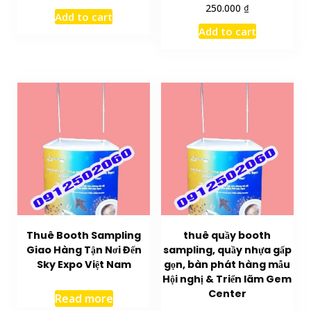
₫
250.000
Add to cart
Add to cart
Thuê Booth Sampling
thuê quầy booth
Giao Hàng Tận Nơi Đến
sampling, quầy nhựa gấp
Sky Expo Việt Nam
gọn, bàn phát hàng mẫu
Hội nghị & Triển lãm Gem
Center
Read more