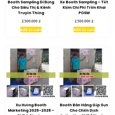
Booth Sampling Di Động
Xe Booth Sampling – Tiết
Cho Siêu Thị & Kênh
Kiệm Chi Phí Triển Khai
Truyền Thống
POSM
₫
₫
2.500.000
2.500.000
Add to cart
Add to cart
Xu Hướng Booth
Booth Bán Hàng Gấp Gọn
Marketing 2025–2026 –
Cho Chiến Dịch