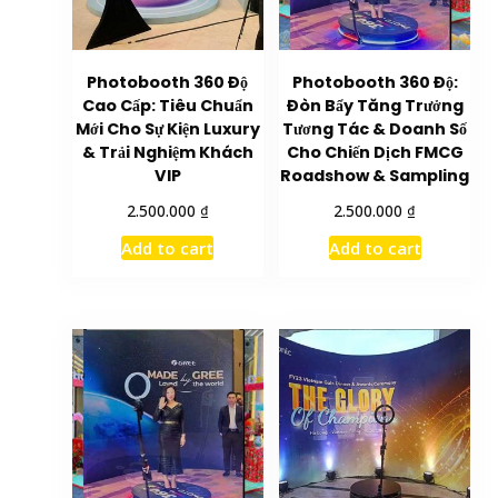
Photobooth 360 Độ
Photobooth 360 Độ:
Cao Cấp: Tiêu Chuẩn
Đòn Bẩy Tăng Trưởng
Mới Cho Sự Kiện Luxury
Tương Tác & Doanh Số
& Trải Nghiệm Khách
Cho Chiến Dịch FMCG
VIP
Roadshow & Sampling
₫
₫
2.500.000
2.500.000
Add to cart
Add to cart