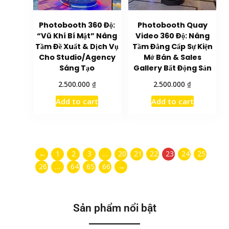
Photobooth 360 Độ:
Photobooth Quay
“Vũ Khí Bí Mật” Nâng
Video 360 Độ: Nâng
Tầm Đề Xuất & Dịch Vụ
Tầm Đẳng Cấp Sự Kiện
Cho Studio/Agency
Mở Bán & Sales
Sáng Tạo
Gallery Bất Động Sản
₫
₫
2.500.000
2.500.000
Add to cart
Add to cart
←
1
2
3
…
20
21
22
23
24
25
26
…
64
65
66
→
Sản phẩm nổi bật