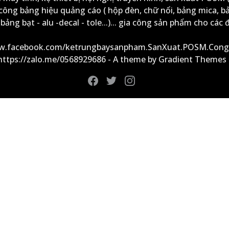
công bảng hiệu quảng cáo ( hộp đèn, chữ nổi, bảng mica, b
ảng bạt - alu -decal - tole...)... gia công sản phẩm cho các đ
ww.facebook.com/ketrungbaysanpham.SanXuat.POSM.Cong
 https://zalo.me/0568929686 - A theme by Gradient Themes