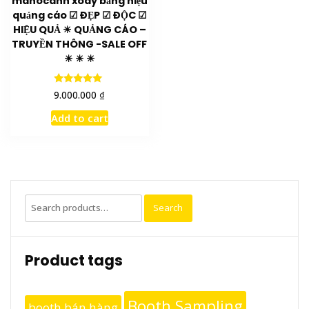
manocanh xoay bảng hiệu
quảng cáo ☑ ĐẸP ☑ ĐỘC ☑
HIỆU QUẢ ☀ QUẢNG CÁO –
TRUYỀN THÔNG -SALE OFF
☀ ☀ ☀
Rated
₫
9.000.000
5.00
out of 5
Add to cart
Search
Search
for:
Product tags
Booth Sampling
booth bán hàng