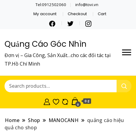
Tel:0912502060
info@tovi.vn
My account
Checkout
Cart
Quảng Cáo Góc Nhìn
Đơn vị – Gia Công, Sản Xuất…cho các đối tác tại
TP.Hồ Chí Minh
0 ₫
0
Home
Shop
MANOCANH
quảng cáo hiệu
quả cho shop