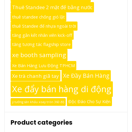
Thuê Standee 2 mặt đế bằng nước
thuê standee chống gió lật
thuê Standee đế nhựa ngoài trời
tăng gắn kết nhân viên kick-off
tăng tương tác flagship store
xe booth sampling
Xe Bán Hàng Lưu Động TPHCM
Xe Đầy Bán Hàng
Xe trà chanh giã tay
Xe đẩy bán hàng di động
Độc Đáo Cho Sự Kiện
ý tưởng sân khấu xoay tròn 360 độ
Product categories