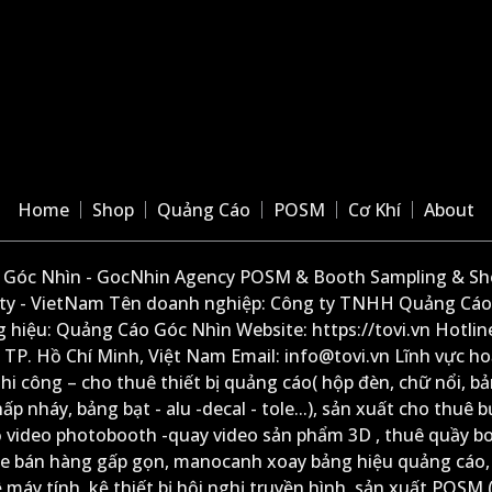
Home
Shop
Quảng Cáo
POSM
Cơ Khí
About
Góc Nhìn - GocNhin Agency POSM & Booth Sampling & She
ity - VietNam Tên doanh nghiệp: Công ty TNHH Quảng Cáo
 hiệu: Quảng Cáo Góc Nhìn Website: https://tovi.vn Hotlin
: TP. Hồ Chí Minh, Việt Nam Email: info@tovi.vn Lĩnh vực h
thi công – cho thuê thiết bị quảng cáo( hộp đèn, chữ nổi, b
ấp nháy, bảng bạt - alu -decal - tole...), sản xuất cho thuê 
ộ video photobooth -quay video sản phẩm 3D , thuê quầy b
xe bán hàng gấp gọn, manocanh xoay bảng hiệu quảng cáo,
ệ máy tính, kệ thiết bị hội nghị truyền hình, sản xuất POSM (