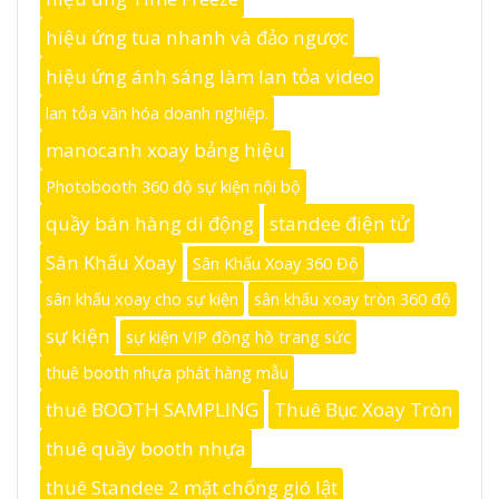
hiệu ứng tua nhanh và đảo ngược
hiệu ứng ánh sáng làm lan tỏa video
lan tỏa văn hóa doanh nghiệp.
manocanh xoay bảng hiệu
Photobooth 360 độ sự kiện nội bộ
quầy bán hàng di động
standee điện tử
Sân Khấu Xoay
Sân Khấu Xoay 360 Độ
sân khấu xoay cho sự kiện
sân khấu xoay tròn 360 độ
sự kiện
sự kiện VIP đồng hồ trang sức
thuê booth nhựa phát hàng mẫu
thuê BOOTH SAMPLING
Thuê Bục Xoay Tròn
thuê quầy booth nhựa
thuê Standee 2 mặt chống gió lật