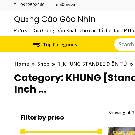
Tel:0912502060
info@tovi.vn
Quảng Cáo Góc Nhìn
Đơn vị – Gia Công, Sản Xuất…cho các đối tác tại TP.H
Top Categories
Home
Shop
1_KHUNG STANDEE ĐIỆN TỬ
Category:
KHUNG [Stande
Inch ...
Showing all 3
Filter by price