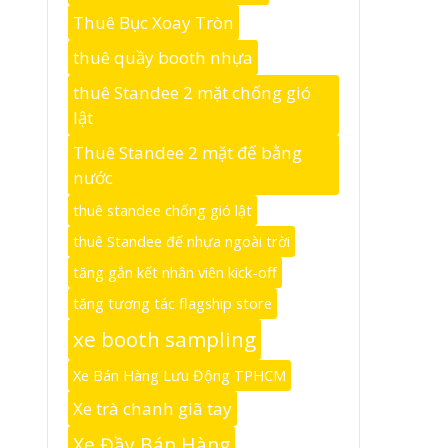
Thuê Bục Xoay Tròn
thuê quầy booth nhựa
thuê Standee 2 mặt chống gió
lật
Thuê Standee 2 mặt đế bằng
nước
thuê standee chống gió lật
thuê Standee đế nhựa ngoài trời
tăng gắn kết nhân viên kick-off
tăng tương tác flagship store
xe booth sampling
Xe Bán Hàng Lưu Động TPHCM
Xe trà chanh giã tay
Xe Đầy Bán Hàng