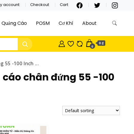
y account
Checkout
Cart
Quảng Cáo
POSM
Cơ Khí
About
0 ₫
0
55 -100 Inch ...
 cáo chân đứng 55 -100