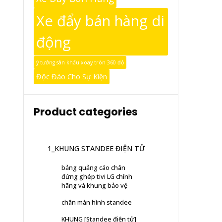
Xe đẩy bán hàng di
động
ý tưởng sân khấu xoay tròn 360 độ
Độc Đáo Cho Sự Kiện
Product categories
1_KHUNG STANDEE ĐIỆN TỬ
bảng quảng cáo chân
đứng ghép tivi LG chính
hãng và khung bảo vệ
chân màn hình standee
KHUNG [Standee điện tử]