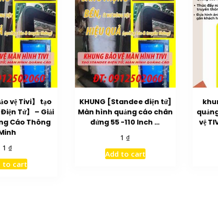
o vệ Tivi】 tạo
KHUNG [Standee điện tử]
khu
iện Tử】 – Giải
Màn hình quảng cáo chân
quảng
ng Cáo Thông
đứng 55 -110 Inch …
vệ TI
Minh
₫
1
₫
1
Add to cart
 to cart