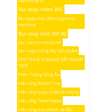
cắp thông tin
bục quay video 360.
Bục xoay tròn 360 chụp hình
cho thuê
Bục xoay tròn 360 độ
bục xoay tròn chịu lực lớn
bục xoay trưng bày sản phẩm
CHO THUÊ STANDEE SẮT NGOÀI
TRỜI
Hiện Tượng Sống Ảo
hiệu ứng Bullet Time
hiệu ứng quay chậm ấn tượng
hiệu ứng Time Freeze
hiệu ứng tua nhanh và đảo