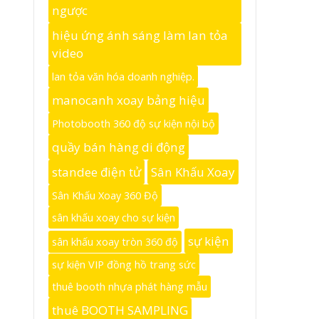
ngược
hiệu ứng ánh sáng làm lan tỏa
video
lan tỏa văn hóa doanh nghiệp.
manocanh xoay bảng hiệu
Photobooth 360 độ sự kiện nội bộ
quầy bán hàng di động
standee điện tử
Sân Khấu Xoay
Sân Khấu Xoay 360 Độ
sân khấu xoay cho sự kiện
sự kiện
sân khấu xoay tròn 360 độ
sự kiện VIP đồng hồ trang sức
thuê booth nhựa phát hàng mẫu
thuê BOOTH SAMPLING