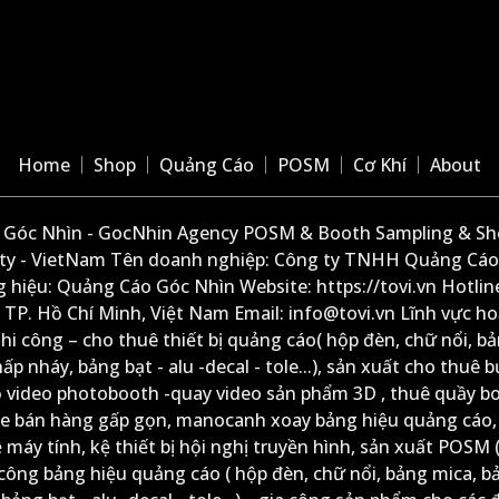
Home
Shop
Quảng Cáo
POSM
Cơ Khí
About
Góc Nhìn - GocNhin Agency POSM & Booth Sampling & She
ity - VietNam Tên doanh nghiệp: Công ty TNHH Quảng Cáo
 hiệu: Quảng Cáo Góc Nhìn Website: https://tovi.vn Hotlin
: TP. Hồ Chí Minh, Việt Nam Email: info@tovi.vn Lĩnh vực h
thi công – cho thuê thiết bị quảng cáo( hộp đèn, chữ nổi, b
ấp nháy, bảng bạt - alu -decal - tole...), sản xuất cho thuê 
ộ video photobooth -quay video sản phẩm 3D , thuê quầy b
xe bán hàng gấp gọn, manocanh xoay bảng hiệu quảng cáo,
ệ máy tính, kệ thiết bị hội nghị truyền hình, sản xuất POSM (
công bảng hiệu quảng cáo ( hộp đèn, chữ nổi, bảng mica, b