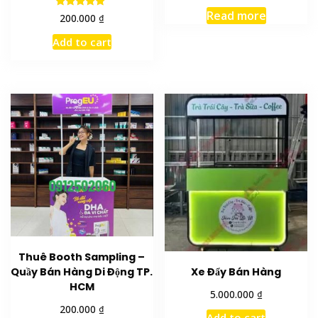
Read more
Rated
₫
200.000
5.00
out of 5
Add to cart
Thuê Booth Sampling –
Xe Đẩy Bán Hàng
Quầy Bán Hàng Di Động TP.
HCM
₫
5.000.000
₫
200.000
Add to cart