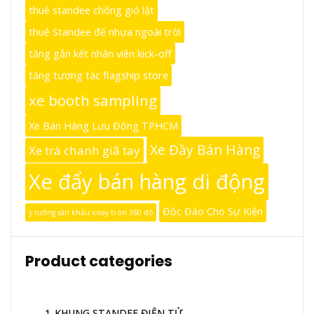
thuê standee chống gió lật
thuê Standee đế nhựa ngoài trời
tăng gắn kết nhân viên kick-off
tăng tương tác flagship store
xe booth sampling
Xe Bán Hàng Lưu Động TPHCM
Xe Đầy Bán Hàng
Xe trà chanh giã tay
Xe đẩy bán hàng di động
Độc Đáo Cho Sự Kiện
ý tưởng sân khấu xoay tròn 360 độ
Product categories
1_KHUNG STANDEE ĐIỆN TỬ