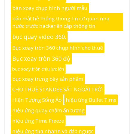
bàn xoay chụp hình người mẫu
bảo mật hệ thống thông tin cơ quan nhà
nước trước hacker ăn cắp thông tin
bục quay video 360.
Bục xoay tròn 360 chụp hình cho thuê
Bục xoay tròn 360 độ
bục xoay tròn chịu lực lớn
bục xoay trưng bày sản phẩm
CHO THUÊ STANDEE SẮT NGOÀI TRỜI
Hiện Tượng Sống Ảo
hiệu ứng Bullet Time
hiệu ứng quay chậm ấn tượng
hiệu ứng Time Freeze
hiệu ứng tua nhanh và đảo ngược