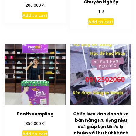
Chuyên Nghiệp
Rated
₫
200.000
5.00
₫
1
out of 5
Add to cart
Add to cart
Booth sampling
Chiến lược kinh doanh xe
bán hàng lưu động hiệu
₫
850.000
quả giúp bạn tối ưu lợi
nhuận và thu hút khách
Add to cart