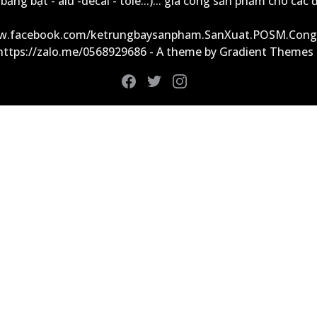
ảng bạt - alu -decal - tole...)... gia công sản phẩm cho các đ
ww.facebook.com/ketrungbaysanpham.SanXuat.POSM.Cong
 https://zalo.me/0568929686 - A theme by Gradient Themes