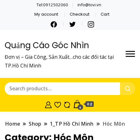
Tel:0912502060
info@tovi.vn
My account
Checkout
Cart
Quảng Cáo Góc Nhìn
Đơn vị – Gia Công, Sản Xuất…cho các đối tác tại
TP.Hồ Chí Minh
0 ₫
0
Home
Shop
1_TP Hồ Chí Minh
Hóc Môn
Category:
Hóc Môn