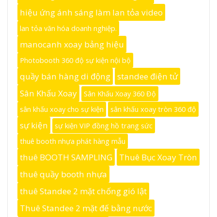
hiệu ứng ánh sáng làm lan tỏa video
lan tỏa văn hóa doanh nghiệp.
manocanh xoay bảng hiệu
Photobooth 360 độ sự kiện nội bộ
quầy bán hàng di động
standee điện tử
Sân Khấu Xoay
Sân Khấu Xoay 360 Độ
sân khấu xoay cho sự kiện
sân khấu xoay tròn 360 độ
sự kiện
sự kiện VIP đồng hồ trang sức
thuê booth nhựa phát hàng mẫu
thuê BOOTH SAMPLING
Thuê Bục Xoay Tròn
thuê quầy booth nhựa
thuê Standee 2 mặt chống gió lật
Thuê Standee 2 mặt đế bằng nước