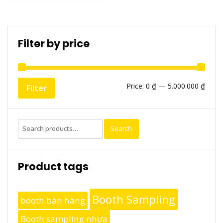
Filter by price
Min
Max
Price:
0 ₫
—
5.000.000 ₫
Filter
price
price
Search
Search
for:
Product tags
Booth Sampling
booth bán hàng
Booth sampling nhựa