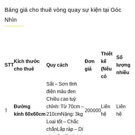
Bảng giá cho thuê vòng quay sự kiện tại Góc
Nhìn
Thiết
Số
Kích thước
Đơn
kế
STT
Quy cách
lượng
cho thuê
giá
(Nếu
nhiều
có
Sắt – Sơn tĩnh
điện màu đen
Chiều cao tuỳ
Đường
chỉnh: Từ 70cm –
Liên
Liên
1
200000
kính
60x60cm
210cmNặng: 3kg
hệ
hệ
Loại tốt – Chắc
chắnLắp ráp – Di