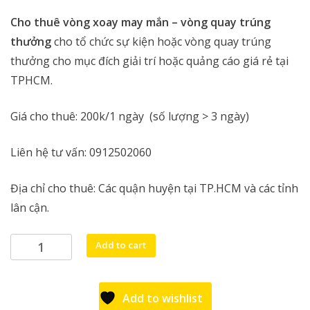
rating
Cho thuê vòng xoay may mắn – vòng quay trúng
thưởng
cho tổ chức sự kiện hoặc vòng quay trúng
thưởng cho mục đích giải trí hoặc quảng cáo giá rẻ tại
TPHCM.
Giá cho thuê: 200k/1 ngày (số lượng > 3 ngày)
Liên hệ tư vấn: 0912502060
Địa chỉ cho thuê: Các quận huyện tại TP.HCM và các tỉnh
lân cận.
Cho
Add to cart
thuê
vòng
quay
Add to wishlist
trúng