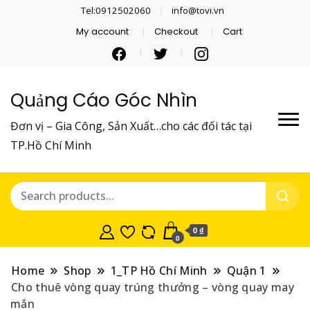
Tel:0912502060
info@tovi.vn
My account
Checkout
Cart
Quảng Cáo Góc Nhìn
Đơn vị – Gia Công, Sản Xuất…cho các đối tác tại
TP.Hồ Chí Minh
0 ₫
0
Home
Shop
1_TP Hồ Chí Minh
Quận 1
Cho thuê vòng quay trúng thưởng – vòng quay may
mắn