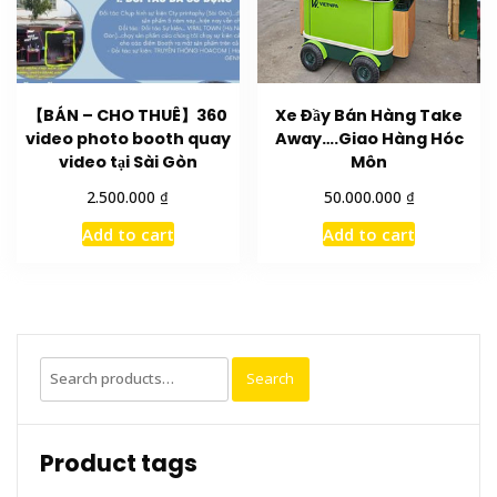
【BÁN – CHO THUÊ】360
Xe Đầy Bán Hàng Take
video photo booth quay
Away….Giao Hàng Hóc
video tại Sài Gòn
Môn
₫
₫
2.500.000
50.000.000
Add to cart
Add to cart
Search
Search
for:
Product tags