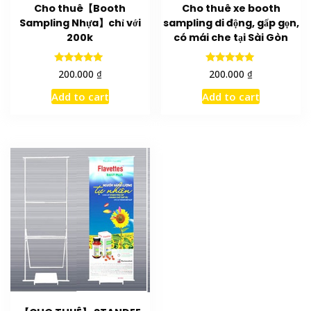
Cho thuê【Booth
Cho thuê xe booth
Sampling Nhựa】chỉ với
sampling di động, gấp gọn,
200k
có mái che tại Sài Gòn
Rated
Rated
₫
₫
200.000
200.000
5.00
5.00
out of 5
out of 5
Add to cart
Add to cart