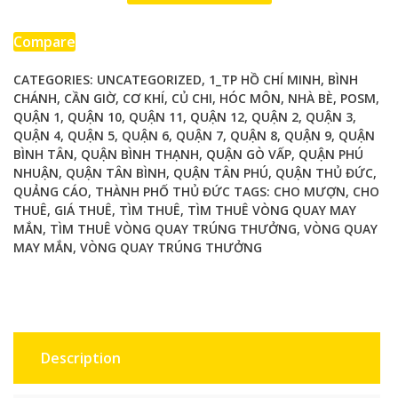
thưởng
–
Compare
vòng
CATEGORIES:
UNCATEGORIZED
,
1_TP HỒ CHÍ MINH
,
BÌNH
quay
CHÁNH
,
CẦN GIỜ
,
CƠ KHÍ
,
CỦ CHI
,
HÓC MÔN
,
NHÀ BÈ
,
POSM
,
may
QUẬN 1
,
QUẬN 10
,
QUẬN 11
,
QUẬN 12
,
QUẬN 2
,
QUẬN 3
,
mắn
QUẬN 4
,
QUẬN 5
,
QUẬN 6
,
QUẬN 7
,
QUẬN 8
,
QUẬN 9
,
QUẬN
quantity
BÌNH TÂN
,
QUẬN BÌNH THẠNH
,
QUẬN GÒ VẤP
,
QUẬN PHÚ
NHUẬN
,
QUẬN TÂN BÌNH
,
QUẬN TÂN PHÚ
,
QUẬN THỦ ĐỨC
,
QUẢNG CÁO
,
THÀNH PHỐ THỦ ĐỨC
TAGS:
CHO MƯỢN
,
CHO
THUÊ
,
GIÁ THUÊ
,
TÌM THUÊ
,
TÌM THUÊ VÒNG QUAY MAY
MẮN
,
TÌM THUÊ VÒNG QUAY TRÚNG THƯỞNG
,
VÒNG QUAY
MAY MẮN
,
VÒNG QUAY TRÚNG THƯỞNG
Description