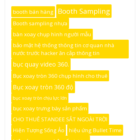
Booth Sampling
booth bán hàng
Booth sampling nhựa
bàn xoay chụp hình người mẫu
bảo mật hệ thống thông tin cơ quan nhà
nước trước hacker ăn cắp thông tin
bục quay video 360.
Bục xoay tròn 360 chụp hình cho thuê
Bục xoay tròn 360 độ
bục xoay tròn chịu lực lớn
bục xoay trưng bày sản phẩm
CHO THUÊ STANDEE SẮT NGOÀI TRỜI
Hiện Tượng Sống Ảo
hiệu ứng Bullet Time