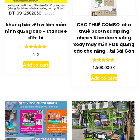
khung bảo vệ tivi làm màn
CHO THUÊ COMBO: cho
hình quảng cáo – standee
thuê booth sampling
điện tử
nhựa + Standee + vòng
xoay may mắn + Dù quảng
cáo che nắng …tại Sài Gòn
Rated
₫
1
5.00
out of 5
Add to cart
Rated
₫
1.500.000
5.00
out of 5
Add to cart