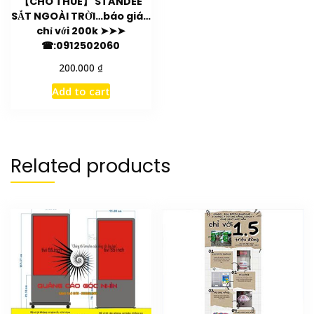
【CHO THUÊ】 STANDEE
SẮT NGOÀI TRỜI…báo giá…
chỉ với 200k ➤➤➤
☎:0912502060
₫
200.000
Add to cart
Related products