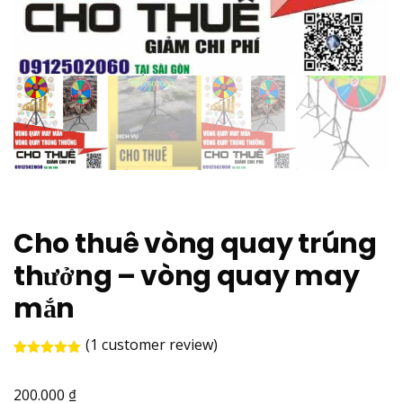
Cho thuê vòng quay trúng
thưởng – vòng quay may
mắn
(
1
customer review)
Rated
1
5.00
out of 5
₫
based on
200.000
customer