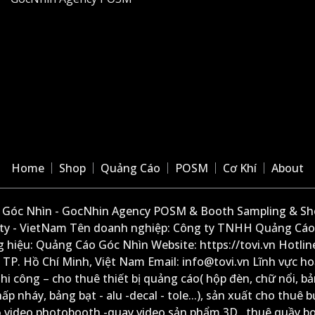
Home
Shop
Quảng Cáo
POSM
Cơ Khí
About
Góc Nhìn - GocNhin Agency POSM & Booth Sampling & She
ity - VietNam Tên doanh nghiệp: Công ty TNHH Quảng Cáo
 hiệu: Quảng Cáo Góc Nhìn Website: https://tovi.vn Hotlin
: TP. Hồ Chí Minh, Việt Nam Email: info@tovi.vn Lĩnh vực h
thi công – cho thuê thiết bị quảng cáo( hộp đèn, chữ nổi, b
ấp nháy, bảng bạt - alu -decal - tole...), sản xuất cho thuê 
ộ video photobooth -quay video sản phẩm 3D , thuê quầy b