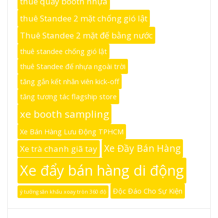
thuê quầy booth nhựa
thuê Standee 2 mặt chống gió lật
Thuê Standee 2 mặt đế bằng nước
thuê standee chống gió lật
thuê Standee đế nhựa ngoài trời
tăng gắn kết nhân viên kick-off
tăng tương tác flagship store
xe booth sampling
Xe Bán Hàng Lưu Động TPHCM
Xe Đầy Bán Hàng
Xe trà chanh giã tay
Xe đẩy bán hàng di động
Độc Đáo Cho Sự Kiện
ý tưởng sân khấu xoay tròn 360 độ