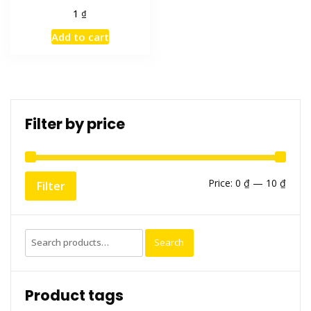
₫
1
Add to cart
Filter by price
Min
Max
Price:
0 ₫
—
10 ₫
Filter
price
price
Search
Search
for:
Product tags