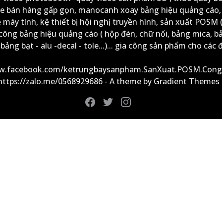
xe bán hàng gấp gọn, manocanh xoay bảng hiệu quảng cáo,
ệ máy tính, kệ thiết bị hội nghị truyền hình, sản xuất POSM (
công bảng hiệu quảng cáo ( hộp đèn, chữ nổi, bảng mica, b
ảng bạt - alu -decal - tole...)... gia công sản phẩm cho các đ
ww.facebook.com/ketrungbaysanpham.SanXuat.POSM.Cong
 https://zalo.me/0568929686 - A theme by Gradient Themes