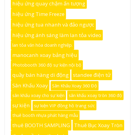
hiệu ứng quay chậm ấn tượng
hiệu ứng Time Freeze
hiệu ứng tua nhanh và đảo ngược
hiệu ứng ánh sáng làm lan tỏa video
lan tỏa văn hóa doanh nghiệp.
manocanh xoay bảng hiệu
Photobooth 360 độ sự kiện nội bộ
quầy bán hàng di động
standee điện tử
Sân Khấu Xoay
Sân Khấu Xoay 360 Độ
sân khấu xoay cho sự kiện
sân khấu xoay tròn 360 độ
sự kiện
sự kiện VIP đồng hồ trang sức
thuê booth nhựa phát hàng mẫu
thuê BOOTH SAMPLING
Thuê Bục Xoay Tròn