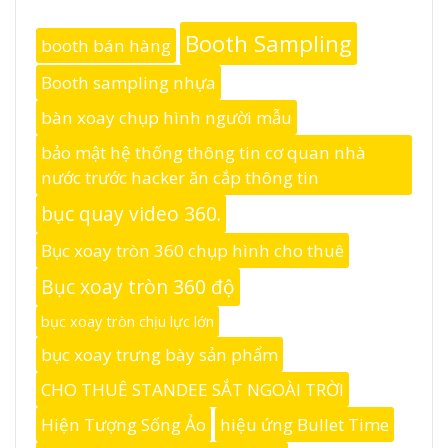
Booth Sampling
booth bán hàng
Booth sampling nhựa
bàn xoay chụp hình người mẫu
bảo mật hệ thống thông tin cơ quan nhà
nước trước hacker ăn cắp thông tin
bục quay video 360.
Bục xoay tròn 360 chụp hình cho thuê
Bục xoay tròn 360 độ
bục xoay tròn chịu lực lớn
bục xoay trưng bày sản phẩm
CHO THUÊ STANDEE SẮT NGOÀI TRỜI
Hiện Tượng Sống Ảo
hiệu ứng Bullet Time