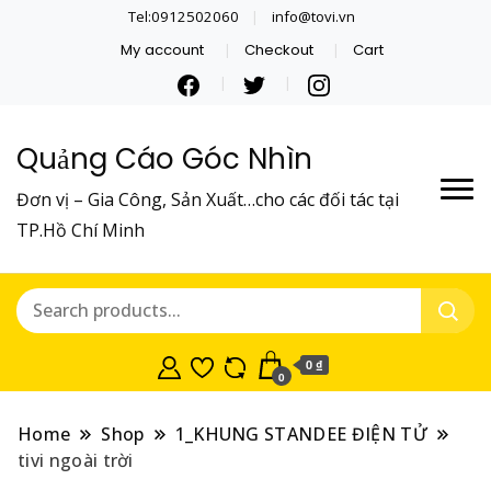
Tel:0912502060
info@tovi.vn
My account
Checkout
Cart
Quảng Cáo Góc Nhìn
Đơn vị – Gia Công, Sản Xuất…cho các đối tác tại
TP.Hồ Chí Minh
0 ₫
0
Home
Shop
1_KHUNG STANDEE ĐIỆN TỬ
tivi ngoài trời