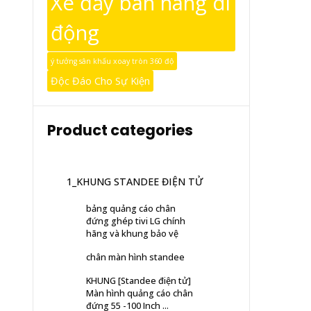
Xe đẩy bán hàng di
động
ý tưởng sân khấu xoay tròn 360 độ
Độc Đáo Cho Sự Kiện
Product categories
1_KHUNG STANDEE ĐIỆN TỬ
bảng quảng cáo chân
đứng ghép tivi LG chính
hãng và khung bảo vệ
chân màn hình standee
KHUNG [Standee điện tử]
Màn hình quảng cáo chân
đứng 55 -100 Inch ...