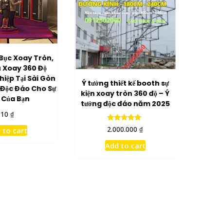
Bục Xoay Tròn,
 Xoay 360 Độ
iệp Tại Sài Gòn
Ý tưởng thiết kế booth sự
 Độc Đáo Cho Sự
kiện xoay tròn 360 độ – Ý
 Của Bạn
tưởng độc đáo năm 2025
₫
10
Rated
₫
2.000.000
 to cart
5.00
out of 5
Add to cart