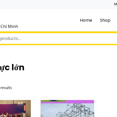
M
Home
Shop
ồ Chí Minh
ực lớn
 results