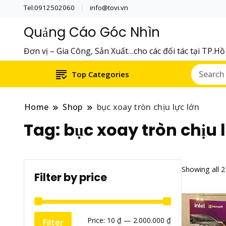
Tel:0912502060
info@tovi.vn
Quảng Cáo Góc Nhìn
Đơn vị – Gia Công, Sản Xuất…cho các đối tác tại TP.H
Top Categories
Home
Shop
bục xoay tròn chịu lực lớn
Tag:
bục xoay tròn chịu l
Showing all 2
Filter by price
Min
Max
Price:
10 ₫
—
2.000.000 ₫
Filter