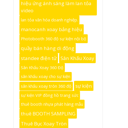
hiệu ứng ánh sáng làm lan tỏa
video
lan tỏa văn hóa doanh nghiệp.
manocanh xoay bảng hiệu
Photobooth 360 độ sự kiện nội bộ
quầy bán hàng di động
standee điện tử
Sân Khấu Xoay
Sân Khấu Xoay 360 Độ
sân khấu xoay cho sự kiện
sự kiện
sân khấu xoay tròn 360 độ
sự kiện VIP đồng hồ trang sức
thuê booth nhựa phát hàng mẫu
thuê BOOTH SAMPLING
Thuê Bục Xoay Tròn