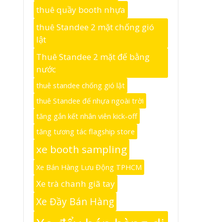
thuê quầy booth nhựa
thuê Standee 2 mặt chống gió
lật
Thuê Standee 2 mặt đế bằng
nước
thuê standee chống gió lật
thuê Standee đế nhựa ngoài trời
tăng gắn kết nhân viên kick-off
tăng tương tác flagship store
xe booth sampling
Xe Bán Hàng Lưu Động TPHCM
Xe trà chanh giã tay
Xe Đầy Bán Hàng