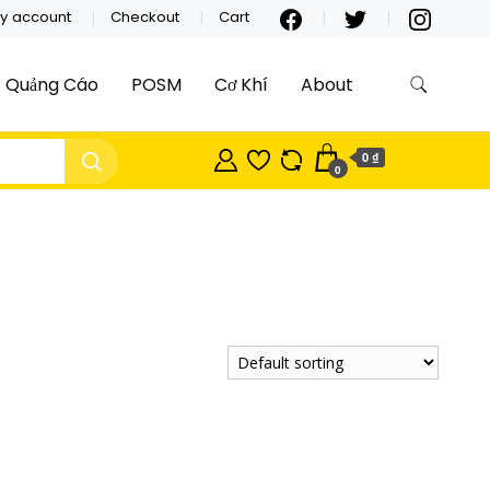
y account
Checkout
Cart
Quảng Cáo
POSM
Cơ Khí
About
0 ₫
0