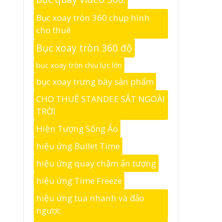
Bục xoay tròn 360 chụp hình
cho thuê
Bục xoay tròn 360 độ
bục xoay tròn chịu lực lớn
bục xoay trưng bày sản phẩm
CHO THUÊ STANDEE SẮT NGOÀI
TRỜI
Hiện Tượng Sống Ảo
hiệu ứng Bullet Time
hiệu ứng quay chậm ấn tượng
hiệu ứng Time Freeze
hiệu ứng tua nhanh và đảo
ngược