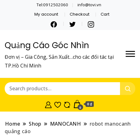
Tel:0912502060
info@tovi.vn
My account
Checkout
Cart
Quảng Cáo Góc Nhìn
Đơn vị – Gia Công, Sản Xuất…cho các đối tác tại
TP.Hồ Chí Minh
0 ₫
0
Home
Shop
MANOCANH
robot manocanh
quảng cáo