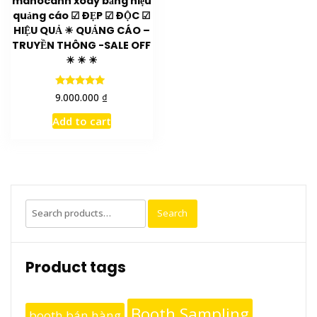
manocanh xoay bảng hiệu
quảng cáo ☑ ĐẸP ☑ ĐỘC ☑
HIỆU QUẢ ☀ QUẢNG CÁO –
TRUYỀN THÔNG -SALE OFF
☀ ☀ ☀
Rated
₫
9.000.000
5.00
out of 5
Add to cart
Search
Search
for:
Product tags
Booth Sampling
booth bán hàng