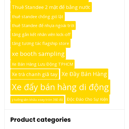
Thuê Standee 2 mặt đế bằng nước
thuê standee chống gió lật
thuê Standee đế nhựa ngoài trời
tăng gắn kết nhân viên kick-off
tăng tương tác flagship store
xe booth sampling
Xe Bán Hàng Lưu Động TPHCM
Xe Đầy Bán Hàng
Xe trà chanh giã tay
Xe đẩy bán hàng di động
Độc Đáo Cho Sự Kiện
ý tưởng sân khấu xoay tròn 360 độ
Product categories