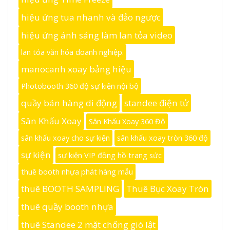
hiệu ứng tua nhanh và đảo ngược
hiệu ứng ánh sáng làm lan tỏa video
lan tỏa văn hóa doanh nghiệp.
manocanh xoay bảng hiệu
Photobooth 360 độ sự kiện nội bộ
quầy bán hàng di động
standee điện tử
Sân Khấu Xoay
Sân Khấu Xoay 360 Độ
sân khấu xoay cho sự kiện
sân khấu xoay tròn 360 độ
sự kiện
sự kiện VIP đồng hồ trang sức
thuê booth nhựa phát hàng mẫu
thuê BOOTH SAMPLING
Thuê Bục Xoay Tròn
thuê quầy booth nhựa
thuê Standee 2 mặt chống gió lật