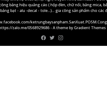
công bảng hiệu quảng cáo ( hộp đèn, chữ nổi, bảng mica, b
ảng bạt - alu -decal - tole...)... gia công sản phẩm cho các đ
ww.facebook.com/ketrungbaysanpham.SanXuat.POSM.Cong
 https://zalo.me/0568929686 - A theme by Gradient Themes