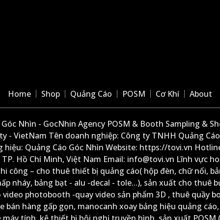
Home
Shop
Quảng Cáo
POSM
Cơ Khí
About
Góc Nhìn - GocNhin Agency POSM & Booth Sampling & She
ity - VietNam Tên doanh nghiệp: Công ty TNHH Quảng Cáo
 hiệu: Quảng Cáo Góc Nhìn Website: https://tovi.vn Hotlin
: TP. Hồ Chí Minh, Việt Nam Email: info@tovi.vn Lĩnh vực h
thi công – cho thuê thiết bị quảng cáo( hộp đèn, chữ nổi, b
ấp nháy, bảng bạt - alu -decal - tole...), sản xuất cho thuê 
ộ video photobooth -quay video sản phẩm 3D , thuê quầy b
xe bán hàng gấp gọn, manocanh xoay bảng hiệu quảng cáo,
ệ máy tính, kệ thiết bị hội nghị truyền hình, sản xuất POSM (