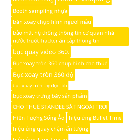
Booth sampling nhựa
bàn xoay chụp hình người mẫu
bảo mật hệ thống thông tin cơ quan nhà
nước trước hacker ăn cắp thông tin
bục quay video 360.
Bục xoay tròn 360 chụp hình cho thuê
Bục xoay tròn 360 độ
bục xoay tròn chịu lực lớn
bục xoay trưng bày sản phẩm
CHO THUÊ STANDEE SẮT NGOÀI TRỜI
Hiện Tượng Sống Ảo
hiệu ứng Bullet Time
hiệu ứng quay chậm ấn tượng
hiệu ứng Time Freeze