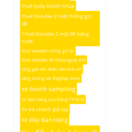
thuê quầy booth nhựa
thuê Standee 2 mặt chống gió
lật
Thuê Standee 2 mặt đế bằng
nước
thuê standee chống gió lật
thuê Standee đế nhựa ngoài trời
tăng gắn kết nhân viên kick-off
tăng tương tác flagship store
xe booth sampling
Xe Bán Hàng Lưu Động TPHCM
Xe trà chanh giã tay
Xe Đầy Bán Hàng