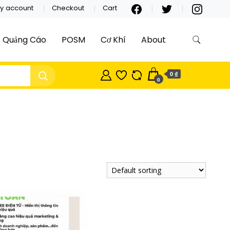
y account
Checkout
Cart
Quảng Cáo
POSM
Cơ Khí
About
0 ₫
0