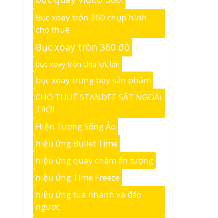
Bục xoay tròn 360 chụp hình
cho thuê
Bục xoay tròn 360 độ
bục xoay tròn chịu lực lớn
bục xoay trưng bày sản phẩm
CHO THUÊ STANDEE SẮT NGOÀI
TRỜI
Hiện Tượng Sống Ảo
hiệu ứng Bullet Time
hiệu ứng quay chậm ấn tượng
hiệu ứng Time Freeze
hiệu ứng tua nhanh và đảo
ngược