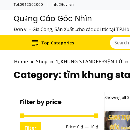
Tel:0912502060
info@tovi.vn
Quảng Cáo Góc Nhìn
Đơn vị – Gia Công, Sản Xuất…cho các đối tác tại TP.H
Top Categories
Home
Shop
1_KHUNG STANDEE ĐIỆN TỬ
Category:
tìm khung sta
Showing all 3
Filter by price
Min
Max
Price:
0 ₫
—
10 ₫
Filter