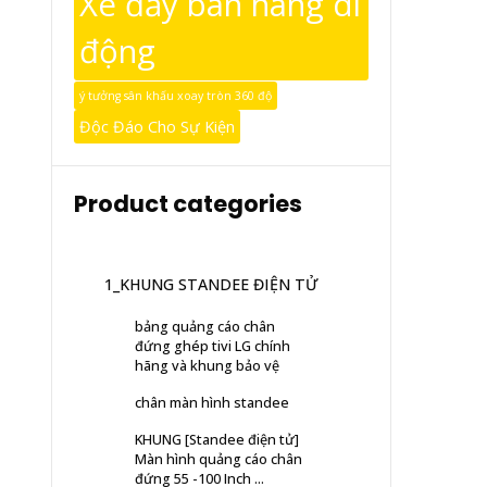
Xe đẩy bán hàng di
động
ý tưởng sân khấu xoay tròn 360 độ
Độc Đáo Cho Sự Kiện
Product categories
1_KHUNG STANDEE ĐIỆN TỬ
bảng quảng cáo chân
đứng ghép tivi LG chính
hãng và khung bảo vệ
chân màn hình standee
KHUNG [Standee điện tử]
Màn hình quảng cáo chân
đứng 55 -100 Inch ...