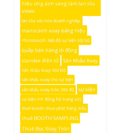
hiệu ứng ánh sáng làm lan tỏa
video
lan tỏa văn hóa doanh nghiệp.
manocanh xoay bảng hiệu
Photobooth 360 độ sự kiện nội bộ
quầy bán hàng di động
standee điện tử
Sân Khấu Xoay
Sân Khấu Xoay 360 Độ
sân khấu xoay cho sự kiện
sự kiện
sân khấu xoay tròn 360 độ
sự kiện VIP đồng hồ trang sức
thuê booth nhựa phát hàng mẫu
thuê BOOTH SAMPLING
Thuê Bục Xoay Tròn