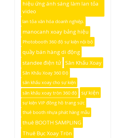
hiệu ứng ánh sáng làm lan tỏa
video
lan tỏa văn hóa doanh nghiệp.
manocanh xoay bảng hiệu
Photobooth 360 độ sự kiện nội bộ
quầy bán hàng di động
standee điện tử
Sân Khấu Xoay
Sân Khấu Xoay 360 Độ
sân khấu xoay cho sự kiện
sự kiện
sân khấu xoay tròn 360 độ
sự kiện VIP đồng hồ trang sức
thuê booth nhựa phát hàng mẫu
thuê BOOTH SAMPLING
Thuê Bục Xoay Tròn