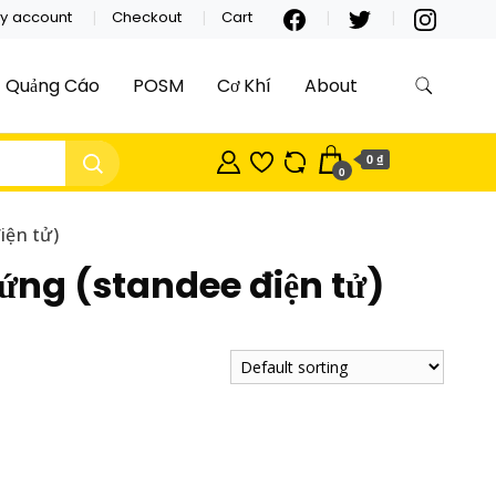
y account
Checkout
Cart
Quảng Cáo
POSM
Cơ Khí
About
0 ₫
0
iện tử)
ứng (standee điện tử)