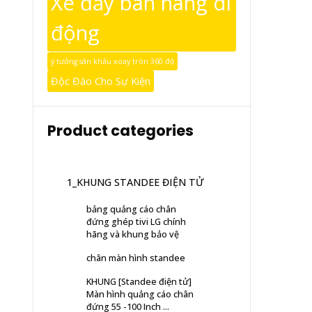
Xe đẩy bán hàng di
động
ý tưởng sân khấu xoay tròn 360 độ
Độc Đáo Cho Sự Kiện
Product categories
1_KHUNG STANDEE ĐIỆN TỬ
bảng quảng cáo chân
đứng ghép tivi LG chính
hãng và khung bảo vệ
chân màn hình standee
KHUNG [Standee điện tử]
Màn hình quảng cáo chân
đứng 55 -100 Inch ...