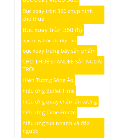
Bục xoay tròn 360 chụp hình
cho thuê
Bục xoay tròn 360 độ
bục xoay tròn chịu lực lớn
bục xoay trưng bày sản phẩm
CHO THUÊ STANDEE SẮT NGOÀI
TRỜI
Hiện Tượng Sống Ảo
hiệu ứng Bullet Time
hiệu ứng quay chậm ấn tượng
hiệu ứng Time Freeze
hiệu ứng tua nhanh và đảo
ngược