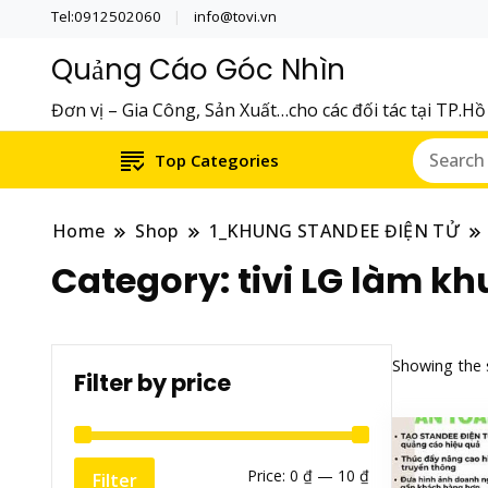
Tel:0912502060
info@tovi.vn
Quảng Cáo Góc Nhìn
Đơn vị – Gia Công, Sản Xuất…cho các đối tác tại TP.H
Top Categories
Home
Shop
1_KHUNG STANDEE ĐIỆN TỬ
Category:
tivi LG làm k
Showing the s
Filter by price
Min
Max
Price:
0 ₫
—
10 ₫
Filter