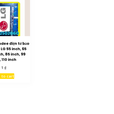
dee điện tử bảo
i LG 55 inch, 65
ch, 85 inch, 99
, 110 inch
₫
1
 to cart