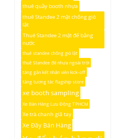
thuê quầy booth nhựa
thuê Standee 2 mặt chống gió
lật
Thuê Standee 2 mặt đế bằng
nước
thuê standee chống gió lật
thuê Standee đế nhựa ngoài trời
tăng gắn kết nhân viên kick-off
tăng tương tác flagship store
xe booth sampling
Xe Bán Hàng Lưu Động TPHCM
Xe trà chanh giã tay
Xe Đầy Bán Hàng