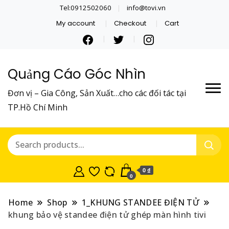
Tel:0912502060
info@tovi.vn
My account
Checkout
Cart
Quảng Cáo Góc Nhìn
Đơn vị – Gia Công, Sản Xuất…cho các đối tác tại
TP.Hồ Chí Minh
0 ₫
0
Home
Shop
1_KHUNG STANDEE ĐIỆN TỬ
khung bảo vệ standee điện tử ghép màn hình tivi