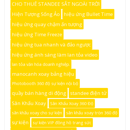
CHO THUÊ STANDEE SẮT NGOÀI TRỜI
Hiện Tượng Sống Ảo
hiệu ứng Bullet Time
hiệu ứng quay chậm ấn tượng
hiệu ứng Time Freeze
hiệu ứng tua nhanh và đảo ngược
hiệu ứng ánh sáng làm lan tỏa video
lan tỏa văn hóa doanh nghiệp.
manocanh xoay bảng hiệu
Photobooth 360 độ sự kiện nội bộ
quầy bán hàng di động
standee điện tử
Sân Khấu Xoay
Sân Khấu Xoay 360 Độ
sân khấu xoay cho sự kiện
sân khấu xoay tròn 360 độ
sự kiện
sự kiện VIP đồng hồ trang sức