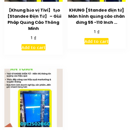
【Khung bảo vệ Tivi】 tạo
KHUNG [Standee điện tử]
【Standee Điện Tử】 – Giải
Màn hình quảng cáo chân
Pháp Quảng Cáo Thông
đứng 55 -110 Inch …
Minh
₫
1
₫
1
Add to cart
Add to cart