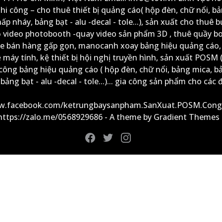
thi công – cho thuê thiết bị quảng cáo( hộp đèn, chữ nổi, b
ấp nháy, bảng bạt - alu -decal - tole...), sản xuất cho thuê 
ộ video photobooth -quay video sản phẩm 3D , thuê quầy b
xe bán hàng gấp gọn, manocanh xoay bảng hiệu quảng cáo,
ệ máy tính, kệ thiết bị hội nghị truyền hình, sản xuất POSM (
công bảng hiệu quảng cáo ( hộp đèn, chữ nổi, bảng mica, b
ảng bạt - alu -decal - tole...)... gia công sản phẩm cho các đ
ww.facebook.com/ketrungbaysanpham.SanXuat.POSM.Cong
 https://zalo.me/0568929686 - A theme by Gradient Themes