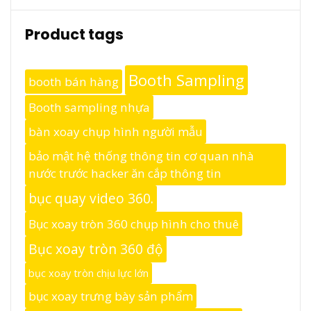
Product tags
Booth Sampling
booth bán hàng
Booth sampling nhựa
bàn xoay chụp hình người mẫu
bảo mật hệ thống thông tin cơ quan nhà
nước trước hacker ăn cắp thông tin
bục quay video 360.
Bục xoay tròn 360 chụp hình cho thuê
Bục xoay tròn 360 độ
bục xoay tròn chịu lực lớn
bục xoay trưng bày sản phẩm