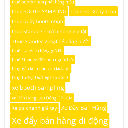
thuê booth nhựa phát hàng mẫu
thuê BOOTH SAMPLING
Thuê Bục Xoay Tròn
thuê quầy booth nhựa
thuê Standee 2 mặt chống gió lật
Thuê Standee 2 mặt đế bằng nước
thuê standee chống gió lật
thuê Standee đế nhựa ngoài trời
tăng gắn kết nhân viên kick-off
tăng tương tác flagship store
xe booth sampling
Xe Bán Hàng Lưu Động TPHCM
Xe Đầy Bán Hàng
Xe trà chanh giã tay
Xe đẩy bán hàng di động