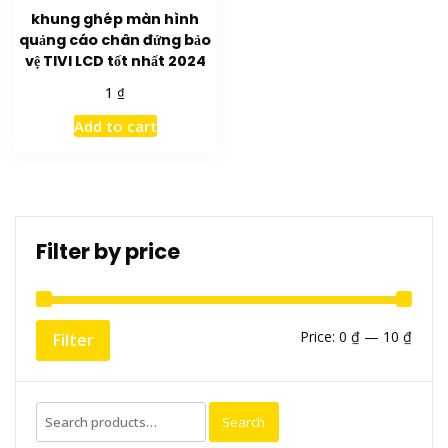
khung ghép màn hình
quảng cáo chân đứng bảo
vệ TIVI LCD tốt nhất 2024
₫
1
Add to cart
Filter by price
Min
Max
Price:
0 ₫
—
10 ₫
Filter
price
price
Search
Search
for: