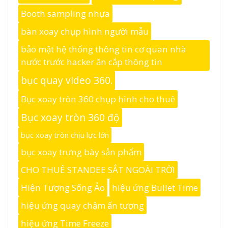
Booth sampling nhựa
bàn xoay chụp hình người mẫu
bảo mật hệ thống thông tin cơ quan nhà
nước trước hacker ăn cắp thông tin
bục quay video 360.
Bục xoay tròn 360 chụp hình cho thuê
Bục xoay tròn 360 độ
bục xoay tròn chịu lực lớn
bục xoay trưng bày sản phẩm
CHO THUÊ STANDEE SẮT NGOÀI TRỜI
Hiện Tượng Sống Ảo
hiệu ứng Bullet Time
hiệu ứng quay chậm ấn tượng
hiệu ứng Time Freeze