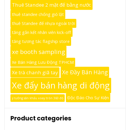
Thuê Standee 2 mặt đế bằng nước
thuê standee chống gió lật
thuê Standee đế nhựa ngoài trời
tăng gắn kết nhân viên kick-off
tăng tương tác flagship store
xe booth sampling
Xe Bán Hàng Lưu Động TPHCM
Xe Đầy Bán Hàng
Xe trà chanh giã tay
Xe đẩy bán hàng di động
Độc Đáo Cho Sự Kiện
ý tưởng sân khấu xoay tròn 360 độ
Product categories