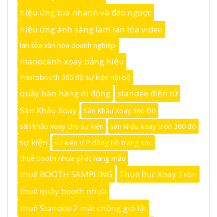
hiệu ứng tua nhanh và đảo ngược
hiệu ứng ánh sáng làm lan tỏa video
lan tỏa văn hóa doanh nghiệp.
manocanh xoay bảng hiệu
Photobooth 360 độ sự kiện nội bộ
quầy bán hàng di động
standee điện tử
Sân Khấu Xoay
Sân Khấu Xoay 360 Độ
sân khấu xoay cho sự kiện
sân khấu xoay tròn 360 độ
sự kiện
sự kiện VIP đồng hồ trang sức
thuê booth nhựa phát hàng mẫu
thuê BOOTH SAMPLING
Thuê Bục Xoay Tròn
thuê quầy booth nhựa
thuê Standee 2 mặt chống gió lật