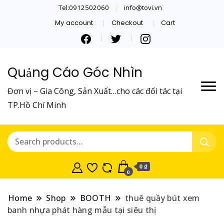
Tel:0912502060
info@tovi.vn
My account
Checkout
Cart
Quảng Cáo Góc Nhìn
Đơn vị – Gia Công, Sản Xuất…cho các đối tác tại
TP.Hồ Chí Minh
0 ₫
0
Home
Shop
BOOTH
thuê quầy bút xem
banh nhựa phát hàng mẫu tại siêu thị