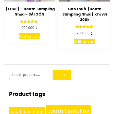
【THUÊ】- Booth Sampling
Cho thuê【Booth
Nhựa – SÀI GÒN
Sampling Nhựa】chỉ với
200k
Rated
₫
200.000
5.00
Rated
₫
200.000
out of 5
5.00
Add to cart
out of 5
Add to cart
Search
Search
for:
Product tags
Booth Sampling
booth bán hàng