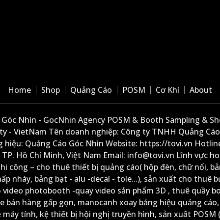
Home
Shop
Quảng Cáo
POSM
Cơ Khí
About
Góc Nhìn - GocNhin Agency POSM & Booth Sampling & She
ity - VietNam Tên doanh nghiệp: Công ty TNHH Quảng Cáo
 hiệu: Quảng Cáo Góc Nhìn Website: https://tovi.vn Hotlin
: TP. Hồ Chí Minh, Việt Nam Email: info@tovi.vn Lĩnh vực h
thi công – cho thuê thiết bị quảng cáo( hộp đèn, chữ nổi, b
ấp nháy, bảng bạt - alu -decal - tole...), sản xuất cho thuê 
ộ video photobooth -quay video sản phẩm 3D , thuê quầy b
xe bán hàng gấp gọn, manocanh xoay bảng hiệu quảng cáo,
ệ máy tính, kệ thiết bị hội nghị truyền hình, sản xuất POSM (