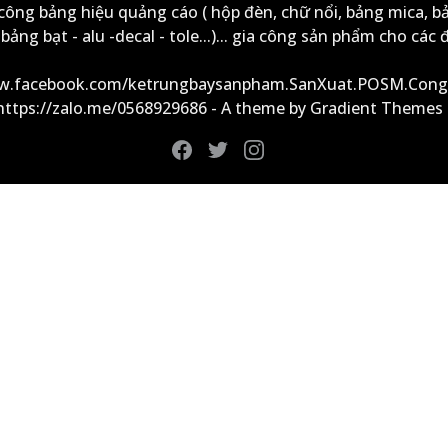
công bảng hiệu quảng cáo ( hộp đèn, chữ nổi, bảng mica, b
ảng bạt - alu -decal - tole...)... gia công sản phẩm cho các đ
ww.facebook.com/ketrungbaysanpham.SanXuat.POSM.Cong
 https://zalo.me/0568929686 - A theme by Gradient Themes