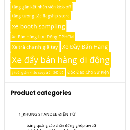
tăng gắn kết nhân viên kick-off
tăng tương tác flagship store
xe booth sampling
Xe Bán Hàng Lưu Động TPHCM
Xe Đầy Bán Hàng
Xe trà chanh giã tay
Xe đẩy bán hàng di động
Độc Đáo Cho Sự Kiện
ý tưởng sân khấu xoay tròn 360 độ
Product categories
1_KHUNG STANDEE ĐIỆN TỬ
bảng quảng cáo chân đứng ghép tivi LG