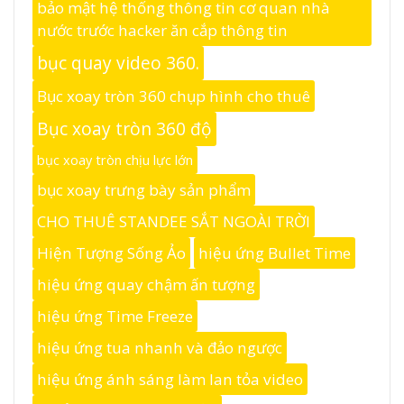
bảo mật hệ thống thông tin cơ quan nhà
nước trước hacker ăn cắp thông tin
bục quay video 360.
Bục xoay tròn 360 chụp hình cho thuê
Bục xoay tròn 360 độ
bục xoay tròn chịu lực lớn
bục xoay trưng bày sản phẩm
CHO THUÊ STANDEE SẮT NGOÀI TRỜI
Hiện Tượng Sống Ảo
hiệu ứng Bullet Time
hiệu ứng quay chậm ấn tượng
hiệu ứng Time Freeze
hiệu ứng tua nhanh và đảo ngược
hiệu ứng ánh sáng làm lan tỏa video