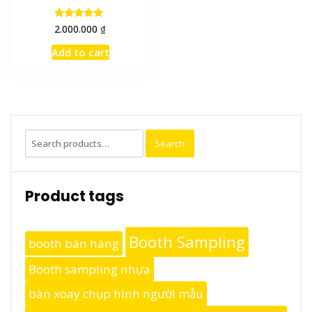
Rated
₫
2.000.000
5.00
out of 5
Add to cart
Search
Search
for:
Product tags
Booth Sampling
booth bán hàng
Booth sampling nhựa
bàn xoay chụp hình người mẫu