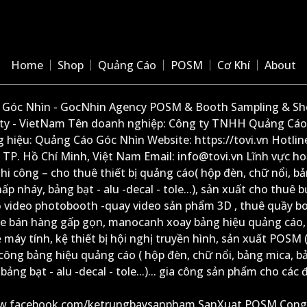
Home
Shop
Quảng Cáo
POSM
Cơ Khí
About
Góc Nhìn - GocNhin Agency POSM & Booth Sampling & She
ity - VietNam Tên doanh nghiệp: Công ty TNHH Quảng Cáo
 hiệu: Quảng Cáo Góc Nhìn Website: https://tovi.vn Hotlin
: TP. Hồ Chí Minh, Việt Nam Email: info@tovi.vn Lĩnh vực h
thi công – cho thuê thiết bị quảng cáo( hộp đèn, chữ nổi, b
ấp nháy, bảng bạt - alu -decal - tole...), sản xuất cho thuê 
ộ video photobooth -quay video sản phẩm 3D , thuê quầy b
xe bán hàng gấp gọn, manocanh xoay bảng hiệu quảng cáo,
ệ máy tính, kệ thiết bị hội nghị truyền hình, sản xuất POSM (
công bảng hiệu quảng cáo ( hộp đèn, chữ nổi, bảng mica, b
ảng bạt - alu -decal - tole...)... gia công sản phẩm cho các đ
ww.facebook.com/ketrungbaysanpham.SanXuat.POSM.Cong