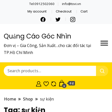
Tel:0912502060
info@tovi.vn
My account
Checkout
Cart
Quảng Cáo Góc Nhìn
Đơn vị – Gia Công, Sản Xuất…cho các đối tác tại
TP.Hồ Chí Minh
0 ₫
0
Home
Shop
sự kiện
Tag:
sự kiện