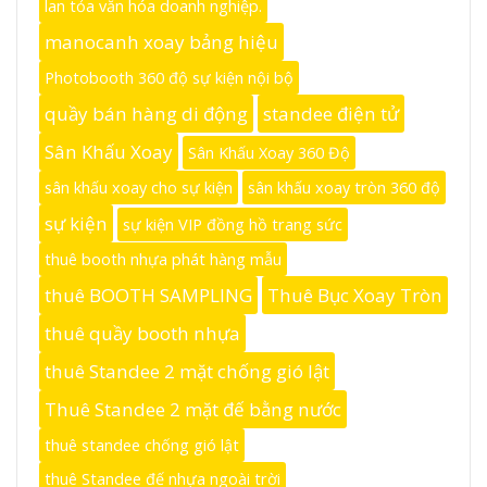
lan tỏa văn hóa doanh nghiệp.
manocanh xoay bảng hiệu
Photobooth 360 độ sự kiện nội bộ
quầy bán hàng di động
standee điện tử
Sân Khấu Xoay
Sân Khấu Xoay 360 Độ
sân khấu xoay cho sự kiện
sân khấu xoay tròn 360 độ
sự kiện
sự kiện VIP đồng hồ trang sức
thuê booth nhựa phát hàng mẫu
thuê BOOTH SAMPLING
Thuê Bục Xoay Tròn
thuê quầy booth nhựa
thuê Standee 2 mặt chống gió lật
Thuê Standee 2 mặt đế bằng nước
thuê standee chống gió lật
thuê Standee đế nhựa ngoài trời