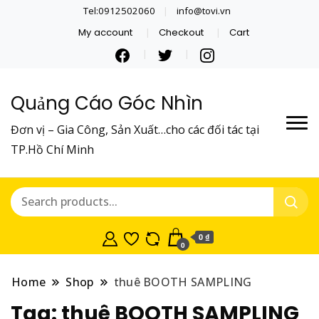
Tel:0912502060
info@tovi.vn
My account
Checkout
Cart
Quảng Cáo Góc Nhìn
Đơn vị – Gia Công, Sản Xuất…cho các đối tác tại
TP.Hồ Chí Minh
0 ₫
0
Home
Shop
thuê BOOTH SAMPLING
Tag:
thuê BOOTH SAMPLING