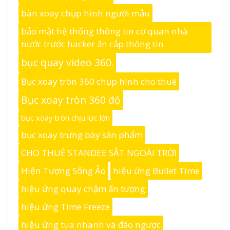
bàn xoay chụp hình người mẫu
bảo mật hệ thống thông tin cơ quan nhà
nước trước hacker ăn cắp thông tin
bục quay video 360.
Bục xoay tròn 360 chụp hình cho thuê
Bục xoay tròn 360 độ
bục xoay tròn chịu lực lớn
bục xoay trưng bày sản phẩm
CHO THUÊ STANDEE SẮT NGOÀI TRỜI
Hiện Tượng Sống Ảo
hiệu ứng Bullet Time
hiệu ứng quay chậm ấn tượng
hiệu ứng Time Freeze
hiệu ứng tua nhanh và đảo ngược