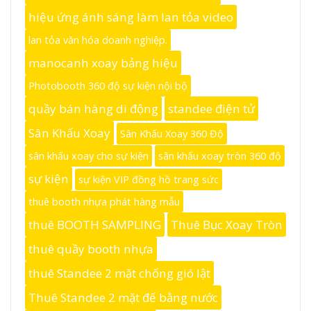
hiệu ứng ánh sáng làm lan tỏa video
lan tỏa văn hóa doanh nghiệp.
manocanh xoay bảng hiệu
Photobooth 360 độ sự kiện nội bộ
quầy bán hàng di động
standee điện tử
Sân Khấu Xoay
Sân Khấu Xoay 360 Độ
sân khấu xoay cho sự kiện
sân khấu xoay tròn 360 độ
sự kiện
sự kiện VIP đồng hồ trang sức
thuê booth nhựa phát hàng mẫu
thuê BOOTH SAMPLING
Thuê Bục Xoay Tròn
thuê quầy booth nhựa
thuê Standee 2 mặt chống gió lật
Thuê Standee 2 mặt đế bằng nước