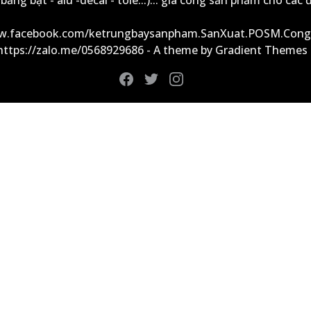
ảng bạt - alu -decal - tole...)... gia công sản phẩm cho các đ
ww.facebook.com/ketrungbaysanpham.SanXuat.POSM.Cong
 https://zalo.me/0568929686 - A theme by Gradient Themes