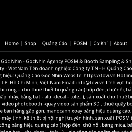
Home
Shop
Quảng Cáo
POSM
Cơ Khí
About
Góc Nhìn - GocNhin Agency POSM & Booth Sampling & She
ity - VietNam Tên doanh nghiệp: Công ty TNHH Quảng Cáo
 hiệu: Quảng Cáo Góc Nhìn Website: https://tovi.vn Hotlin
: TP. Hồ Chí Minh, Việt Nam Email: info@tovi.vn Lĩnh vực h
thi công – cho thuê thiết bị quảng cáo( hộp đèn, chữ nổi, b
ấp nháy, bảng bạt - alu -decal - tole...), sản xuất cho thuê 
ộ video photobooth -quay video sản phẩm 3D , thuê quầy b
xe bán hàng gấp gọn, manocanh xoay bảng hiệu quảng cáo,
ệ máy tính, kệ thiết bị hội nghị truyền hình, sản xuất POSM (
công bảng hiệu quảng cáo ( hộp đèn, chữ nổi, bảng mica, b