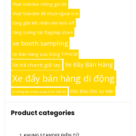
thuê standee chống gió lật
thuê Standee đế nhựa ngoài trời
tăng gắn kết nhân viên kick-off
tăng tương tác flagship store
xe booth sampling
Xe Bán Hàng Lưu Động TPHCM
Xe Đầy Bán Hàng
Xe trà chanh giã tay
Xe đẩy bán hàng di động
Độc Đáo Cho Sự Kiện
ý tưởng sân khấu xoay tròn 360 độ
Product categories
1_KHUNG STANDEE ĐIỆN TỬ