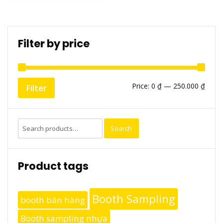
Filter by price
Min
Max
Price:
0 ₫
—
250.000 ₫
Filter
price
price
Search
Search
for:
Product tags
Booth Sampling
booth bán hàng
Booth sampling nhựa