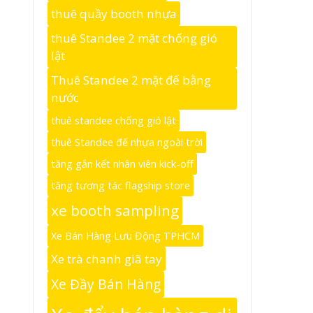
thuê quầy booth nhựa
thuê Standee 2 mặt chống gió
lật
Thuê Standee 2 mặt đế bằng
nước
thuê standee chống gió lật
thuê Standee đế nhựa ngoài trời
tăng gắn kết nhân viên kick-off
tăng tương tác flagship store
xe booth sampling
Xe Bán Hàng Lưu Động TPHCM
Xe trà chanh giã tay
Xe Đầy Bán Hàng