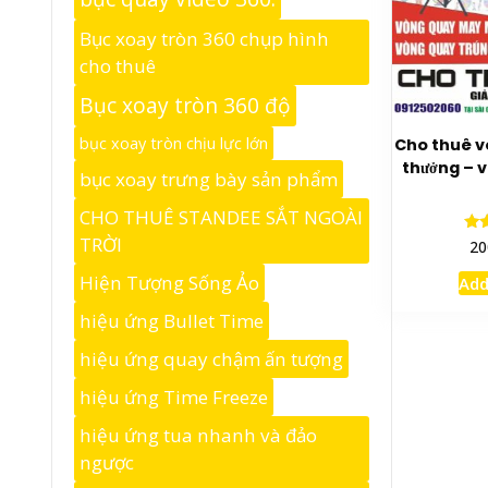
Bục xoay tròn 360 chụp hình
cho thuê
Bục xoay tròn 360 độ
bục xoay tròn chịu lực lớn
Cho thuê v
thưởng – 
bục xoay trưng bày sản phẩm
CHO THUÊ STANDEE SẮT NGOÀI
TRỜI
20
o
Hiện Tượng Sống Ảo
Add
hiệu ứng Bullet Time
hiệu ứng quay chậm ấn tượng
hiệu ứng Time Freeze
hiệu ứng tua nhanh và đảo
ngược