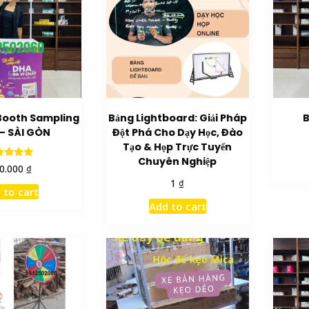
ooth Sampling
Bảng Lightboard: Giải Pháp
B
– SÀI GÒN
Đột Phá Cho Dạy Học, Đào
Tạo & Họp Trực Tuyến
Chuyên Nghiệp
Rated
₫
0.000
5.00
₫
1
ut of 5
 to cart
Add to cart