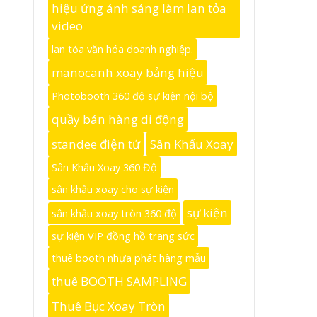
hiệu ứng ánh sáng làm lan tỏa
video
lan tỏa văn hóa doanh nghiệp.
manocanh xoay bảng hiệu
Photobooth 360 độ sự kiện nội bộ
quầy bán hàng di động
standee điện tử
Sân Khấu Xoay
Sân Khấu Xoay 360 Độ
sân khấu xoay cho sự kiện
sự kiện
sân khấu xoay tròn 360 độ
sự kiện VIP đồng hồ trang sức
thuê booth nhựa phát hàng mẫu
thuê BOOTH SAMPLING
Thuê Bục Xoay Tròn