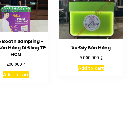
 Booth Sampling –
án Hàng Di Động TP.
Xe Đẩy Bán Hàng
HCM
₫
5.000.000
₫
200.000
Add to cart
Add to cart