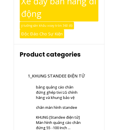
Xe đẩy bán hàng di
động
ý tưởng sân khấu xoay tròn 360 độ
Độc Đáo Cho Sự Kiện
Product categories
1_KHUNG STANDEE ĐIỆN TỬ
bảng quảng cáo chân
đứng ghép tivi LG chính
hãng và khung bảo vệ
chân màn hình standee
KHUNG [Standee điện tử]
Màn hình quảng cáo chân
đứng 55 -100 Inch ...