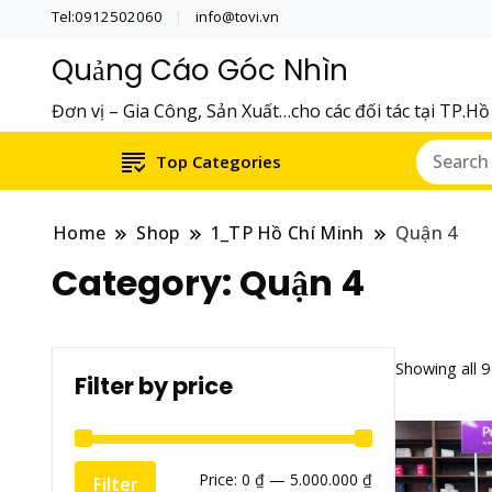
Tel:0912502060
info@tovi.vn
Quảng Cáo Góc Nhìn
Đơn vị – Gia Công, Sản Xuất…cho các đối tác tại TP.H
Top Categories
Home
Shop
1_TP Hồ Chí Minh
Quận 4
Category:
Quận 4
Showing all 9
Filter by price
Min
Max
Price:
0 ₫
—
5.000.000 ₫
Filter