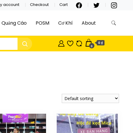
y account
Checkout
Cart
Quảng Cáo
POSM
Cơ Khí
About
0 ₫
0