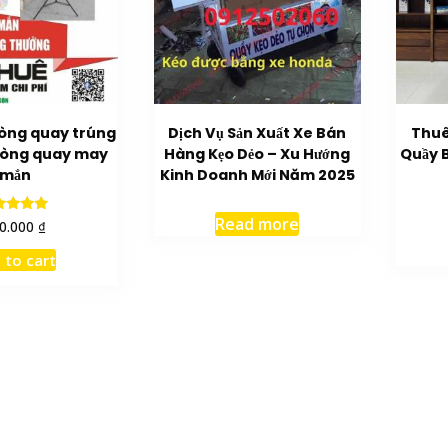
òng quay trúng
Dịch Vụ Sản Xuất Xe Bán
Thuê
vòng quay may
Hàng Kẹo Dẻo – Xu Hướng
Quầy B
mắn
Kinh Doanh Mới Năm 2025
Read more
Rated
₫
0.000
5.00
ut of 5
 to cart