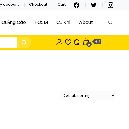
y account
Checkout
Cart
Quảng Cáo
POSM
Cơ Khí
About
0 ₫
0