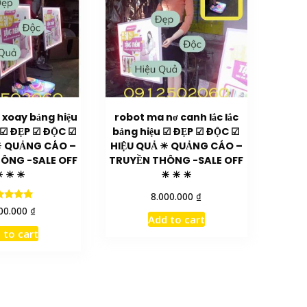
xoay bảng hiệu
robot ma nơ canh lắc lắc
 ☑ ĐẸP ☑ ĐỘC ☑
bảng hiệu ☑ ĐẸP ☑ ĐỘC ☑
☀ QUẢNG CÁO –
HIỆU QUẢ ☀ QUẢNG CÁO –
ÔNG -SALE OFF
TRUYỀN THÔNG -SALE OFF
☀ ☀ ☀
☀ ☀ ☀
₫
8.000.000
Rated
₫
00.000
5.00
Add to cart
ut of 5
 to cart