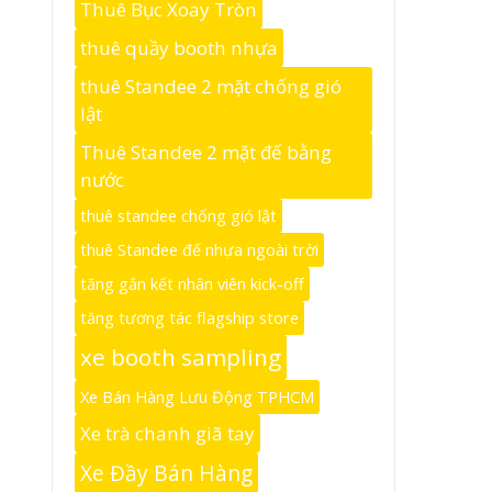
Thuê Bục Xoay Tròn
thuê quầy booth nhựa
thuê Standee 2 mặt chống gió
lật
Thuê Standee 2 mặt đế bằng
nước
thuê standee chống gió lật
thuê Standee đế nhựa ngoài trời
tăng gắn kết nhân viên kick-off
tăng tương tác flagship store
xe booth sampling
Xe Bán Hàng Lưu Động TPHCM
Xe trà chanh giã tay
Xe Đầy Bán Hàng