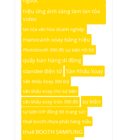
ngược
hiệu ứng ánh sáng làm lan tỏa
video
lan tỏa văn hóa doanh nghiệp.
manocanh xoay bảng hiệu
Photobooth 360 độ sự kiện nội bộ
quầy bán hàng di động
standee điện tử
Sân Khấu Xoay
Sân Khấu Xoay 360 Độ
sân khấu xoay cho sự kiện
sự kiện
sân khấu xoay tròn 360 độ
sự kiện VIP đồng hồ trang sức
thuê booth nhựa phát hàng mẫu
thuê BOOTH SAMPLING