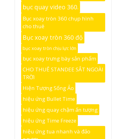
bục quay video 360.
Bục xoay tròn 360 chụp hình
cho thuê
Bục xoay tròn 360 độ
bục xoay tròn chịu lực lớn
bục xoay trưng bày sản phẩm
CHO THUÊ STANDEE SẮT NGOÀI
TRỜI
Hiện Tượng Sống Ảo
hiệu ứng Bullet Time
hiệu ứng quay chậm ấn tượng
hiệu ứng Time Freeze
hiệu ứng tua nhanh và đảo