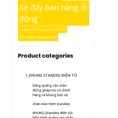
Xe đẩy bán hàng di
động
ý tưởng sân khấu xoay tròn 360 độ
Độc Đáo Cho Sự Kiện
Product categories
1_KHUNG STANDEE ĐIỆN TỬ
bảng quảng cáo chân
đứng ghép tivi LG chính
hãng và khung bảo vệ
chân màn hình standee
KHUNG [Standee điện tử]
Màn hình quảng cáo chân