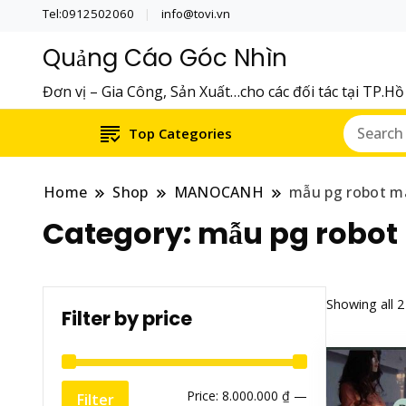
Tel:0912502060
info@tovi.vn
Quảng Cáo Góc Nhìn
Đơn vị – Gia Công, Sản Xuất…cho các đối tác tại TP.H
Top Categories
Home
Shop
MANOCANH
mẫu pg robot m
Category:
mẫu pg robot
Showing all 2
Filter by price
Min
Max
Price:
8.000.000 ₫
—
Filter