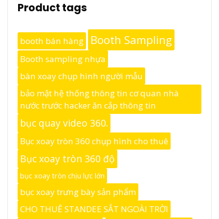
Product tags
Booth Sampling
booth bán hàng
Booth sampling nhựa
bàn xoay chụp hình người mẫu
bảo mật hệ thống thông tin cơ quan nhà
nước trước hacker ăn cắp thông tin
bục quay video 360.
Bục xoay tròn 360 chụp hình cho thuê
Bục xoay tròn 360 độ
bục xoay tròn chịu lực lớn
bục xoay trưng bày sản phẩm
CHO THUÊ STANDEE SẮT NGOÀI TRỜI