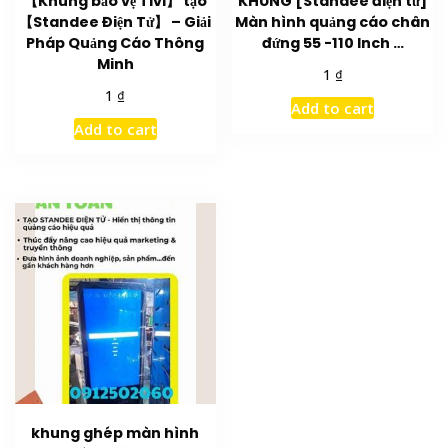
【Khung bảo vệ Tivi】 tạo
KHUNG [Standee điện tử]
【Standee Điện Tử】 – Giải
Màn hình quảng cáo chân
Pháp Quảng Cáo Thông
đứng 55 -110 Inch …
Minh
₫
1
₫
1
Add to cart
Add to cart
khung ghép màn hình