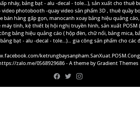
ấp nháy, bảng bạt - alu -decal - tole...), sản xuất cho thuê 
ộ video photobooth -quay video sản phẩm 3D , thuê quầy b
xe bán hàng gấp gọn, manocanh xoay bảng hiệu quảng cáo,
ệ máy tính, kệ thiết bị hội nghị truyền hình, sản xuất POSM (
công bảng hiệu quảng cáo ( hộp đèn, chữ nổi, bảng mica, b
ảng bạt - alu -decal - tole...)... gia công sản phẩm cho các đ
ww.facebook.com/ketrungbaysanpham.SanXuat.POSM.Cong
 https://zalo.me/0568929686 - A theme by Gradient Themes