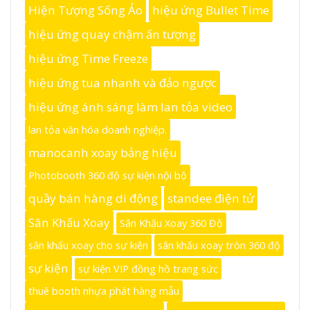
Hiện Tượng Sống Ảo
hiệu ứng Bullet Time
hiệu ứng quay chậm ấn tượng
hiệu ứng Time Freeze
hiệu ứng tua nhanh và đảo ngược
hiệu ứng ánh sáng làm lan tỏa video
lan tỏa văn hóa doanh nghiệp.
manocanh xoay bảng hiệu
Photobooth 360 độ sự kiện nội bộ
quầy bán hàng di động
standee điện tử
Sân Khấu Xoay
Sân Khấu Xoay 360 Độ
sân khấu xoay cho sự kiện
sân khấu xoay tròn 360 độ
sự kiện
sự kiện VIP đồng hồ trang sức
thuê booth nhựa phát hàng mẫu