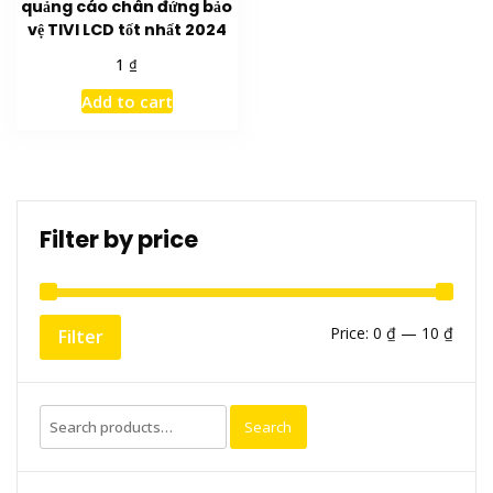
quảng cáo chân đứng bảo
vệ TIVI LCD tốt nhất 2024
₫
1
Add to cart
Filter by price
Min
Max
Price:
0 ₫
—
10 ₫
Filter
price
price
Search
Search
for: