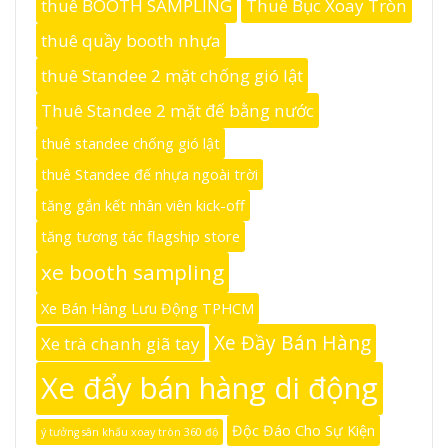
thuê BOOTH SAMPLING
Thuê Bục Xoay Tròn
thuê quầy booth nhựa
thuê Standee 2 mặt chống gió lật
Thuê Standee 2 mặt đế bằng nước
thuê standee chống gió lật
thuê Standee đế nhựa ngoài trời
tăng gắn kết nhân viên kick-off
tăng tương tác flagship store
xe booth sampling
Xe Bán Hàng Lưu Động TPHCM
Xe Đầy Bán Hàng
Xe trà chanh giã tay
Xe đẩy bán hàng di động
Độc Đáo Cho Sự Kiện
ý tưởng sân khấu xoay tròn 360 độ