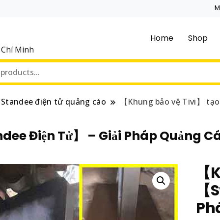
M
Home
Shop
ồ Chí Minh
Standee điện tử quảng cáo
【Khung bảo vệ Tivi】 tạo
ndee Điện Tử】 – Giải Pháp Quảng C
【Kh
【St
Ph