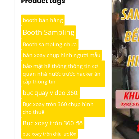
Product tags
booth bán hàng
Booth Sampling
Booth sampling nhựa
bàn xoay chụp hình người mẫu
bảo mật hệ thống thông tin cơ
quan nhà nước trước hacker ăn
cắp thông tin
bục quay video 360.
Bục xoay tròn 360 chụp hình
cho thuê
Bục xoay tròn 360 độ
bục xoay tròn chịu lực lớn