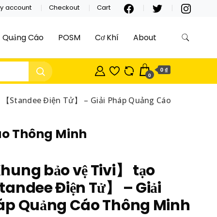
y account
Checkout
Cart
Quảng Cáo
POSM
Cơ Khí
About
0 ₫
0
 【Standee Điện Tử】 – Giải Pháp Quảng Cáo
áo Thông Minh
ung bảo vệ Tivi】 tạo
andee Điện Tử】 – Giải
áp Quảng Cáo Thông Minh