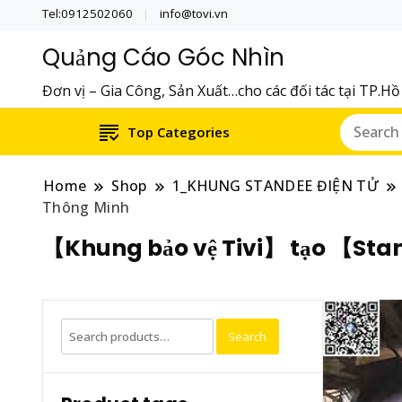
Tel:0912502060
info@tovi.vn
Quảng Cáo Góc Nhìn
Đơn vị – Gia Công, Sản Xuất…cho các đối tác tại TP.H
Top Categories
Home
Shop
1_KHUNG STANDEE ĐIỆN TỬ
Thông Minh
【Khung bảo vệ Tivi】 tạo 【Sta
Search
Search
for: