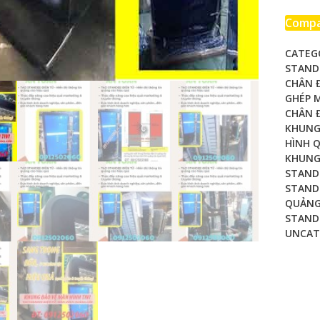
【Stan
Điện
Comp
Tử】
CATEG
–
STAND
Giải
CHÂN Đ
Pháp
GHÉP M
Quản
CHÂN 
Cáo
KHUNG
Thôn
HÌNH 
Minh
KHUNG 
STAND
quanti
STANDE
QUẢNG
STAND
UNCAT