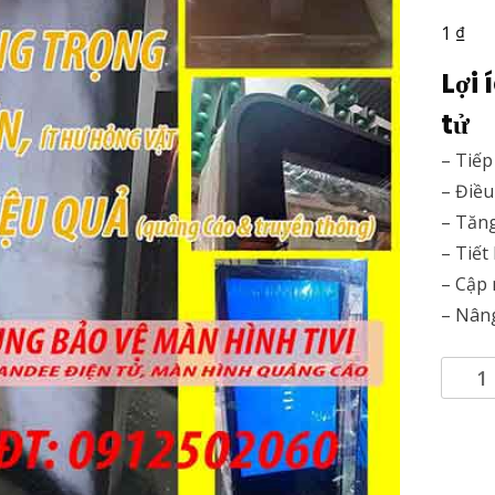
₫
1
Lợi
tử
– Tiếp
– Điều
– Tăng
– Tiết
– Cập 
– Nâng
【Khu
bảo
vệ
Tivi】
tạo