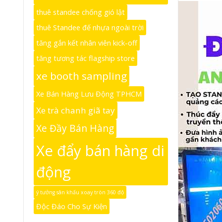
thuê standee chống gió lật
thuê Standee đế nhựa ngoài trời
tăng gắn kết nhân viên kick-off
tăng tương tác flagship store
xe booth sampling
Xe Bán Hàng Lưu Động TPHCM
Xe trà chanh giã tay
Xe Đầy Bán Hàng
Xe đẩy bán hàng di
động
ý tưởng sân khấu xoay tròn 360 độ
Độc Đáo Cho Sự Kiện