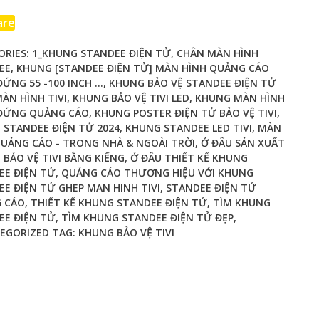
dee
are
ORIES:
1_KHUNG STANDEE ĐIỆN TỬ
,
CHÂN MÀN HÌNH
EE
,
KHUNG [STANDEE ĐIỆN TỬ] MÀN HÌNH QUẢNG CÁO
ỨNG 55 -100 INCH ...
,
KHUNG BẢO VỆ STANDEE ĐIỆN TỬ
ÀN HÌNH TIVI
,
KHUNG BẢO VỆ TIVI LED
,
KHUNG MÀN HÌNH
g
ĐỨNG QUẢNG CÁO
,
KHUNG POSTER ĐIỆN TỬ BẢO VỆ TIVI
,
 STANDEE ĐIỆN TỬ 2024
,
KHUNG STANDEE LED TIVI
,
MÀN
g
QUẢNG CÁO - TRONG NHÀ & NGOÀI TRỜI
,
Ở ĐÂU SẢN XUẤT
BẢO VỆ TIVI BẰNG KIẾNG
,
Ở ĐÂU THIẾT KẾ KHUNG
EE ĐIỆN TỬ
,
QUẢNG CÁO THƯƠNG HIỆU VỚI KHUNG
ty
E ĐIỆN TỬ GHEP MAN HINH TIVI
,
STANDEE ĐIỆN TỬ
 CÁO
,
THIẾT KẾ KHUNG STANDEE ĐIỆN TỬ
,
TÌM KHUNG
EE ĐIỆN TỬ
,
TÌM KHUNG STANDEE ĐIỆN TỬ ĐẸP
,
EGORIZED
TAG:
KHUNG BẢO VỆ TIVI