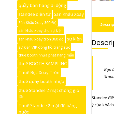
quầy bán hàng di động
standee điện tử
Sân Khấu Xoay
Sân Khấu Xoay 360 Độ
Descrip
sân khấu xoay cho sự kiện
sự kiện
sân khấu xoay tròn 360 độ
Descri
sự kiện VIP đồng hồ trang sức
thuê booth nhựa phát hàng mẫu
thuê BOOTH SAMPLING
Bạn đ
Thuê Bục Xoay Tròn
Stand
thuê quầy booth nhựa
thuê Standee 2 mặt chống gió
lật
Standee điệ
ý của khách
Thuê Standee 2 mặt đế bằng
nước