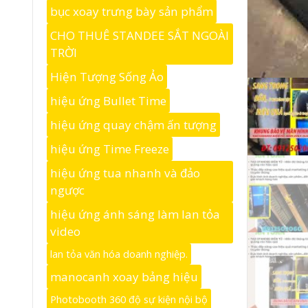
bục xoay trưng bày sản phẩm
CHO THUÊ STANDEE SẮT NGOÀI
TRỜI
Hiện Tượng Sống Ảo
hiệu ứng Bullet Time
hiệu ứng quay chậm ấn tượng
hiệu ứng Time Freeze
hiệu ứng tua nhanh và đảo
ngược
hiệu ứng ánh sáng làm lan tỏa
video
lan tỏa văn hóa doanh nghiệp.
manocanh xoay bảng hiệu
Photobooth 360 độ sự kiện nội bộ