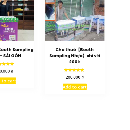
ooth Sampling
Cho thuê【Booth
– SÀI GÒN
Sampling Nhựa】chỉ với
200k
Rated
₫
0.000
5.00
Rated
₫
200.000
ut of 5
5.00
 to cart
out of 5
Add to cart