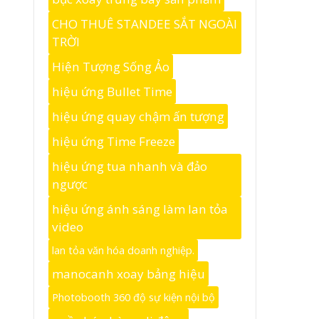
CHO THUÊ STANDEE SẮT NGOÀI
TRỜI
Hiện Tượng Sống Ảo
hiệu ứng Bullet Time
hiệu ứng quay chậm ấn tượng
hiệu ứng Time Freeze
hiệu ứng tua nhanh và đảo
ngược
hiệu ứng ánh sáng làm lan tỏa
video
lan tỏa văn hóa doanh nghiệp.
manocanh xoay bảng hiệu
Photobooth 360 độ sự kiện nội bộ