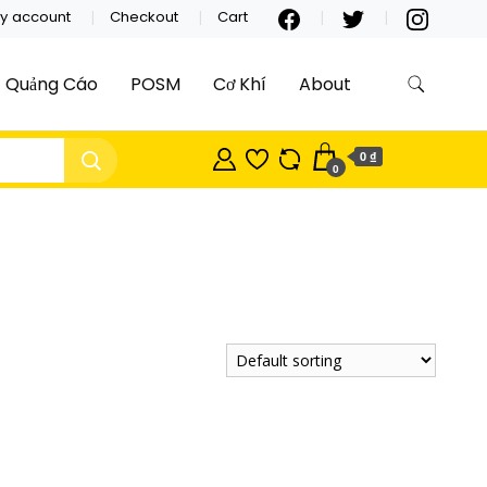
y account
Checkout
Cart
Quảng Cáo
POSM
Cơ Khí
About
0 ₫
0