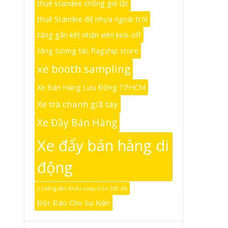
thuê standee chống gió lật
thuê Standee đế nhựa ngoài trời
tăng gắn kết nhân viên kick-off
tăng tương tác flagship store
xe booth sampling
Xe Bán Hàng Lưu Động TPHCM
Xe trà chanh giã tay
Xe Đầy Bán Hàng
Xe đẩy bán hàng di
động
ý tưởng sân khấu xoay tròn 360 độ
Độc Đáo Cho Sự Kiện