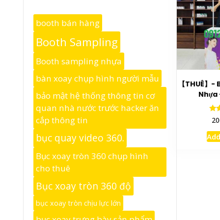
booth bán hàng
Booth Sampling
Booth sampling nhựa
bàn xoay chụp hình người mẫu
【THUÊ】- B
Nhựa 
bảo mật hệ thống thông tin cơ
quan nhà nước trước hacker ăn
cắp thông tin
20
o
Add
bục quay video 360.
Bục xoay tròn 360 chụp hình
cho thuê
Bục xoay tròn 360 độ
bục xoay tròn chịu lực lớn
bục xoay trưng bày sản phẩm