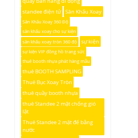
quầy bán hàng di động
standee điện tử
Sân Khấu Xoay
Sân Khấu Xoay 360 Độ
sân khấu xoay cho sự kiện
sự kiện
sân khấu xoay tròn 360 độ
sự kiện VIP đồng hồ trang sức
thuê booth nhựa phát hàng mẫu
thuê BOOTH SAMPLING
Thuê Bục Xoay Tròn
thuê quầy booth nhựa
thuê Standee 2 mặt chống gió
lật
Thuê Standee 2 mặt đế bằng
nước