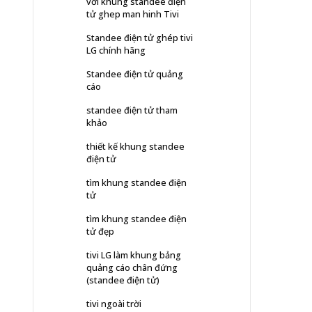
với khung standee điện
tử ghep man hinh Tivi
Standee điện tử ghép tivi
LG chính hãng
Standee điện tử quảng
cáo
standee điện tử tham
khảo
thiết kế khung standee
điện tử
tìm khung standee điện
tử
tìm khung standee điện
tử đẹp
tivi LG làm khung bảng
quảng cáo chân đứng
(standee điện tử)
tivi ngoài trời