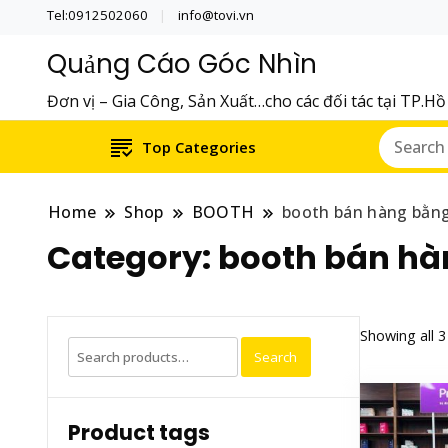
Tel:0912502060
info@tovi.vn
Quảng Cáo Góc Nhìn
Đơn vị – Gia Công, Sản Xuất…cho các đối tác tại TP.H
Top Categories
Home
Shop
BOOTH
booth bán hàng bằn
Category:
booth bán hà
Showing all 3
Search
Search
for:
Product tags