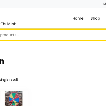
M
Home
Shop
ồ Chí Minh
n
ingle result