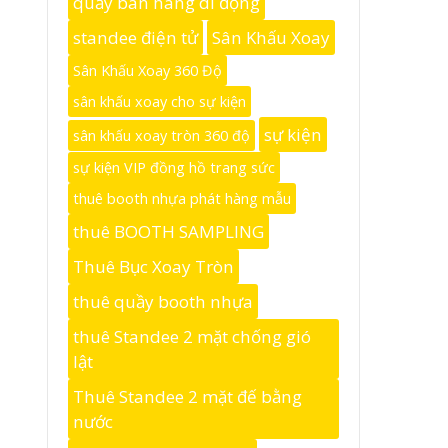
quầy bán hàng di động
standee điện tử
Sân Khấu Xoay
Sân Khấu Xoay 360 Độ
sân khấu xoay cho sự kiện
sự kiện
sân khấu xoay tròn 360 độ
sự kiện VIP đồng hồ trang sức
thuê booth nhựa phát hàng mẫu
thuê BOOTH SAMPLING
Thuê Bục Xoay Tròn
thuê quầy booth nhựa
thuê Standee 2 mặt chống gió
lật
Thuê Standee 2 mặt đế bằng
nước