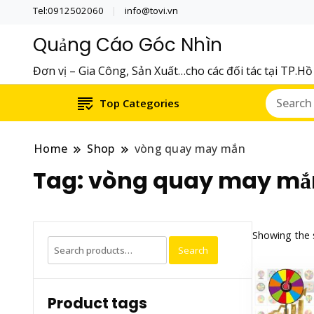
Tel:0912502060
info@tovi.vn
Quảng Cáo Góc Nhìn
Đơn vị – Gia Công, Sản Xuất…cho các đối tác tại TP.H
Top Categories
Home
Shop
vòng quay may mắn
Tag:
vòng quay may mắ
Showing the s
Search
Search
for:
Product tags