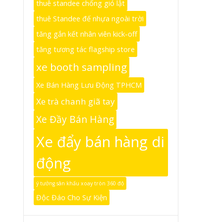
thuê standee chống gió lật
thuê Standee đế nhựa ngoài trời
tăng gắn kết nhân viên kick-off
tăng tương tác flagship store
xe booth sampling
Xe Bán Hàng Lưu Động TPHCM
Xe trà chanh giã tay
Xe Đầy Bán Hàng
Xe đẩy bán hàng di
động
ý tưởng sân khấu xoay tròn 360 độ
Độc Đáo Cho Sự Kiện