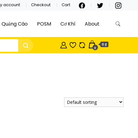
y account
Checkout
Cart
Quảng Cáo
POSM
Cơ Khí
About
0 ₫
0