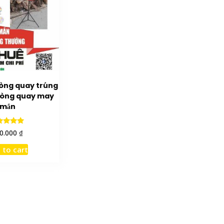
òng quay trúng
vòng quay may
mắn
Rated
₫
0.000
5.00
ut of 5
 to cart