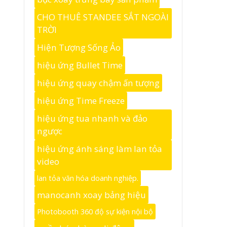
CHO THUÊ STANDEE SẮT NGOÀI
TRỜI
Hiện Tượng Sống Ảo
hiệu ứng Bullet Time
hiệu ứng quay chậm ấn tượng
hiệu ứng Time Freeze
hiệu ứng tua nhanh và đảo
ngược
hiệu ứng ánh sáng làm lan tỏa
video
lan tỏa văn hóa doanh nghiệp.
manocanh xoay bảng hiệu
Photobooth 360 độ sự kiện nội bộ