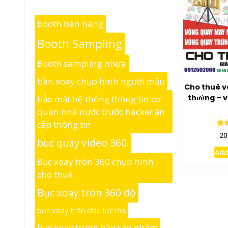
booth bán hàng
Booth Sampling
Booth sampling nhựa
bàn xoay chụp hình người mẫu
Cho thuê v
thưởng – 
bảo mật hệ thống thông tin cơ
quan nhà nước trước hacker ăn
cắp thông tin
20
bục quay video 360.
o
Add
Bục xoay tròn 360 chụp hình
cho thuê
Bục xoay tròn 360 độ
bục xoay tròn chịu lực lớn
bục xoay trưng bày sản phẩm