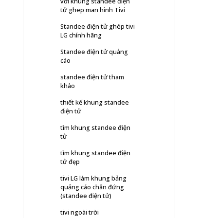
với khung standee điện
tử ghep man hinh Tivi
Standee điện tử ghép tivi
LG chính hãng
Standee điện tử quảng
cáo
standee điện tử tham
khảo
thiết kế khung standee
điện tử
tìm khung standee điện
tử
tìm khung standee điện
tử đẹp
tivi LG làm khung bảng
quảng cáo chân đứng
(standee điện tử)
tivi ngoài trời