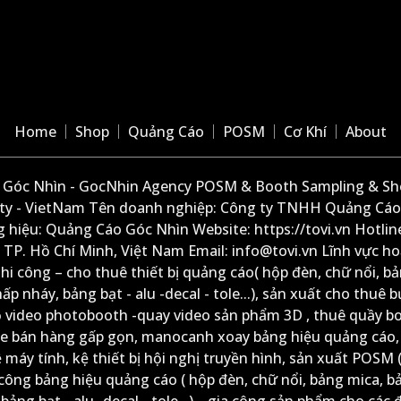
Home
Shop
Quảng Cáo
POSM
Cơ Khí
About
Góc Nhìn - GocNhin Agency POSM & Booth Sampling & She
ity - VietNam Tên doanh nghiệp: Công ty TNHH Quảng Cáo
 hiệu: Quảng Cáo Góc Nhìn Website: https://tovi.vn Hotlin
: TP. Hồ Chí Minh, Việt Nam Email: info@tovi.vn Lĩnh vực h
thi công – cho thuê thiết bị quảng cáo( hộp đèn, chữ nổi, b
ấp nháy, bảng bạt - alu -decal - tole...), sản xuất cho thuê 
ộ video photobooth -quay video sản phẩm 3D , thuê quầy b
xe bán hàng gấp gọn, manocanh xoay bảng hiệu quảng cáo,
ệ máy tính, kệ thiết bị hội nghị truyền hình, sản xuất POSM (
công bảng hiệu quảng cáo ( hộp đèn, chữ nổi, bảng mica, b