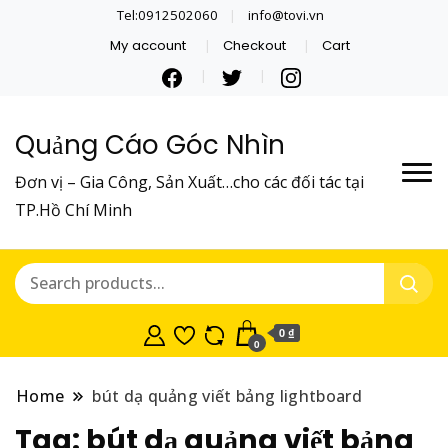
Tel:0912502060
info@tovi.vn
My account
Checkout
Cart
Quảng Cáo Góc Nhìn
Đơn vị – Gia Công, Sản Xuất…cho các đối tác tại
TP.Hồ Chí Minh
0 ₫
0
Home
bút dạ quảng viết bảng lightboard
Tag:
bút dạ quảng viết bảng