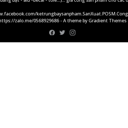
ảng bạt - alu -decal - tole...)... gia công sản phẩm cho các đ
ww.facebook.com/ketrungbaysanpham.SanXuat.POSM.Cong
 https://zalo.me/0568929686 - A theme by Gradient Themes