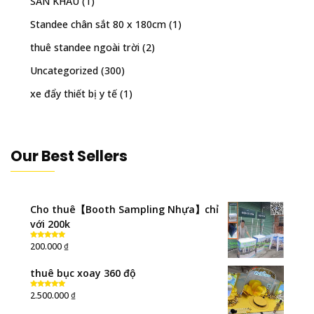
SÂN KHẤU
(1)
Standee chân sắt 80 x 180cm
(1)
thuê standee ngoài trời
(2)
Uncategorized
(300)
xe đẩy thiết bị y tế
(1)
Our Best Sellers
Cho thuê【Booth Sampling Nhựa】chỉ
với 200k
₫
200.000
Rated
5.00
out of 5
thuê bục xoay 360 độ
₫
2.500.000
Rated
5.00
out of 5