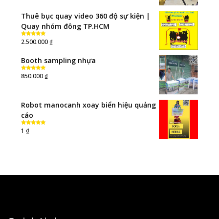
Thuê bục quay video 360 độ sự kiện |
Quay nhóm đông TP.HCM
₫
2.500.000
Rated
5.00
out of 5
Booth sampling nhựa
₫
850.000
Rated
5.00
out of 5
Robot manocanh xoay biển hiệu quảng
cáo
₫
1
Rated
5.00
out of 5