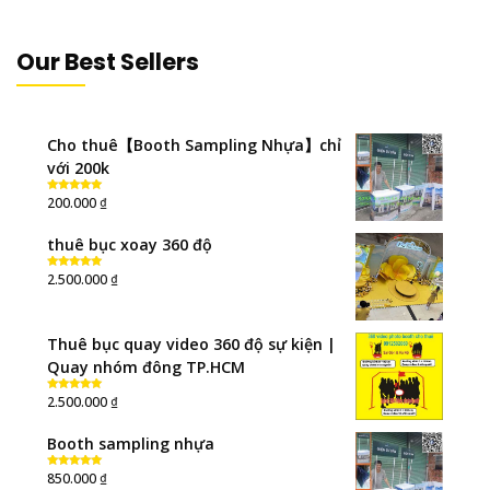
Our Best Sellers
Cho thuê【Booth Sampling Nhựa】chỉ
với 200k
₫
200.000
Rated
5.00
out of 5
thuê bục xoay 360 độ
₫
2.500.000
Rated
5.00
out of 5
Thuê bục quay video 360 độ sự kiện |
Quay nhóm đông TP.HCM
₫
2.500.000
Rated
5.00
out of 5
Booth sampling nhựa
₫
850.000
Rated
5.00
out of 5