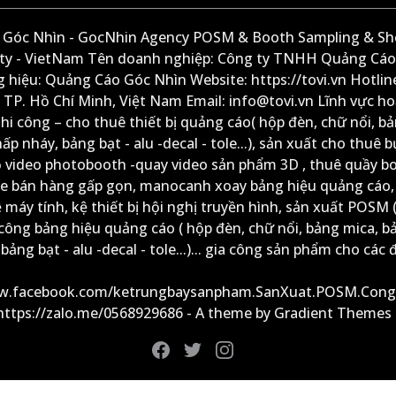
Góc Nhìn - GocNhin Agency POSM & Booth Sampling & She
ity - VietNam Tên doanh nghiệp: Công ty TNHH Quảng Cáo
 hiệu: Quảng Cáo Góc Nhìn Website: https://tovi.vn Hotlin
: TP. Hồ Chí Minh, Việt Nam Email: info@tovi.vn Lĩnh vực h
thi công – cho thuê thiết bị quảng cáo( hộp đèn, chữ nổi, b
ấp nháy, bảng bạt - alu -decal - tole...), sản xuất cho thuê 
ộ video photobooth -quay video sản phẩm 3D , thuê quầy b
xe bán hàng gấp gọn, manocanh xoay bảng hiệu quảng cáo,
ệ máy tính, kệ thiết bị hội nghị truyền hình, sản xuất POSM (
công bảng hiệu quảng cáo ( hộp đèn, chữ nổi, bảng mica, b
ảng bạt - alu -decal - tole...)... gia công sản phẩm cho các đ
ww.facebook.com/ketrungbaysanpham.SanXuat.POSM.Cong
 https://zalo.me/0568929686 - A theme by Gradient Themes