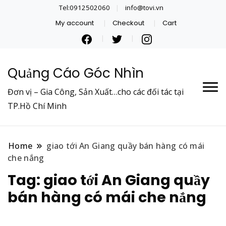
Tel:0912502060
info@tovi.vn
My account
Checkout
Cart
Quảng Cáo Góc Nhìn
Đơn vị – Gia Công, Sản Xuất…cho các đối tác tại
TP.Hồ Chí Minh
Home
giao tới An Giang quầy bán hàng có mái
che nắng
Tag:
giao tới An Giang quầy
bán hàng có mái che nắng