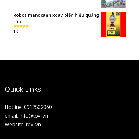
Robot manocanh xoay biển hiệu quảng
cáo
₫
1
Rated
5.00
out of 5
Quick Links
Hotline: 0912502060
email: info@tovi.vn
Website: tovi.vn