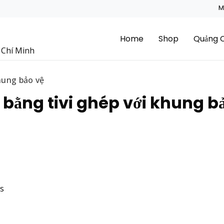
M
Home
Shop
Quảng 
ồ Chí Minh
hung bảo vệ
 bằng tivi ghép với khung b
ps