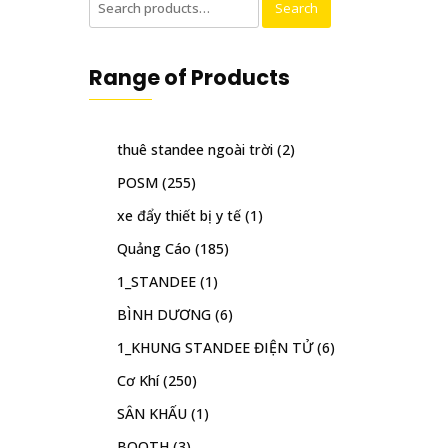
Search
for:
Range of Products
thuê standee ngoài trời
(2)
POSM
(255)
xe đẩy thiết bị y tế
(1)
Quảng Cáo
(185)
1_STANDEE
(1)
BÌNH DƯƠNG
(6)
1_KHUNG STANDEE ĐIỆN TỬ
(6)
Cơ Khí
(250)
SÂN KHẤU
(1)
BOOTH
(3)