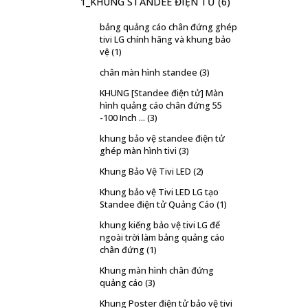
1_KHUNG STANDEE ĐIỆN TỬ
(6)
bảng quảng cáo chân đứng ghép
tivi LG chính hãng và khung bảo
vệ
(1)
chân màn hình standee
(3)
KHUNG [Standee điện tử] Màn
hình quảng cáo chân đứng 55
-100 Inch ...
(3)
khung bảo vệ standee điện tử
ghép màn hình tivi
(3)
Khung Bảo Vệ Tivi LED
(2)
Khung bảo vệ Tivi LED LG tạo
Standee điện tử Quảng Cáo
(1)
khung kiếng bảo vệ tivi LG để
ngoài trời làm bảng quảng cáo
chân đứng
(1)
Khung màn hình chân đứng
quảng cáo
(3)
Khung Poster điện tử bảo vệ tivi