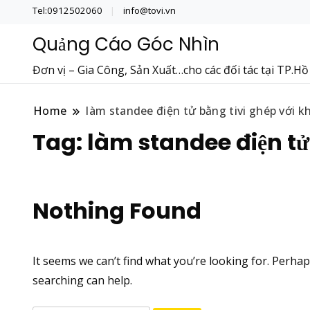
Tel:0912502060
info@tovi.vn
Quảng Cáo Góc Nhìn
Đơn vị – Gia Công, Sản Xuất…cho các đối tác tại TP.H
Home
làm standee điện tử bằng tivi ghép với k
Tag:
làm standee điện tử
Nothing Found
It seems we can’t find what you’re looking for. Perha
searching can help.