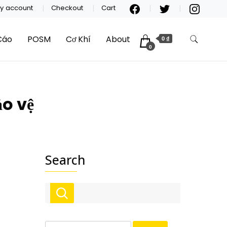
y account
Checkout
Cart
Cáo
POSM
Cơ Khí
About
0 ₫
0
ảo vệ
Search
Search