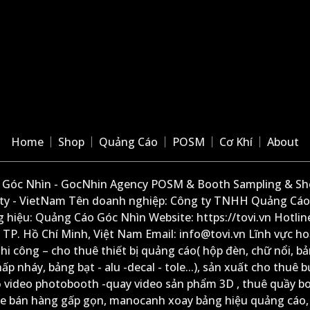
Home
Shop
Quảng Cáo
POSM
Cơ Khí
About
Góc Nhìn - GocNhin Agency POSM & Booth Sampling & She
ity - VietNam Tên doanh nghiệp: Công ty TNHH Quảng Cáo
 hiệu: Quảng Cáo Góc Nhìn Website: https://tovi.vn Hotlin
: TP. Hồ Chí Minh, Việt Nam Email: info@tovi.vn Lĩnh vực h
thi công – cho thuê thiết bị quảng cáo( hộp đèn, chữ nổi, b
ấp nháy, bảng bạt - alu -decal - tole...), sản xuất cho thuê 
ộ video photobooth -quay video sản phẩm 3D , thuê quầy b
xe bán hàng gấp gọn, manocanh xoay bảng hiệu quảng cáo,