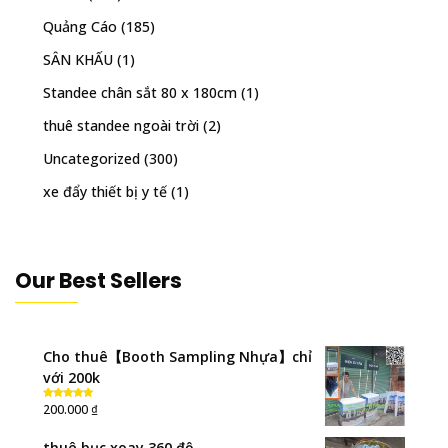
Quảng Cáo
(185)
SÂN KHẤU
(1)
Standee chân sắt 80 x 180cm
(1)
thuê standee ngoài trời
(2)
Uncategorized
(300)
xe đẩy thiết bị y tế
(1)
Our Best Sellers
Cho thuê【Booth Sampling Nhựa】chỉ
với 200k
₫
200.000
Rated
5.00
out of 5
thuê bục xoay 360 độ