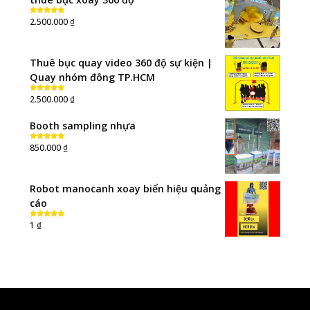
₫
2.500.000
Rated
5.00
out of 5
Thuê bục quay video 360 độ sự kiện |
Quay nhóm đông TP.HCM
₫
2.500.000
Rated
5.00
out of 5
Booth sampling nhựa
₫
850.000
Rated
5.00
out of 5
Robot manocanh xoay biển hiệu quảng
cáo
₫
1
Rated
5.00
out of 5