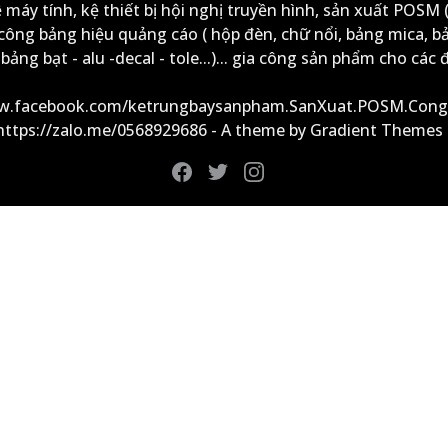
ệ máy tính, kệ thiết bị hội nghị truyền hình, sản xuất POSM (
công bảng hiệu quảng cáo ( hộp đèn, chữ nổi, bảng mica, b
ảng bạt - alu -decal - tole...)... gia công sản phẩm cho các đ
ww.facebook.com/ketrungbaysanpham.SanXuat.POSM.Cong
 https://zalo.me/0568929686 - A theme by Gradient Themes