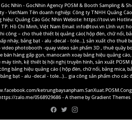
Góc Nhìn - GocNhin Agency POSM & Booth Sampling & She
ity - VietNam Tên doanh nghiệp: Công ty TNHH Quảng Cáo
 hiệu: Quảng Cáo Góc Nhìn Website: https://tovi.vn Hotlin
: TP. Hồ Chí Minh, Việt Nam Email: info@tovi.vn Lĩnh vực h
thi công – cho thuê thiết bị quảng cáo( hộp đèn, chữ nổi, b
ấp nháy, bảng bạt - alu -decal - tole...), sản xuất cho thuê 
ộ video photobooth -quay video sản phẩm 3D , thuê quầy b
xe bán hàng gấp gọn, manocanh xoay bảng hiệu quảng cáo,
ệ máy tính, kệ thiết bị hội nghị truyền hình, sản xuất POSM (
công bảng hiệu quảng cáo ( hộp đèn, chữ nổi, bảng mica, b
ảng bạt - alu -decal - tole...)... gia công sản phẩm cho các đ
ww.facebook.com/ketrungbaysanpham.SanXuat.POSM.Cong
 https://zalo.me/0568929686 - A theme by Gradient Themes