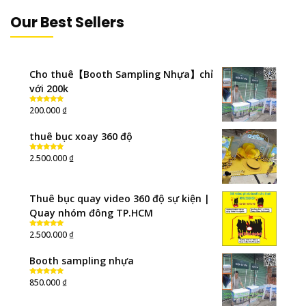
Our Best Sellers
Cho thuê【Booth Sampling Nhựa】chỉ
với 200k
₫
200.000
Rated
5.00
out of 5
thuê bục xoay 360 độ
₫
2.500.000
Rated
5.00
out of 5
Thuê bục quay video 360 độ sự kiện |
Quay nhóm đông TP.HCM
₫
2.500.000
Rated
5.00
out of 5
Booth sampling nhựa
₫
850.000
Rated
5.00
out of 5