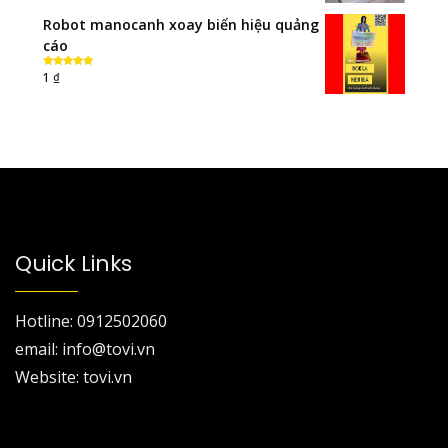
Robot manocanh xoay biển hiệu quảng
cáo
₫
1
Rated
5.00
out of 5
Quick Links
Hotline: 0912502060
email: info@tovi.vn
Website: tovi.vn