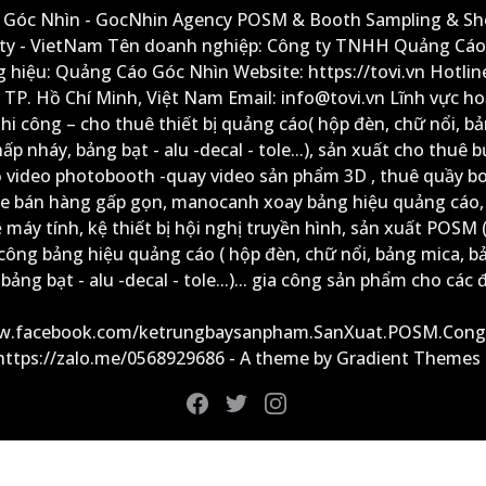
Góc Nhìn - GocNhin Agency POSM & Booth Sampling & She
ity - VietNam Tên doanh nghiệp: Công ty TNHH Quảng Cáo
 hiệu: Quảng Cáo Góc Nhìn Website: https://tovi.vn Hotlin
: TP. Hồ Chí Minh, Việt Nam Email: info@tovi.vn Lĩnh vực h
thi công – cho thuê thiết bị quảng cáo( hộp đèn, chữ nổi, b
ấp nháy, bảng bạt - alu -decal - tole...), sản xuất cho thuê 
ộ video photobooth -quay video sản phẩm 3D , thuê quầy b
xe bán hàng gấp gọn, manocanh xoay bảng hiệu quảng cáo,
ệ máy tính, kệ thiết bị hội nghị truyền hình, sản xuất POSM (
công bảng hiệu quảng cáo ( hộp đèn, chữ nổi, bảng mica, b
ảng bạt - alu -decal - tole...)... gia công sản phẩm cho các đ
ww.facebook.com/ketrungbaysanpham.SanXuat.POSM.Cong
 https://zalo.me/0568929686 - A theme by Gradient Themes