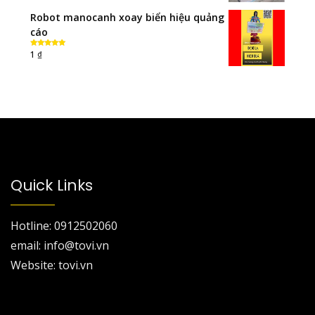
Robot manocanh xoay biển hiệu quảng
cáo
₫
1
Rated
5.00
out of 5
Quick Links
Hotline: 0912502060
email: info@tovi.vn
Website: tovi.vn