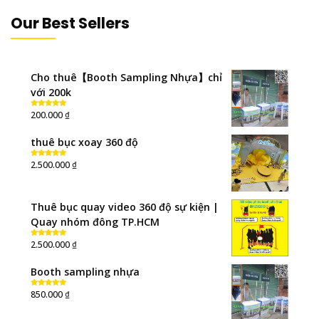
Our Best Sellers
Cho thuê【Booth Sampling Nhựa】chỉ
với 200k
₫
200.000
Rated
5.00
out of 5
thuê bục xoay 360 độ
₫
2.500.000
Rated
5.00
out of 5
Thuê bục quay video 360 độ sự kiện |
Quay nhóm đông TP.HCM
₫
2.500.000
Rated
5.00
out of 5
Booth sampling nhựa
₫
850.000
Rated
5.00
out of 5