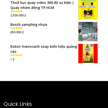
Thuê bục quay video 360 độ sự kiện |
Quay nhóm đông TP.HCM
₫
2.500.000
Rated
5.00
out of 5
Booth sampling nhựa
₫
850.000
Rated
5.00
out of 5
Robot manocanh xoay biển hiệu quảng
cáo
₫
1
Rated
5.00
out of 5
Quick Links