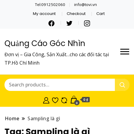
Tel:0912502060
info@tovi.vn
My account
Checkout
Cart
Quảng Cáo Góc Nhìn
Đơn vị – Gia Công, Sản Xuất…cho các đối tác tại
TP.Hồ Chí Minh
0 ₫
0
Home
Sampling là gì
Tag:
Sampling là gì