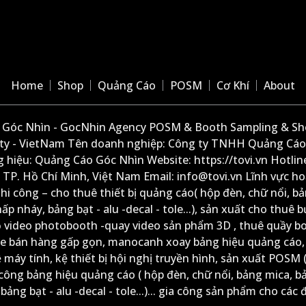
Home
Shop
Quảng Cáo
POSM
Cơ Khí
About
Góc Nhìn - GocNhin Agency POSM & Booth Sampling & She
ity - VietNam Tên doanh nghiệp: Công ty TNHH Quảng Cáo
 hiệu: Quảng Cáo Góc Nhìn Website: https://tovi.vn Hotlin
: TP. Hồ Chí Minh, Việt Nam Email: info@tovi.vn Lĩnh vực h
thi công – cho thuê thiết bị quảng cáo( hộp đèn, chữ nổi, b
ấp nháy, bảng bạt - alu -decal - tole...), sản xuất cho thuê 
ộ video photobooth -quay video sản phẩm 3D , thuê quầy b
xe bán hàng gấp gọn, manocanh xoay bảng hiệu quảng cáo,
ệ máy tính, kệ thiết bị hội nghị truyền hình, sản xuất POSM (
công bảng hiệu quảng cáo ( hộp đèn, chữ nổi, bảng mica, b
ảng bạt - alu -decal - tole...)... gia công sản phẩm cho các đ