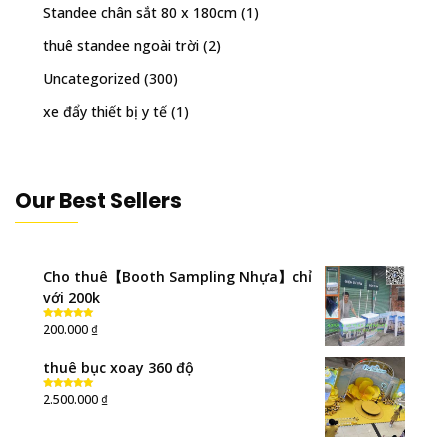
Standee chân sắt 80 x 180cm
(1)
thuê standee ngoài trời
(2)
Uncategorized
(300)
xe đẩy thiết bị y tế
(1)
Our Best Sellers
Cho thuê【Booth Sampling Nhựa】chỉ
với 200k
₫
200.000
Rated
5.00
out of 5
thuê bục xoay 360 độ
₫
2.500.000
Rated
5.00
out of 5