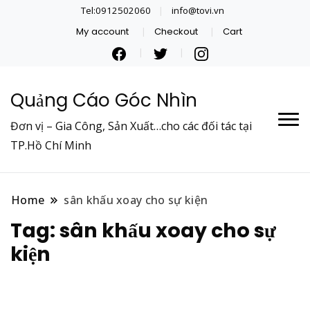
Tel:0912502060
info@tovi.vn
My account
Checkout
Cart
Quảng Cáo Góc Nhìn
Đơn vị – Gia Công, Sản Xuất…cho các đối tác tại
TP.Hồ Chí Minh
Home
sân khấu xoay cho sự kiện
Tag:
sân khấu xoay cho sự
kiện