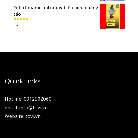
Robot manocanh xoay biển hiệu quảng
cáo
₫
1
Rated
5.00
out of 5
Quick Links
Hotline: 0912502060
email: info@tovi.vn
Website: tovi.vn