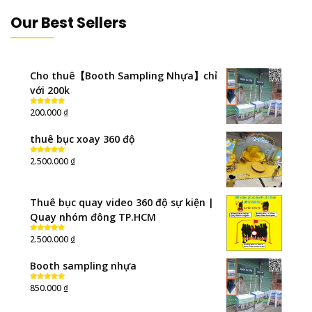
Our Best Sellers
Cho thuê【Booth Sampling Nhựa】chỉ
với 200k
₫
200.000
Rated
5.00
out of 5
thuê bục xoay 360 độ
₫
2.500.000
Rated
5.00
out of 5
Thuê bục quay video 360 độ sự kiện |
Quay nhóm đông TP.HCM
₫
2.500.000
Rated
5.00
out of 5
Booth sampling nhựa
₫
850.000
Rated
5.00
out of 5