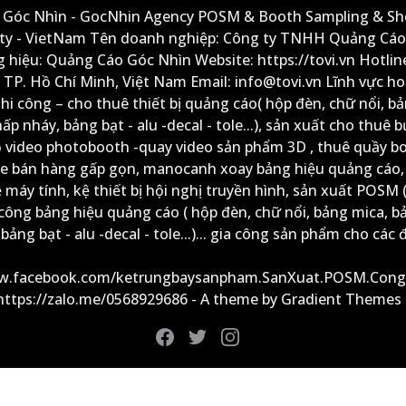
Góc Nhìn - GocNhin Agency POSM & Booth Sampling & She
ity - VietNam Tên doanh nghiệp: Công ty TNHH Quảng Cáo
 hiệu: Quảng Cáo Góc Nhìn Website: https://tovi.vn Hotlin
: TP. Hồ Chí Minh, Việt Nam Email: info@tovi.vn Lĩnh vực h
thi công – cho thuê thiết bị quảng cáo( hộp đèn, chữ nổi, b
ấp nháy, bảng bạt - alu -decal - tole...), sản xuất cho thuê 
ộ video photobooth -quay video sản phẩm 3D , thuê quầy b
xe bán hàng gấp gọn, manocanh xoay bảng hiệu quảng cáo,
ệ máy tính, kệ thiết bị hội nghị truyền hình, sản xuất POSM (
công bảng hiệu quảng cáo ( hộp đèn, chữ nổi, bảng mica, b
ảng bạt - alu -decal - tole...)... gia công sản phẩm cho các đ
ww.facebook.com/ketrungbaysanpham.SanXuat.POSM.Cong
 https://zalo.me/0568929686 - A theme by Gradient Themes