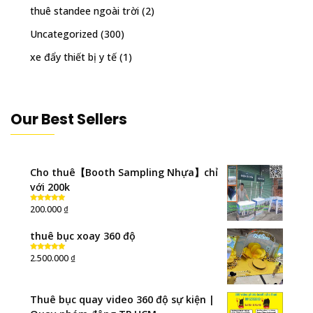
thuê standee ngoài trời
(2)
Uncategorized
(300)
xe đẩy thiết bị y tế
(1)
Our Best Sellers
Cho thuê【Booth Sampling Nhựa】chỉ
với 200k
₫
200.000
Rated
5.00
out of 5
thuê bục xoay 360 độ
₫
2.500.000
Rated
5.00
out of 5
Thuê bục quay video 360 độ sự kiện |