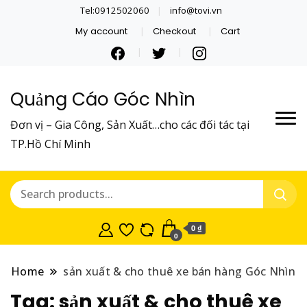
Tel:0912502060
info@tovi.vn
My account
Checkout
Cart
Quảng Cáo Góc Nhìn
Đơn vị – Gia Công, Sản Xuất…cho các đối tác tại
TP.Hồ Chí Minh
0 ₫
0
Home
sản xuất & cho thuê xe bán hàng Góc Nhìn
Tag:
sản xuất & cho thuê xe