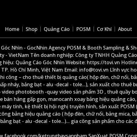
Home
Shop
Quảng Cáo
POSM
Cơ Khí
About
Góc Nhìn - GocNhin Agency POSM & Booth Sampling & She
ity - VietNam Tên doanh nghiệp: Công ty TNHH Quảng Cáo
 hiệu: Quảng Cáo Góc Nhìn Website: https://tovi.vn Hotlin
: TP. Hồ Chí Minh, Việt Nam Email: info@tovi.vn Lĩnh vực h
thi công – cho thuê thiết bị quảng cáo( hộp đèn, chữ nổi, b
ấp nháy, bảng bạt - alu -decal - tole...), sản xuất cho thuê 
ộ video photobooth -quay video sản phẩm 3D , thuê quầy b
xe bán hàng gấp gọn, manocanh xoay bảng hiệu quảng cáo,
ệ máy tính, kệ thiết bị hội nghị truyền hình, sản xuất POSM (
công bảng hiệu quảng cáo ( hộp đèn, chữ nổi, bảng mica, b
ảng bạt - alu -decal - tole...)... gia công sản phẩm cho các đ
ww.facebook.com/ketrungbaysanpham.SanXuat.POSM.Cong