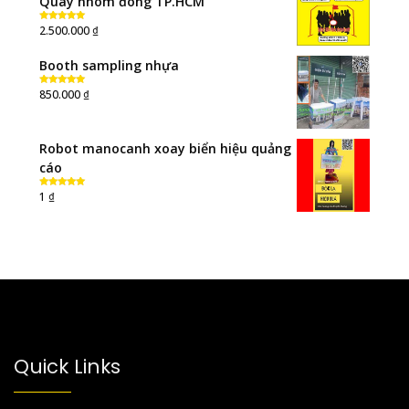
Quay nhóm đông TP.HCM
₫
2.500.000
Rated
5.00
out of 5
Booth sampling nhựa
₫
850.000
Rated
5.00
out of 5
Robot manocanh xoay biển hiệu quảng
cáo
₫
1
Rated
5.00
out of 5
Quick Links