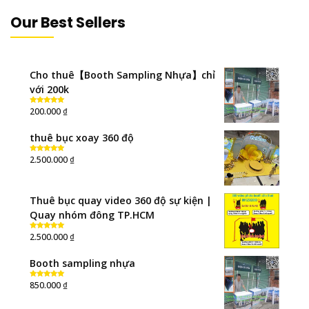
Our Best Sellers
Cho thuê【Booth Sampling Nhựa】chỉ
với 200k
₫
200.000
Rated
5.00
out of 5
thuê bục xoay 360 độ
₫
2.500.000
Rated
5.00
out of 5
Thuê bục quay video 360 độ sự kiện |
Quay nhóm đông TP.HCM
₫
2.500.000
Rated
5.00
out of 5
Booth sampling nhựa
₫
850.000
Rated
5.00
out of 5