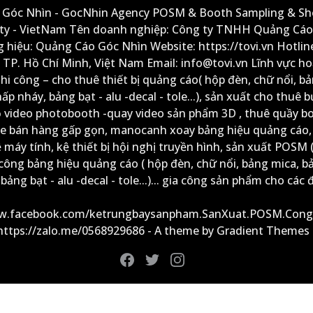
Góc Nhìn - GocNhin Agency POSM & Booth Sampling & She
ity - VietNam Tên doanh nghiệp: Công ty TNHH Quảng Cáo
 hiệu: Quảng Cáo Góc Nhìn Website: https://tovi.vn Hotlin
: TP. Hồ Chí Minh, Việt Nam Email: info@tovi.vn Lĩnh vực h
thi công – cho thuê thiết bị quảng cáo( hộp đèn, chữ nổi, b
ấp nháy, bảng bạt - alu -decal - tole...), sản xuất cho thuê 
ộ video photobooth -quay video sản phẩm 3D , thuê quầy b
xe bán hàng gấp gọn, manocanh xoay bảng hiệu quảng cáo,
ệ máy tính, kệ thiết bị hội nghị truyền hình, sản xuất POSM (
công bảng hiệu quảng cáo ( hộp đèn, chữ nổi, bảng mica, b
ảng bạt - alu -decal - tole...)... gia công sản phẩm cho các đ
ww.facebook.com/ketrungbaysanpham.SanXuat.POSM.Cong
 https://zalo.me/0568929686 - A theme by Gradient Themes