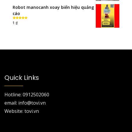
Robot manocanh xoay biển hiệu quảng
cáo
₫
1
Rated
5.00
out of 5
Quick Links
Hotline: 0912502060
email: info@tovi.vn
Website: tovi.vn