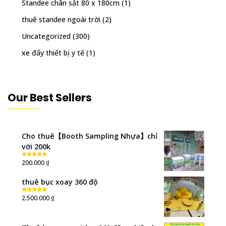
Standee chân sắt 80 x 180cm
(1)
thuê standee ngoài trời
(2)
Uncategorized
(300)
xe đẩy thiết bị y tế
(1)
Our Best Sellers
Cho thuê【Booth Sampling Nhựa】chỉ
với 200k
₫
200.000
Rated
5.00
out of 5
thuê bục xoay 360 độ
₫
2.500.000
Rated
5.00
out of 5