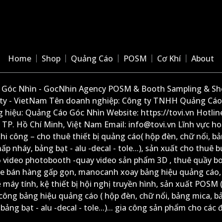
Home
Shop
Quảng Cáo
POSM
Cơ Khí
About
Góc Nhìn - GocNhin Agency POSM & Booth Sampling & She
ity - VietNam Tên doanh nghiệp: Công ty TNHH Quảng Cáo
 hiệu: Quảng Cáo Góc Nhìn Website: https://tovi.vn Hotlin
: TP. Hồ Chí Minh, Việt Nam Email: info@tovi.vn Lĩnh vực h
thi công – cho thuê thiết bị quảng cáo( hộp đèn, chữ nổi, b
ấp nháy, bảng bạt - alu -decal - tole...), sản xuất cho thuê 
ộ video photobooth -quay video sản phẩm 3D , thuê quầy b
xe bán hàng gấp gọn, manocanh xoay bảng hiệu quảng cáo,
ệ máy tính, kệ thiết bị hội nghị truyền hình, sản xuất POSM (
công bảng hiệu quảng cáo ( hộp đèn, chữ nổi, bảng mica, b
ảng bạt - alu -decal - tole...)... gia công sản phẩm cho các đ