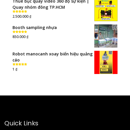
Thuê bục quay video 360 độ sự kiện |
Quay nhóm đông TP.HCM
₫
2.500.000
Rated
5.00
out of 5
Booth sampling nhựa
₫
850.000
Rated
5.00
out of 5
Robot manocanh xoay biển hiệu quảng
cáo
₫
1
Rated
5.00
out of 5
Quick Links