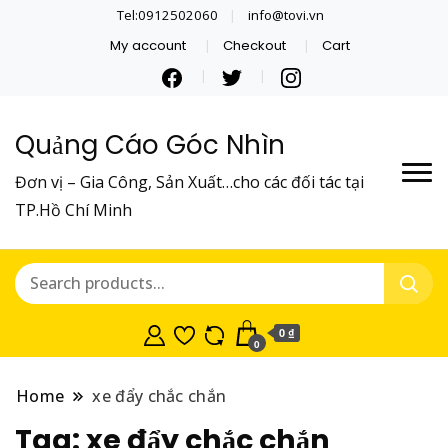
Tel:0912502060
info@tovi.vn
My account
Checkout
Cart
Quảng Cáo Góc Nhìn
Đơn vị – Gia Công, Sản Xuất…cho các đối tác tại
TP.Hồ Chí Minh
0 ₫
0
Home
xe đẩy chắc chắn
Tag:
xe đẩy chắc chắn