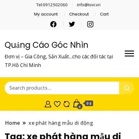
Tel:0912502060
info@tovi.vn
My account
Checkout
Cart
Quảng Cáo Góc Nhìn
Đơn vị – Gia Công, Sản Xuất…cho các đối tác tại
TP.Hồ Chí Minh
0 ₫
0
Home
xe phát hàng mẫu di động
Tag:
xe phát hàng mẫu di