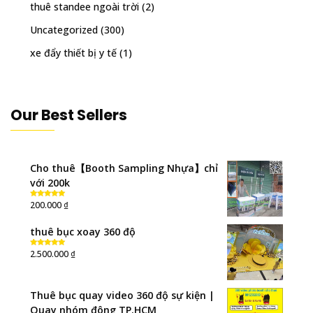
thuê standee ngoài trời
(2)
Uncategorized
(300)
xe đẩy thiết bị y tế
(1)
Our Best Sellers
Cho thuê【Booth Sampling Nhựa】chỉ
với 200k
₫
200.000
Rated
5.00
out of 5
thuê bục xoay 360 độ
₫
2.500.000
Rated
5.00
out of 5
Thuê bục quay video 360 độ sự kiện |
Quay nhóm đông TP.HCM