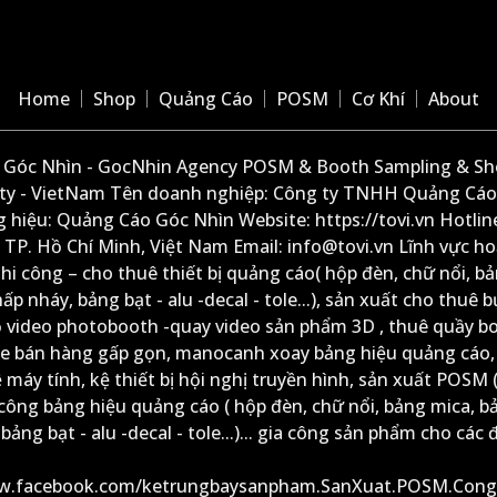
Home
Shop
Quảng Cáo
POSM
Cơ Khí
About
Góc Nhìn - GocNhin Agency POSM & Booth Sampling & She
ity - VietNam Tên doanh nghiệp: Công ty TNHH Quảng Cáo
 hiệu: Quảng Cáo Góc Nhìn Website: https://tovi.vn Hotlin
: TP. Hồ Chí Minh, Việt Nam Email: info@tovi.vn Lĩnh vực h
thi công – cho thuê thiết bị quảng cáo( hộp đèn, chữ nổi, b
ấp nháy, bảng bạt - alu -decal - tole...), sản xuất cho thuê 
ộ video photobooth -quay video sản phẩm 3D , thuê quầy b
xe bán hàng gấp gọn, manocanh xoay bảng hiệu quảng cáo,
ệ máy tính, kệ thiết bị hội nghị truyền hình, sản xuất POSM (
công bảng hiệu quảng cáo ( hộp đèn, chữ nổi, bảng mica, b
ảng bạt - alu -decal - tole...)... gia công sản phẩm cho các đ
ww.facebook.com/ketrungbaysanpham.SanXuat.POSM.Cong