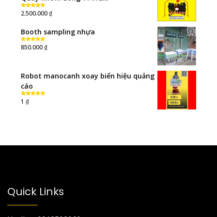
₫
2.500.000
Rated
5.00
out of 5
Booth sampling nhựa
₫
850.000
Rated
5.00
out of 5
Robot manocanh xoay biển hiệu quảng
cáo
₫
1
Rated
5.00
out of 5
Quick Links