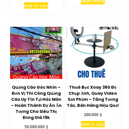
Read more
Add to cart
Quảng Cáo Góc Nhìn –
Thuê Bục Xoay 360 Độ
Đơn Vị Thi Công Quảng
Chụp Ảnh, Quay Video
Cáo Uy Tín Tại Hóc Môn
Sản Phẩm – Tăng Tương
– Hoàn Thành Dự Án Ấn
Tác, Bán Hàng Hiệu Quả!
Tượng Cho Siêu Thị
₫
200.000
Đồng Giá 19k
Add to cart
₫
50.000.000