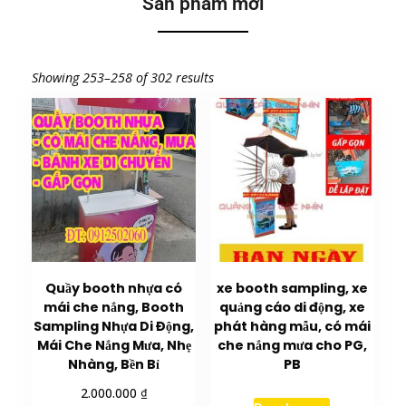
Sản phẩm mới
Showing 253–258 of 302 results
Quầy booth nhựa có
xe booth sampling, xe
mái che nắng, Booth
quảng cáo di động, xe
Sampling Nhựa Di Động,
phát hàng mẫu, có mái
Mái Che Nắng Mưa, Nhẹ
che nắng mưa cho PG,
Nhàng, Bền Bỉ
PB
₫
2.000.000