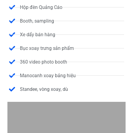
Hộp đèn Quảng Cáo
Booth, sampling
Xe dẩy bán hàng
Bục xoay trưng sản phẩm
360 video photo booth
Manocanh xoay bảng hiệu
Standee, vòng xoay, dù