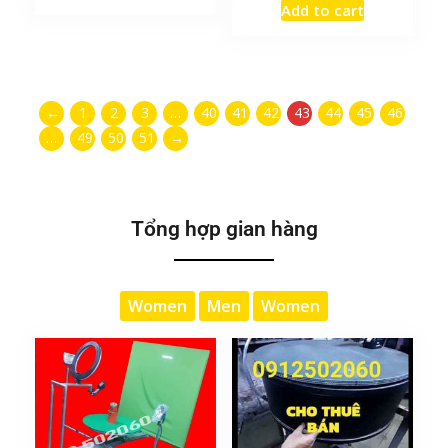
Add to cart
←
1
2
3
…
40
41
42
43
44
45
46
…
49
50
51
→
Tổng hợp gian hàng
Women
Men
Women