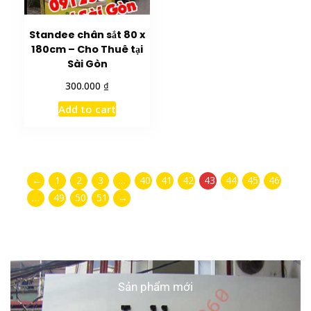
Standee chân sắt 80 x
180cm – Cho Thuê tại
Sài Gòn
₫
300.000
Add to cart
←
1
2
3
…
40
41
42
43
44
45
46
…
49
50
51
→
Sản phẩm mới