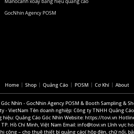
Manocanh xoay bảng hiệu quảng cáo
GocNhin Agency POSM
Home
Shop
Quảng Cáo
POSM
Cơ Khí
About
Góc Nhìn - GocNhin Agency POSM & Booth Sampling & She
ity - VietNam Tên doanh nghiệp: Công ty TNHH Quảng Cáo
 hiệu: Quảng Cáo Góc Nhìn Website: https://tovi.vn Hotlin
: TP. Hồ Chí Minh, Việt Nam Email: info@tovi.vn Lĩnh vực h
thi công – cho thuê thiết bị quảng cáo( hộp đèn, chữ nổi, b