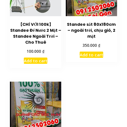
【CHỈ VỚI 100k】
Standee sắt 80x180cm
Standee Đế Nước 2 Mặt –
– ngoài trời, chịu gió, 2
Standee Ngoài Trời –
mặt
Cho Thuê
₫
350.000
₫
100.000
Add to cart
Add to cart