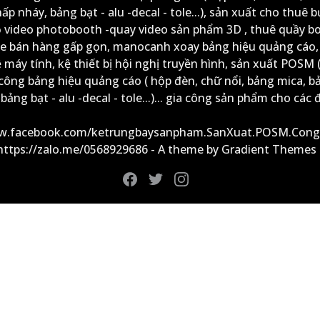
ấp nháy, bảng bạt - alu -decal - tole...), sản xuất cho thuê 
ộ video photobooth -quay video sản phẩm 3D , thuê quầy b
xe bán hàng gấp gọn, manocanh xoay bảng hiệu quảng cáo,
ệ máy tính, kệ thiết bị hội nghị truyền hình, sản xuất POSM (
công bảng hiệu quảng cáo ( hộp đèn, chữ nổi, bảng mica, b
ảng bạt - alu -decal - tole...)... gia công sản phẩm cho các đ
ww.facebook.com/ketrungbaysanpham.SanXuat.POSM.Cong
 https://zalo.me/0568929686 - A theme by Gradient Themes