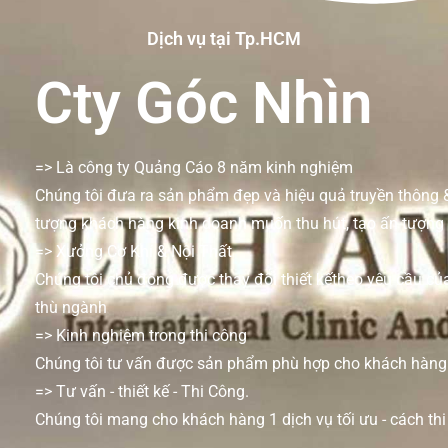
Dịch vụ tại Tp.HCM
Cty Góc Nhìn
=> Là công ty Quảng Cáo 8 năm kinh nghiệm
Chúng tôi đưa ra sản phẩm đẹp và hiệu quả truyền thông 
tượng khách hàng kinh doanh muốn thu hút, tạo ấn tượng
=> Xưởng Cơ Khí & Nội Thất
Chúng tôi chủ động được thay đổi thiết kếtheo yêu cầu củ
thù ngành
=> Kinh nghiệm trong thi công
Chúng tôi tư vấn được sản phẩm phù hợp cho khách hàng 
=> Tư vấn - thiết kế - Thi Công.
Chúng tôi mang cho khách hàng 1 dịch vụ tối ưu - cách thi 