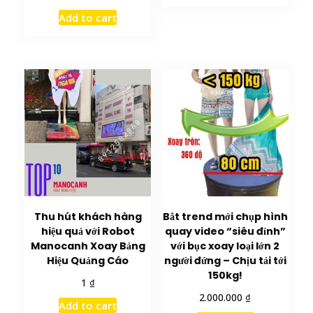
Add to cart
Thu hút khách hàng
Bắt trend mới chụp hình
hiệu quả với Robot
quay video “siêu đỉnh”
Manocanh Xoay Bảng
với bục xoay loại lớn 2
Hiệu Quảng Cáo
người đứng – Chịu tải tới
150kg!
₫
1
₫
2.000.000
Add to cart