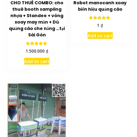
CHO THUÊ COMBO: cho
Robot manocanh xoay
thuê booth sampling
biển hiệu quảng cáo
nhựa + Standee + vòng
xoay may mắn + Dù
Rated
₫
1
quảng cáo che nắng …tại
5.00
out of 5
Sài Gòn
Add to cart
Rated
₫
1.500.000
5.00
out of 5
Add to cart