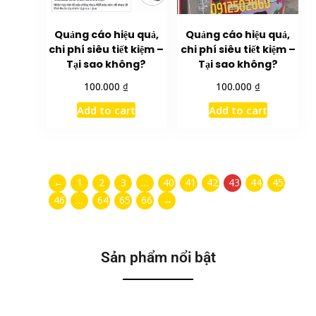
Quảng cáo hiệu quả,
Quảng cáo hiệu quả,
chi phí siêu tiết kiệm –
chi phí siêu tiết kiệm –
Tại sao không?
Tại sao không?
₫
₫
100.000
100.000
Add to cart
Add to cart
←
1
2
3
…
40
41
42
43
44
45
46
…
64
65
66
→
Sản phẩm nổi bật