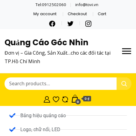
Tel:0912502060
info@tovi.vn
My account
Checkout
Cart
Quảng Cáo Góc Nhìn
Đơn vị – Gia Công, Sản Xuất…cho các đối tác tại
TP.Hồ Chí Minh
0 ₫
0
Bảng hiệu quảng cáo
Logo, chữ nổi, LED