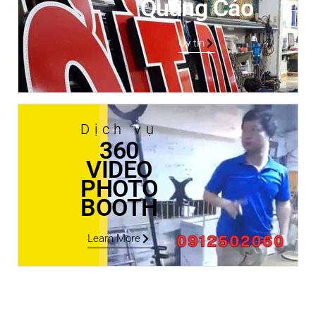
Quảng Cáo
Uy tín
Dịch vụ
360
VIDEO
PHOTO
BOOTH
Learn More