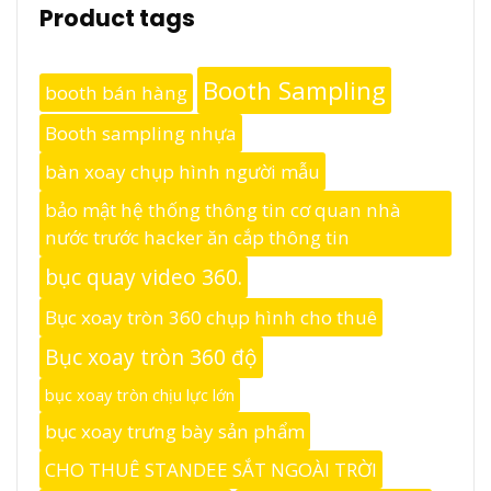
Product tags
Booth Sampling
booth bán hàng
Booth sampling nhựa
bàn xoay chụp hình người mẫu
bảo mật hệ thống thông tin cơ quan nhà
nước trước hacker ăn cắp thông tin
bục quay video 360.
Bục xoay tròn 360 chụp hình cho thuê
Bục xoay tròn 360 độ
bục xoay tròn chịu lực lớn
bục xoay trưng bày sản phẩm
CHO THUÊ STANDEE SẮT NGOÀI TRỜI