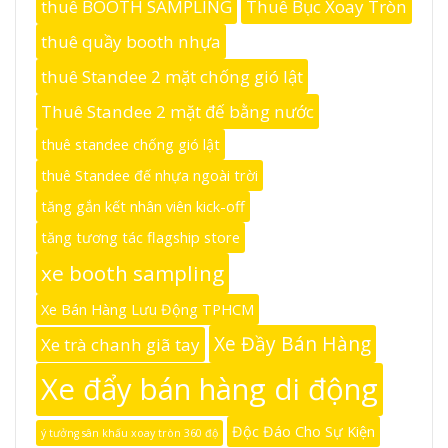
thuê BOOTH SAMPLING
Thuê Bục Xoay Tròn
thuê quầy booth nhựa
thuê Standee 2 mặt chống gió lật
Thuê Standee 2 mặt đế bằng nước
thuê standee chống gió lật
thuê Standee đế nhựa ngoài trời
tăng gắn kết nhân viên kick-off
tăng tương tác flagship store
xe booth sampling
Xe Bán Hàng Lưu Động TPHCM
Xe Đầy Bán Hàng
Xe trà chanh giã tay
Xe đẩy bán hàng di động
Độc Đáo Cho Sự Kiện
ý tưởng sân khấu xoay tròn 360 độ