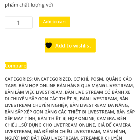
phẩm chất lượng với
Bàn
Add to cart
Livestream
Đa
Năng
Add to wishlist
Cao
Cấp:
Giải
Compare
Pháp
CATEGORIES:
UNCATEGORIZED
,
CƠ KHÍ
,
POSM
,
QUẢNG CÁO
Hoàn
TAGS:
BÀN HỌP ONLINE BÁN HÀNG QUA MẠNG LIVESTREAM
,
Hảo
BÀN LÀM VIỆC LIVESTREAM
,
BÀN LIVE STREAM CÓ BÁNH XE
Cho
DI CHUYỂN SẮP GỌN CÁC THIẾT BỊ
,
BÀN LIVESTREAM
,
BÀN
Streamer
LIVESTREAM CHUYÊN NGHIỆP
,
BÀN LIVESTREAM ĐA NĂNG
,
Chuyên
BÀN SẮP XẾP GỌN GÀNG CÁC THIẾT BỊ LIVESTREAM
,
BÀN SẮP
Nghiệp
XẾP MÁY TÍNH
,
BÀN THIẾT BỊ HỌP ONLINE
,
CAMERA
,
ĐÈN
quantity
CHIẾU...SỬ DỤNG CHO LIVETREAM ONLINE
,
GIÁ ĐỂ CAMERA
LIVESTREAM
,
GIÁ ĐỂ ĐÈN CHIẾU LIVESTREAM
,
MÀN HÌNH
,
NGƯỜI MỚI BẮT ĐẦU LIVESTREAM
,
STREAMER CHUYÊN