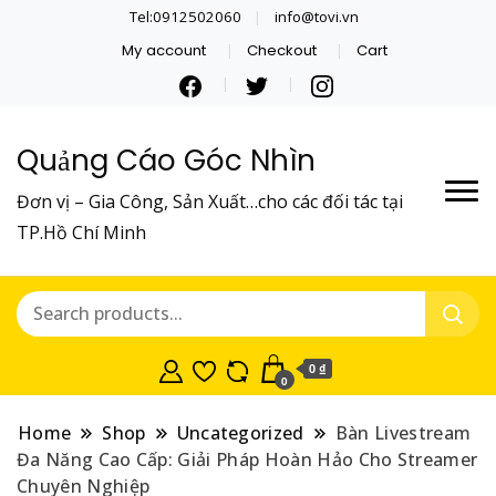
Tel:0912502060
info@tovi.vn
My account
Checkout
Cart
Quảng Cáo Góc Nhìn
Đơn vị – Gia Công, Sản Xuất…cho các đối tác tại
TP.Hồ Chí Minh
0 ₫
0
Home
Shop
Uncategorized
Bàn Livestream
Đa Năng Cao Cấp: Giải Pháp Hoàn Hảo Cho Streamer
Chuyên Nghiệp