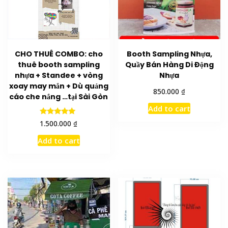
CHO THUÊ COMBO: cho
Booth Sampling Nhựa,
thuê booth sampling
Quầy Bán Hàng Di Động
nhựa + Standee + vòng
Nhựa
xoay may mắn + Dù quảng
₫
850.000
cáo che nắng …tại Sài Gòn
Add to cart
Rated
₫
1.500.000
5.00
out of 5
Add to cart