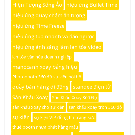
Hiện Tượng Sống Ảo
hiệu ứng Bullet Time
hiệu ứng quay chậm ấn tượng
hiệu ứng Time Freeze
hiệu ứng tua nhanh và đảo ngược
hiệu ứng ánh sáng làm lan tỏa video
lan tỏa văn hóa doanh nghiệp.
manocanh xoay bảng hiệu
Photobooth 360 độ sự kiện nội bộ
quầy bán hàng di động
standee điện tử
Sân Khấu Xoay
Sân Khấu Xoay 360 Độ
sân khấu xoay cho sự kiện
sân khấu xoay tròn 360 độ
sự kiện
sự kiện VIP đồng hồ trang sức
thuê booth nhựa phát hàng mẫu