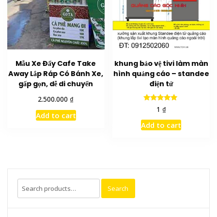
Mẫu Xe Đẩy Cafe Take
khung bảo vệ tivi làm màn
Away Lắp Ráp Có Bánh Xe,
hình quảng cáo – standee
gấp gọn, dễ di chuyển
điện tử
₫
2.500.000
Rated
₫
1
5.00
Add to cart
out of 5
Add to cart
Search
Search
for: