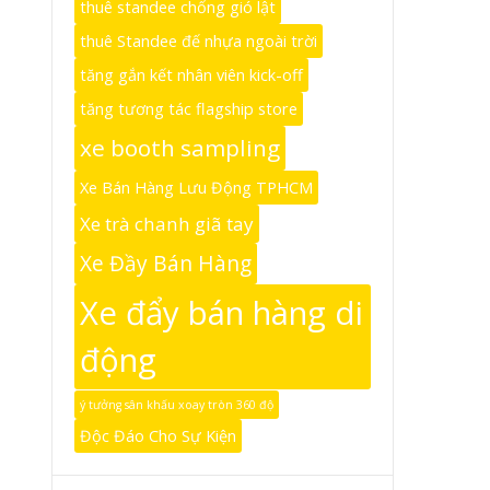
thuê standee chống gió lật
thuê Standee đế nhựa ngoài trời
tăng gắn kết nhân viên kick-off
tăng tương tác flagship store
xe booth sampling
Xe Bán Hàng Lưu Động TPHCM
Xe trà chanh giã tay
Xe Đầy Bán Hàng
Xe đẩy bán hàng di
động
ý tưởng sân khấu xoay tròn 360 độ
Độc Đáo Cho Sự Kiện