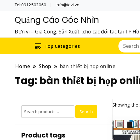
Tel:0912502060
info@tovi.vn
Quảng Cáo Góc Nhìn
Đơn vị – Gia Công, Sản Xuất…cho các đối tác tại TP.H
Top Categories
Home
Shop
bàn thiết bị họp online
Tag:
bàn thiết bị họp onl
Showing the s
Search
Search
for:
Product tags