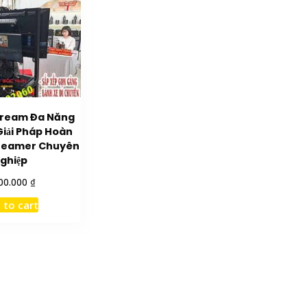
tream Đa Năng
Giải Pháp Hoàn
treamer Chuyên
ghiệp
₫
00.000
 to cart