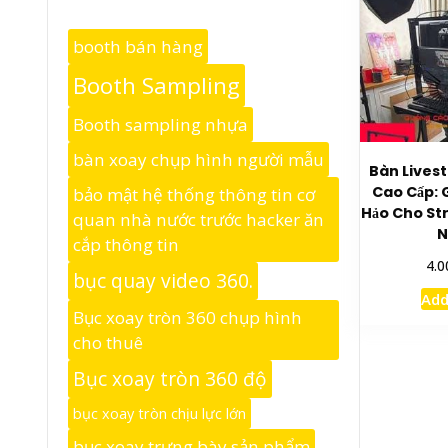
booth bán hàng
Booth Sampling
Booth sampling nhựa
bàn xoay chụp hình người mẫu
Bàn Lives
Cao Cấp: 
bảo mật hệ thống thông tin cơ
Hảo Cho S
quan nhà nước trước hacker ăn
N
cắp thông tin
4.0
bục quay video 360.
Add
Bục xoay tròn 360 chụp hình
cho thuê
Bục xoay tròn 360 độ
bục xoay tròn chịu lực lớn
bục xoay trưng bày sản phẩm