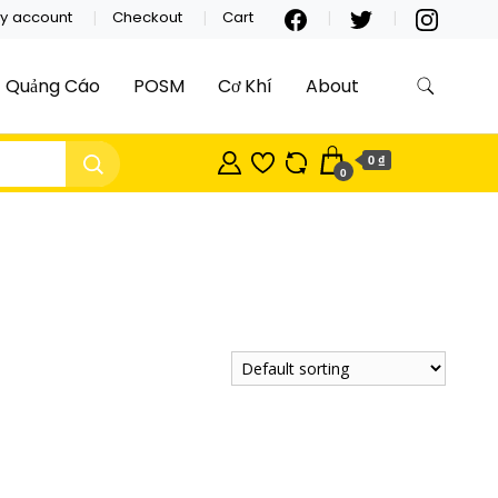
y account
Checkout
Cart
Quảng Cáo
POSM
Cơ Khí
About
0 ₫
0