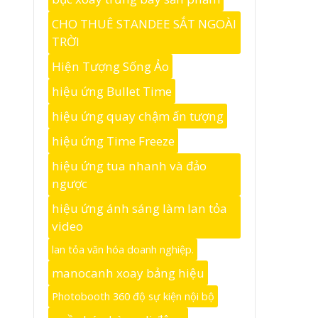
CHO THUÊ STANDEE SẮT NGOÀI
TRỜI
Hiện Tượng Sống Ảo
hiệu ứng Bullet Time
hiệu ứng quay chậm ấn tượng
hiệu ứng Time Freeze
hiệu ứng tua nhanh và đảo
ngược
hiệu ứng ánh sáng làm lan tỏa
video
lan tỏa văn hóa doanh nghiệp.
manocanh xoay bảng hiệu
Photobooth 360 độ sự kiện nội bộ