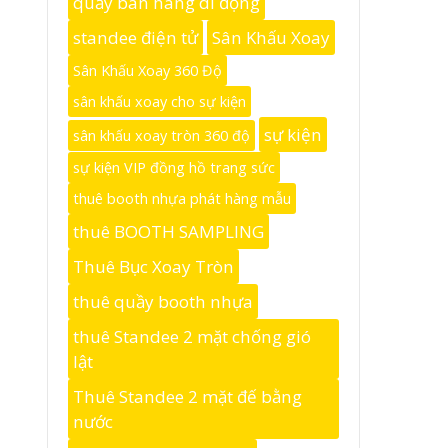
quầy bán hàng di động
standee điện tử
Sân Khấu Xoay
Sân Khấu Xoay 360 Độ
sân khấu xoay cho sự kiện
sự kiện
sân khấu xoay tròn 360 độ
sự kiện VIP đồng hồ trang sức
thuê booth nhựa phát hàng mẫu
thuê BOOTH SAMPLING
Thuê Bục Xoay Tròn
thuê quầy booth nhựa
thuê Standee 2 mặt chống gió
lật
Thuê Standee 2 mặt đế bằng
nước