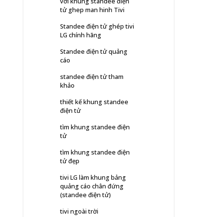
với khung standee điện
tử ghep man hinh Tivi
Standee điện tử ghép tivi
LG chính hãng
Standee điện tử quảng
cáo
standee điện tử tham
khảo
thiết kế khung standee
điện tử
tìm khung standee điện
tử
tìm khung standee điện
tử đẹp
tivi LG làm khung bảng
quảng cáo chân đứng
(standee điện tử)
tivi ngoài trời