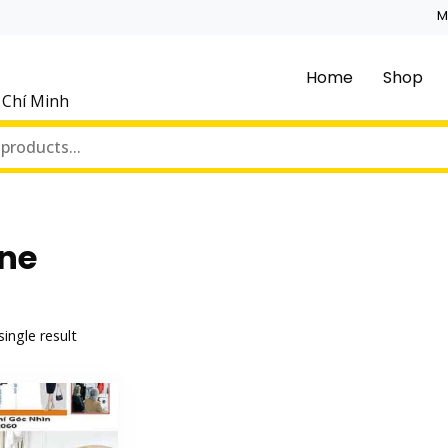
M
Home
Shop
ồ Chí Minh
ine
ingle result