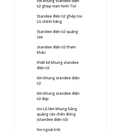
với khung standee điện
tử ghep man hinh Tivi
Standee điện tử ghép tivi
LG chính hãng
Standee điện tử quảng
cáo
standee điện tử tham
khảo
thiết kế khung standee
điện tử
tìm khung standee điện
tử
tìm khung standee điện
tử đẹp
tivi LG làm khung bảng
quảng cáo chân đứng
(standee điện tử)
tivi ngoài trời