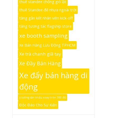
thuê standee chống gió lật
thuê Standee đế nhựa ngoài trời
tăng gắn kết nhân viên kick-off
tăng tương tác flagship store
xe booth sampling
Xe Bán Hàng Lưu Động TPHCM
Xe trà chanh giã tay
Xe Đầy Bán Hàng
Xe đẩy bán hàng di
động
ý tưởng sân khấu xoay tròn 360 độ
Độc Đáo Cho Sự Kiện