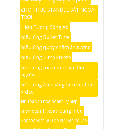
CHO THUÊ STANDEE SẮT NGOÀI
TRỜI
Hiện Tượng Sống Ảo
hiệu ứng Bullet Time
hiệu ứng quay chậm ấn tượng
hiệu ứng Time Freeze
hiệu ứng tua nhanh và đảo
ngược
hiệu ứng ánh sáng làm lan tỏa
video
lan tỏa văn hóa doanh nghiệp.
manocanh xoay bảng hiệu
Photobooth 360 độ sự kiện nội bộ