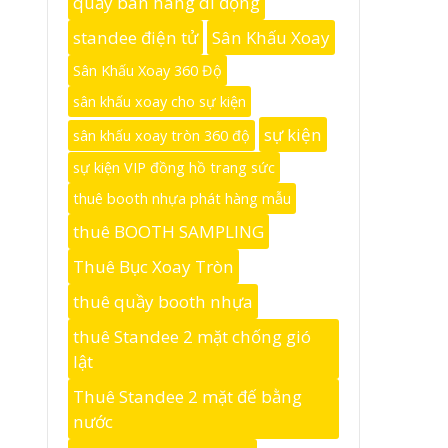
quầy bán hàng di động
standee điện tử
Sân Khấu Xoay
Sân Khấu Xoay 360 Độ
sân khấu xoay cho sự kiện
sự kiện
sân khấu xoay tròn 360 độ
sự kiện VIP đồng hồ trang sức
thuê booth nhựa phát hàng mẫu
thuê BOOTH SAMPLING
Thuê Bục Xoay Tròn
thuê quầy booth nhựa
thuê Standee 2 mặt chống gió
lật
Thuê Standee 2 mặt đế bằng
nước