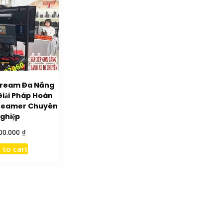
tream Đa Năng
Giải Pháp Hoàn
treamer Chuyên
ghiệp
₫
00.000
 to cart