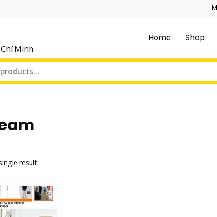
M
Home
Shop
ồ Chí Minh
tream
ingle result