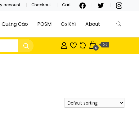
y account
Checkout
Cart
Quảng Cáo
POSM
Cơ Khí
About
0 ₫
0