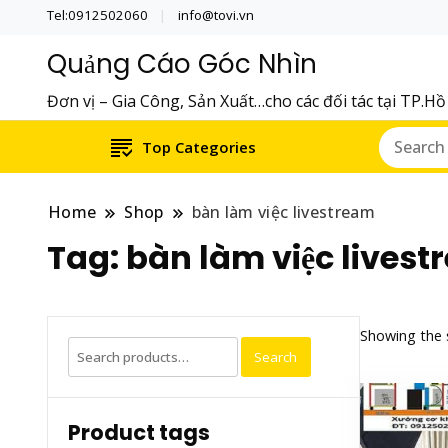
Tel:0912502060
info@tovi.vn
Quảng Cáo Góc Nhìn
Đơn vị – Gia Công, Sản Xuất…cho các đối tác tại TP.H
Top Categories
Home
Shop
bàn làm việc livestream
Tag:
bàn làm việc lives
Showing the s
Search
Search
for:
Product tags