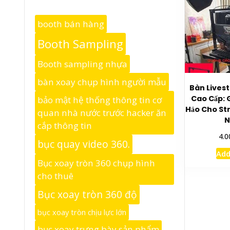
booth bán hàng
Booth Sampling
Booth sampling nhựa
bàn xoay chụp hình người mẫu
Bàn Lives
Cao Cấp: 
bảo mật hệ thống thông tin cơ
Hảo Cho S
quan nhà nước trước hacker ăn
N
cắp thông tin
4.0
bục quay video 360.
Add
Bục xoay tròn 360 chụp hình
cho thuê
Bục xoay tròn 360 độ
bục xoay tròn chịu lực lớn
bục xoay trưng bày sản phẩm