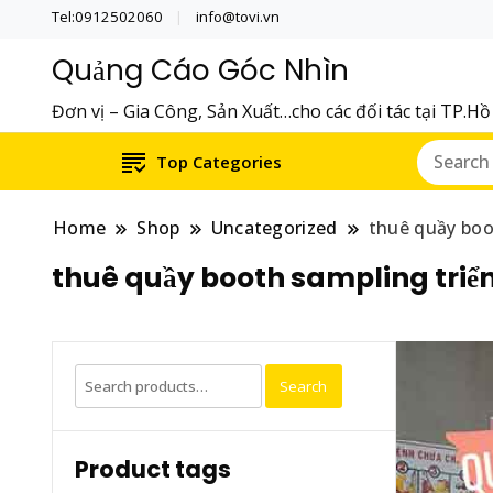
Tel:0912502060
info@tovi.vn
Quảng Cáo Góc Nhìn
Đơn vị – Gia Công, Sản Xuất…cho các đối tác tại TP.H
Top Categories
Home
Shop
Uncategorized
thuê quầy boo
thuê quầy booth sampling triển
Search
Search
for:
Product tags