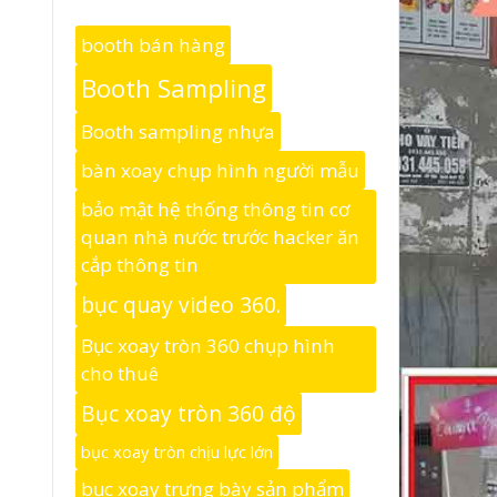
booth bán hàng
Booth Sampling
Booth sampling nhựa
bàn xoay chụp hình người mẫu
bảo mật hệ thống thông tin cơ
quan nhà nước trước hacker ăn
cắp thông tin
bục quay video 360.
Bục xoay tròn 360 chụp hình
cho thuê
Bục xoay tròn 360 độ
bục xoay tròn chịu lực lớn
bục xoay trưng bày sản phẩm