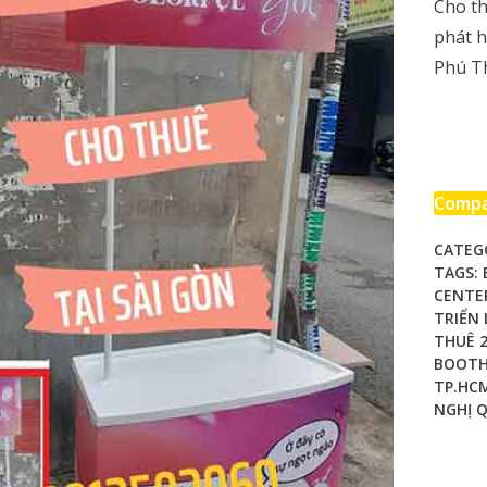
Cho t
phát h
Phú T
Comp
CATEG
TAGS:
CENTE
TRIỂN 
THUÊ 
BOOTH
TP.HC
NGHỊ 