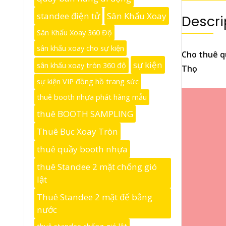
standee điện tử
Sân Khấu Xoay
Descri
Sân Khấu Xoay 360 Độ
sân khấu xoay cho sự kiện
Cho thuê q
sự kiện
sân khấu xoay tròn 360 độ
Thọ
sự kiện VIP đồng hồ trang sức
thuê booth nhựa phát hàng mẫu
thuê BOOTH SAMPLING
Thuê Bục Xoay Tròn
thuê quầy booth nhựa
thuê Standee 2 mặt chống gió
lật
Thuê Standee 2 mặt đế bằng
nước