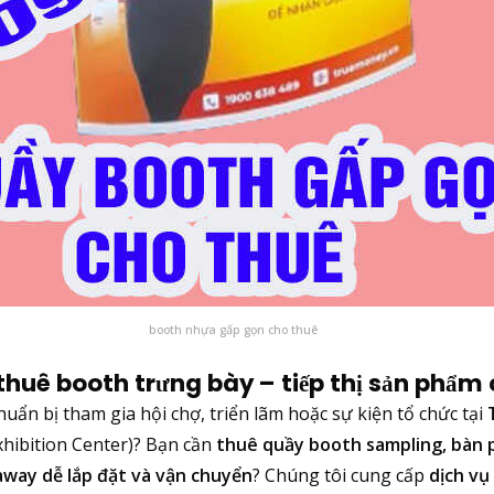
booth nhựa gấp gọn cho thuê
 thuê booth trưng bày – tiếp thị sản phẩm
uẩn bị tham gia hội chợ, triển lãm hoặc sự kiện tổ chức tại
hibition Center)? Bạn cần
thuê quầy booth sampling, bàn 
away dễ lắp đặt và vận chuyển
? Chúng tôi cung cấp
dịch vụ