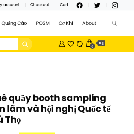
y account
Checkout
Cart
Quảng Cáo
POSM
Cơ Khí
About
0 ₫
0
uê quầy booth sampling
ển lãm và hội nghị Quốc tế
ú Thọ