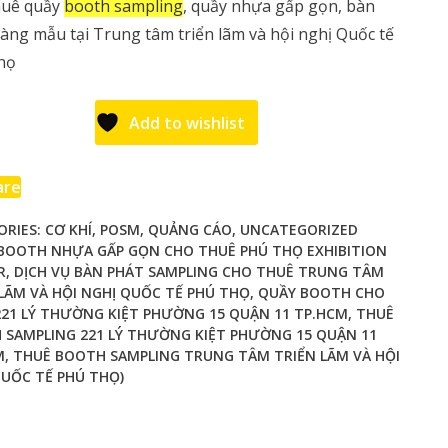
huê quầy
booth sampling
, quầy nhựa gấp gọn, bàn
àng mẫu tại Trung tâm triển lãm và hội nghị Quốc tế
họ
Add to wishlist
are
ORIES:
CƠ KHÍ
,
POSM
,
QUẢNG CÁO
,
UNCATEGORIZED
BOOTH NHỰA GẤP GỌN CHO THUÊ PHÚ THỌ EXHIBITION
R
,
DỊCH VỤ BÀN PHÁT SAMPLING CHO THUÊ TRUNG TÂM
LÃM VÀ HỘI NGHỊ QUỐC TẾ PHÚ THỌ
,
QUẦY BOOTH CHO
221 LÝ THƯỜNG KIỆT PHƯỜNG 15 QUẬN 11 TP.HCM
,
THUÊ
 SAMPLING 221 LÝ THƯỜNG KIỆT PHƯỜNG 15 QUẬN 11
M
,
THUÊ BOOTH SAMPLING TRUNG TÂM TRIỂN LÃM VÀ HỘI
QUỐC TẾ PHÚ THỌ)