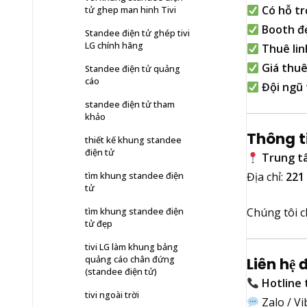
Có hỗ tr
tử ghep man hinh Tivi
Booth đẹ
Standee điện tử ghép tivi
LG chính hãng
Thuê lin
Giá thuê
Standee điện tử quảng
cáo
Đội ngũ 
standee điện tử tham
khảo
Thông t
thiết kế khung standee
điện tử
Trung tâ
Địa chỉ:
221
tìm khung standee điện
tử
Chúng tôi c
tìm khung standee điện
tử đẹp
tivi LG làm khung bảng
quảng cáo chân đứng
Liên hệ
(standee điện tử)
Hotline 
tivi ngoài trời
Zalo / Vi