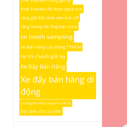
thuê standee chống gió lật
thuê Standee đế nhựa ngoài trời
tăng gắn kết nhân viên kick-off
tăng tương tác flagship store
xe booth sampling
Xe Bán Hàng Lưu Động TPHCM
Xe trà chanh giã tay
Xe Đầy Bán Hàng
Xe đẩy bán hàng di
động
ý tưởng sân khấu xoay tròn 360 độ
Độc Đáo Cho Sự Kiện