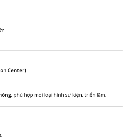
ớn
ion Center)
chóng
, phù hợp mọi loại hình sự kiện, triển lãm.
.