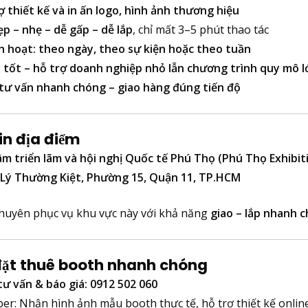
ợ thiết kế và in ấn logo, hình ảnh thương hiệu
p – nhẹ – dễ gấp – dễ lắp
, chỉ mất 3–5 phút thao tác
h hoạt: theo ngày, theo sự kiện hoặc theo tuần
 tốt – hỗ trợ doanh nghiệp nhỏ lẫn chương trình quy mô l
tư vấn nhanh chóng – giao hàng đúng tiến độ
in địa điểm
m triển lãm và hội nghị Quốc tế Phú Thọ (Phú Thọ Exhibit
 Lý Thường Kiệt, Phường 15, Quận 11, TP.HCM
huyên phục vụ khu vực này với khả năng
giao – lắp nhanh 
 đặt thuê booth nhanh chóng
tư vấn & báo giá:
0912 502 060
ber: Nhận hình ảnh mẫu booth thực tế, hỗ trợ thiết kế online