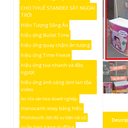
CHO THUÊ STANDEE SẮT NGOÀI
TRỜI
Hiện Tượng Sống Ảo
hiệu ứng Bullet Time
hiệu ứng quay chậm ấn tượng
hiệu ứng Time Freeze
hiệu ứng tua nhanh và đảo
ngược
hiệu ứng ánh sáng làm lan tỏa
video
lan tỏa văn hóa doanh nghiệp.
manocanh xoay bảng hiệu
Photobooth 360 độ sự kiện nội bộ
Descrip
quầy bán hàng di động