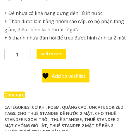
+ Đế nhựa có khả năng đựng đến 18 lít nước
+ Thân được làm bằng nhôm cao cấp, có bộ phận tăng
giảm, điều chỉnh kích thước ở giữa.
+ 6 thanh nhựa đàn hồi để treo được hình ảnh cả 2 mặt
Thuê
Add to cart
Standee
Đế
Nước
Add to wishlist
Cản
Gió
2
Compare
Mặt
CATEGORIES:
CƠ KHÍ
,
POSM
,
QUẢNG CÁO
,
UNCATEGORIZED
quantity
TAGS:
CHO THUÊ STANDEE ĐẾ NƯỚC 2 MẶT
,
CHO THUÊ
STANDEE NGOAI TRỜI
,
THUÊ STANDEE
,
THUÊ STANDEE 2
MẶT CHỐNG GIÓ LẬT
,
THUÊ STANDEE 2 MẶT ĐẾ BẰNG