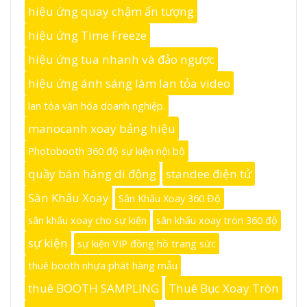
hiệu ứng quay chậm ấn tượng
hiệu ứng Time Freeze
hiệu ứng tua nhanh và đảo ngược
hiệu ứng ánh sáng làm lan tỏa video
lan tỏa văn hóa doanh nghiệp.
manocanh xoay bảng hiệu
Photobooth 360 độ sự kiện nội bộ
quầy bán hàng di động
standee điện tử
Sân Khấu Xoay
Sân Khấu Xoay 360 Độ
sân khấu xoay cho sự kiện
sân khấu xoay tròn 360 độ
sự kiện
sự kiện VIP đồng hồ trang sức
thuê booth nhựa phát hàng mẫu
thuê BOOTH SAMPLING
Thuê Bục Xoay Tròn