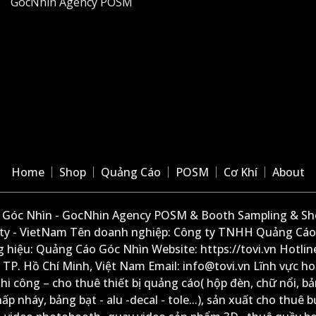
GocNhin Agency POSM
Home
Shop
Quảng Cáo
POSM
Cơ Khí
About
Góc Nhìn - GocNhin Agency POSM & Booth Sampling & She
ity - VietNam Tên doanh nghiệp: Công ty TNHH Quảng Cáo
 hiệu: Quảng Cáo Góc Nhìn Website: https://tovi.vn Hotlin
: TP. Hồ Chí Minh, Việt Nam Email: info@tovi.vn Lĩnh vực h
thi công – cho thuê thiết bị quảng cáo( hộp đèn, chữ nổi, b
ấp nháy, bảng bạt - alu -decal - tole...), sản xuất cho thuê 