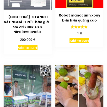
Robot manocanh xoay
【CHO THUÊ】 STANDEE
biển hiệu quảng cáo
SẮT NGOÀI TRỜI…báo giá…
chỉ với 200k ➤➤➤
☎:0912502060
Rated
₫
1
5.00
out of 5
₫
200.000
Add to cart
Add to cart