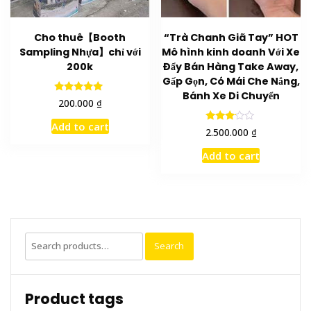
Cho thuê【Booth
“Trà Chanh Giã Tay” HOT
Sampling Nhựa】chỉ với
Mô hình kinh doanh Với Xe
200k
Đẩy Bán Hàng Take Away,
Gấp Gọn, Có Mái Che Nắng,
Bánh Xe Di Chuyển
Rated
₫
200.000
5.00
out of 5
Add to cart
Rated
₫
2.500.000
3.00
out of
Add to cart
5
Search
Search
for:
Product tags