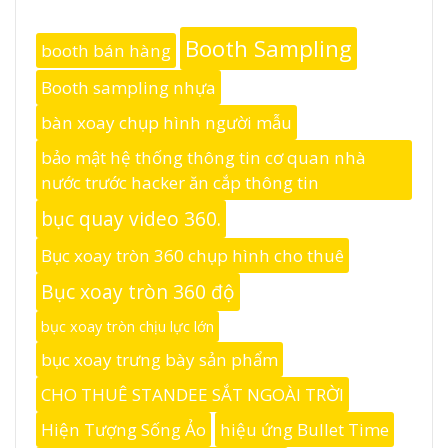
Booth Sampling
booth bán hàng
Booth sampling nhựa
bàn xoay chụp hình người mẫu
bảo mật hệ thống thông tin cơ quan nhà
nước trước hacker ăn cắp thông tin
bục quay video 360.
Bục xoay tròn 360 chụp hình cho thuê
Bục xoay tròn 360 độ
bục xoay tròn chịu lực lớn
bục xoay trưng bày sản phẩm
CHO THUÊ STANDEE SẮT NGOÀI TRỜI
Hiện Tượng Sống Ảo
hiệu ứng Bullet Time