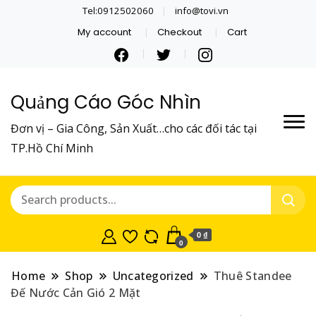
Tel:0912502060
info@tovi.vn
My account
Checkout
Cart
Quảng Cáo Góc Nhìn
Đơn vị – Gia Công, Sản Xuất…cho các đối tác tại
TP.Hồ Chí Minh
0 ₫
0
Home
Shop
Uncategorized
Thuê Standee
Đế Nước Cản Gió 2 Mặt