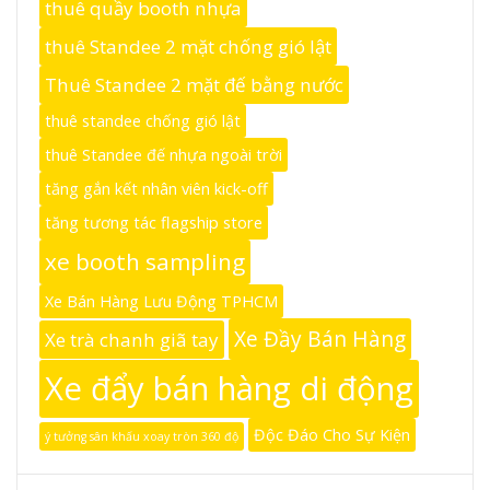
thuê quầy booth nhựa
thuê Standee 2 mặt chống gió lật
Thuê Standee 2 mặt đế bằng nước
thuê standee chống gió lật
thuê Standee đế nhựa ngoài trời
tăng gắn kết nhân viên kick-off
tăng tương tác flagship store
xe booth sampling
Xe Bán Hàng Lưu Động TPHCM
Xe Đầy Bán Hàng
Xe trà chanh giã tay
Xe đẩy bán hàng di động
Độc Đáo Cho Sự Kiện
ý tưởng sân khấu xoay tròn 360 độ