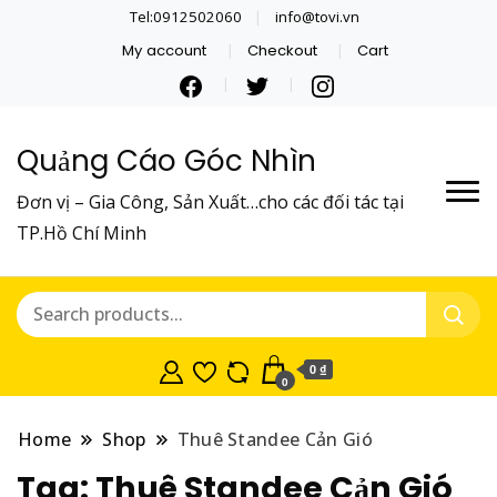
Tel:0912502060
info@tovi.vn
My account
Checkout
Cart
Quảng Cáo Góc Nhìn
Đơn vị – Gia Công, Sản Xuất…cho các đối tác tại
TP.Hồ Chí Minh
0 ₫
0
Home
Shop
Thuê Standee Cản Gió
Tag:
Thuê Standee Cản Gió