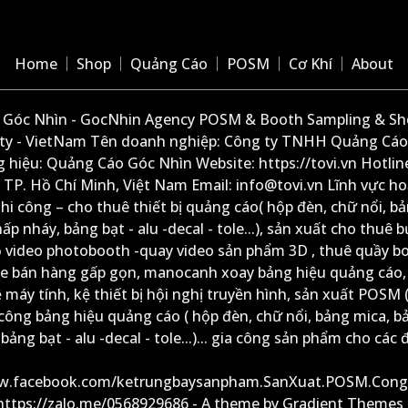
Home
Shop
Quảng Cáo
POSM
Cơ Khí
About
Góc Nhìn - GocNhin Agency POSM & Booth Sampling & She
ity - VietNam Tên doanh nghiệp: Công ty TNHH Quảng Cáo
 hiệu: Quảng Cáo Góc Nhìn Website: https://tovi.vn Hotlin
: TP. Hồ Chí Minh, Việt Nam Email: info@tovi.vn Lĩnh vực h
thi công – cho thuê thiết bị quảng cáo( hộp đèn, chữ nổi, b
ấp nháy, bảng bạt - alu -decal - tole...), sản xuất cho thuê 
ộ video photobooth -quay video sản phẩm 3D , thuê quầy b
xe bán hàng gấp gọn, manocanh xoay bảng hiệu quảng cáo,
ệ máy tính, kệ thiết bị hội nghị truyền hình, sản xuất POSM (
công bảng hiệu quảng cáo ( hộp đèn, chữ nổi, bảng mica, b
ảng bạt - alu -decal - tole...)... gia công sản phẩm cho các đ
ww.facebook.com/ketrungbaysanpham.SanXuat.POSM.Cong
 https://zalo.me/0568929686 - A theme by Gradient Themes