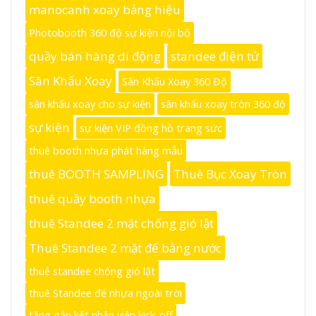
manocanh xoay bảng hiệu
Photobooth 360 độ sự kiện nội bộ
quầy bán hàng di động
standee điện tử
Sân Khấu Xoay
Sân Khấu Xoay 360 Độ
sân khấu xoay cho sự kiện
sân khấu xoay tròn 360 độ
sự kiện
sự kiện VIP đồng hồ trang sức
thuê booth nhựa phát hàng mẫu
thuê BOOTH SAMPLING
Thuê Bục Xoay Tròn
thuê quầy booth nhựa
thuê Standee 2 mặt chống gió lật
Thuê Standee 2 mặt đế bằng nước
thuê standee chống gió lật
thuê Standee đế nhựa ngoài trời
tăng gắn kết nhân viên kick-off