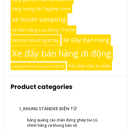
tăng tương tác flagship store
xe booth sampling
Xe Bán Hàng Lưu Động TPHCM
Xe Đầy Bán Hàng
Xe trà chanh giã tay
Xe đẩy bán hàng di động
Độc Đáo Cho Sự Kiện
ý tưởng sân khấu xoay tròn 360 độ
Product categories
1_KHUNG STANDEE ĐIỆN TỬ
bảng quảng cáo chân đứng ghép tivi LG
chính hãng và khung bảo vệ