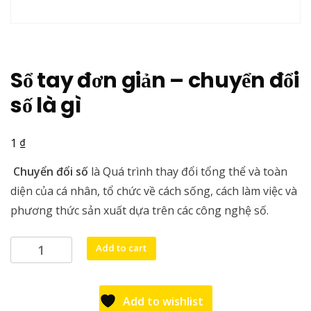
Sổ tay đơn giản – chuyển đổi
số là gì
₫
1
Chuyển đổi số
là Quá trình thay đổi tổng thể và toàn
diện của cá nhân, tổ chức về cách sống, cách làm việc và
phương thức sản xuất dựa trên các công nghệ số.
Sổ
Add to cart
tay
đơn
giản
Add to wishlist
-