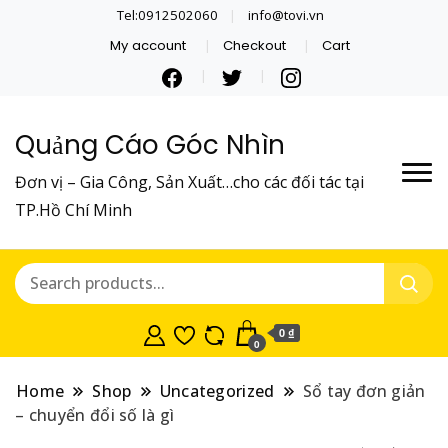
Tel:0912502060
info@tovi.vn
My account
Checkout
Cart
Quảng Cáo Góc Nhìn
Đơn vị – Gia Công, Sản Xuất…cho các đối tác tại
TP.Hồ Chí Minh
0 ₫
0
Home
Shop
Uncategorized
Sổ tay đơn giản
– chuyển đổi số là gì