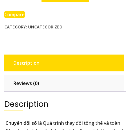
chuyển
đổi
Compare
số
CATEGORY:
UNCATEGORIZED
là
gì
quantity
Description
Reviews (0)
Description
Chuyển đổi số
là Quá trình thay đổi tổng thể và toàn