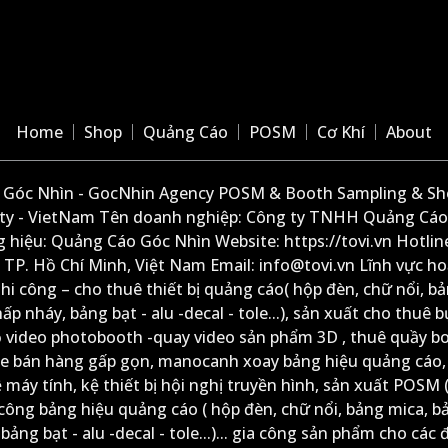
Home
Shop
Quảng Cáo
POSM
Cơ Khí
About
Góc Nhìn - GocNhin Agency POSM & Booth Sampling & She
ity - VietNam Tên doanh nghiệp: Công ty TNHH Quảng Cáo
 hiệu: Quảng Cáo Góc Nhìn Website: https://tovi.vn Hotlin
: TP. Hồ Chí Minh, Việt Nam Email: info@tovi.vn Lĩnh vực h
thi công – cho thuê thiết bị quảng cáo( hộp đèn, chữ nổi, b
ấp nháy, bảng bạt - alu -decal - tole...), sản xuất cho thuê 
ộ video photobooth -quay video sản phẩm 3D , thuê quầy b
xe bán hàng gấp gọn, manocanh xoay bảng hiệu quảng cáo,
ệ máy tính, kệ thiết bị hội nghị truyền hình, sản xuất POSM (
công bảng hiệu quảng cáo ( hộp đèn, chữ nổi, bảng mica, b
ảng bạt - alu -decal - tole...)... gia công sản phẩm cho các đ