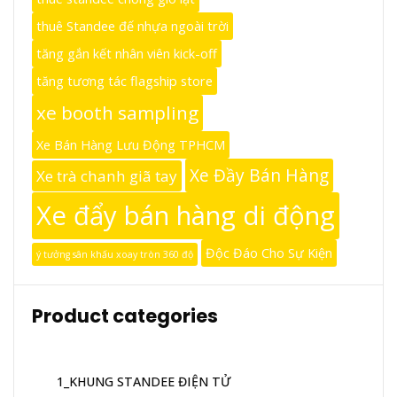
thuê Standee đế nhựa ngoài trời
tăng gắn kết nhân viên kick-off
tăng tương tác flagship store
xe booth sampling
Xe Bán Hàng Lưu Động TPHCM
Xe Đầy Bán Hàng
Xe trà chanh giã tay
Xe đẩy bán hàng di động
Độc Đáo Cho Sự Kiện
ý tưởng sân khấu xoay tròn 360 độ
Product categories
1_KHUNG STANDEE ĐIỆN TỬ