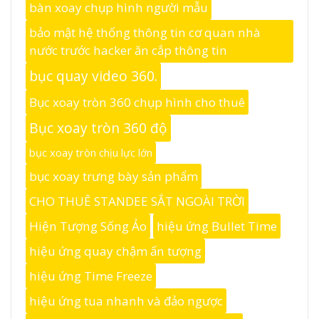
bàn xoay chụp hình người mẫu
bảo mật hệ thống thông tin cơ quan nhà
nước trước hacker ăn cắp thông tin
bục quay video 360.
Bục xoay tròn 360 chụp hình cho thuê
Bục xoay tròn 360 độ
bục xoay tròn chịu lực lớn
bục xoay trưng bày sản phẩm
CHO THUÊ STANDEE SẮT NGOÀI TRỜI
Hiện Tượng Sống Ảo
hiệu ứng Bullet Time
hiệu ứng quay chậm ấn tượng
hiệu ứng Time Freeze
hiệu ứng tua nhanh và đảo ngược