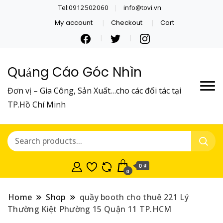
Tel:0912502060
info@tovi.vn
My account
Checkout
Cart
Quảng Cáo Góc Nhìn
Đơn vị – Gia Công, Sản Xuất…cho các đối tác tại
TP.Hồ Chí Minh
0 ₫
0
Home
Shop
quầy booth cho thuê 221 Lý
Thường Kiệt Phường 15 Quận 11 TP.HCM