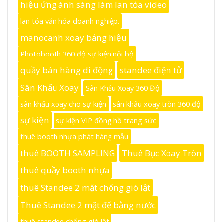
hiệu ứng ánh sáng làm lan tỏa video
lan tỏa văn hóa doanh nghiệp.
manocanh xoay bảng hiệu
Photobooth 360 độ sự kiện nội bộ
quầy bán hàng di động
standee điện tử
Sân Khấu Xoay
Sân Khấu Xoay 360 Độ
sân khấu xoay cho sự kiện
sân khấu xoay tròn 360 độ
sự kiện
sự kiện VIP đồng hồ trang sức
thuê booth nhựa phát hàng mẫu
thuê BOOTH SAMPLING
Thuê Bục Xoay Tròn
thuê quầy booth nhựa
thuê Standee 2 mặt chống gió lật
Thuê Standee 2 mặt đế bằng nước
thuê standee chống gió lật