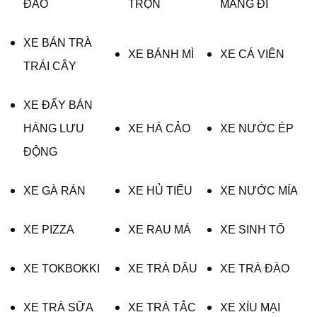
ĐAO
TRỘN
MANG ĐI
XE BÁN TRÀ
XE BÁNH MÌ
XE CÁ VIÊN
TRÁI CÂY
XE ĐẨY BÁN
HÀNG LƯU
XE HÁ CẢO
XE NƯỚC ÉP
ĐỘNG
XE GÀ RÁN
XE HỦ TIẾU
XE NƯỚC MÍA
XE PIZZA
XE RAU MÁ
XE SINH TỐ
XE TOKBOKKI
XE TRÀ DÂU
XE TRÀ ĐÀO
XE TRÀ SỮA
XE TRÀ TẮC
XE XÍU MẠI