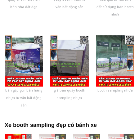
bán nhà đất đẹp
vấn bất dộng sản
đất sử dụng bàn booth
nhựa
bàn gấp gọn bán hàng
giá bán quầy booth
booth sampling nhựa
nhựa tư vấn bất động
sampling nhựa
sản
Xe booth sampling đẹp có bánh xe