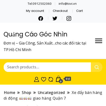
Tel:0912502060
info@tovi.vn
My account
Checkout
Cart
Quảng Cáo Góc Nhìn
Đơn vị – Gia Công, Sản Xuất…cho các đối tác tại
TP.Hồ Chí Minh
0 ₫
0
Home
Shop
Uncategorized
Xe đẩy bán hàng
di động
giao hàng Quận 7