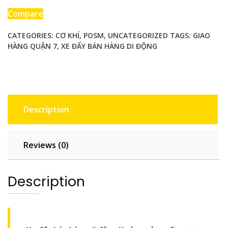
động
Compare
CATEGORIES:
CƠ KHÍ
,
POSM
,
UNCATEGORIZED
TAGS:
GIAO
HÀNG QUẬN 7
,
XE ĐẨY BÁN HÀNG DI ĐỘNG
giao
hàng
Quận
7
quantity
Description
Reviews (0)
Description