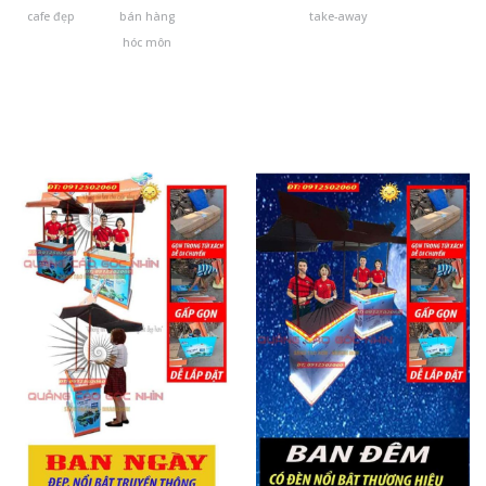
cafe đẹp
bán hàng
take-away
hóc môn