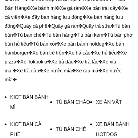
Bán Hàng
✤Xe bánh mì✤Xe gà rán✤Xe bán trái cây✤Xe
cá viên✤Xe đẩy bán hàng lưu động✤Xe bán hàng lưu
động✤Quầy cà phê✤Quầy gà rán✤Quầy trà sữa✤Tủ bán
bún✤Tủ bán chè✤Tủ bán hàng✤Tủ bán kem✤Tủ bán phở
bún hủ tiếu✤Tủ bán xôi✤Xe bán bánh hotdog✤Xe bán
hamburger✤Xe bán tré trộn✤Xe há cảo✤Xe hủ tiếu✤Xe
pizza✤Xe Tokbokki✤Xe trà đào✤Xe trà tắc✤Xe xíu
mại✤Xe trà dâu✤Xe nước mía✤Xe rau má✤Xe nước
mía✤
KIOT BÁN BÁNH
TỦ BÁN CHÁO
XE ĂN VẶT
MÌ
KIOT BÁN CÀ
XE BÁN BÁNH
TỦ BÁN CHÈ
PHÊ
HOTDOG