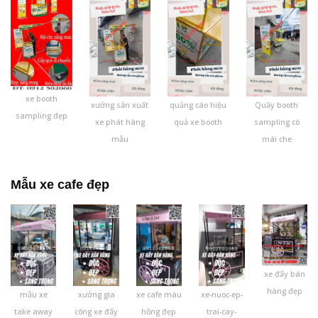
xe booth
xưởng sản xuất
quảng cáo hiệu
Quầy booth
sampling đẹp
xe phát hàng
quả xe booth
sampling có
mẫu
mái che
Mẫu xe cafe đẹp
xe đẩy bán
hàng đẹp
mẫu xe
xưởng gia
xe cafe màu
xe-nuoc-ep-
take away
công xe đẩy
hồng đẹp
trai-cay-