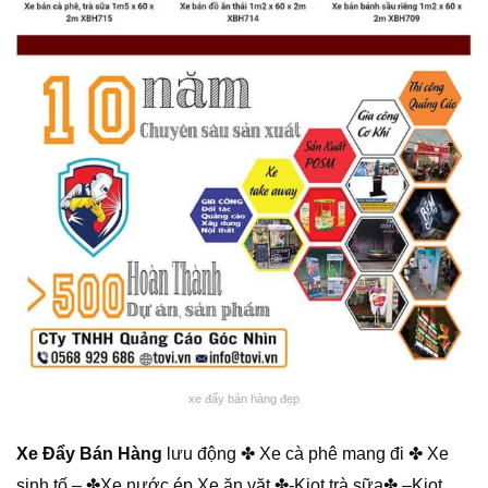
xe đẩy bán hàng đẹp
Xe Đẩy Bán Hàng
lưu động ✤ Xe cà phê mang đi ✤ Xe
sinh tố – ✤Xe nước ép Xe ăn vặt ✤-Kiot trà sữa✤ –
Kiot