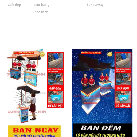
cafe đẹp
bán hàng
take-away
hóc môn