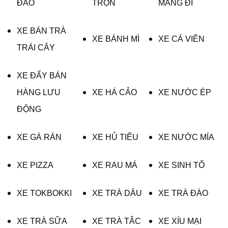
ĐAO
TRỘN
MANG ĐI
XE BÁN TRÀ
XE BÁNH MÌ
XE CÁ VIÊN
TRÁI CÂY
XE ĐẨY BÁN
HÀNG LƯU
XE HÁ CẢO
XE NƯỚC ÉP
ĐỘNG
XE GÀ RÁN
XE HỦ TIẾU
XE NƯỚC MÍA
XE PIZZA
XE RAU MÁ
XE SINH TỐ
XE TOKBOKKI
XE TRÀ DÂU
XE TRÀ ĐÀO
XE TRÀ SỮA
XE TRÀ TẮC
XE XÍU MẠI