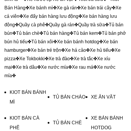
Bán Hàng
✤Xe bánh mì✤Xe gà rán✤Xe bán trái cây✤Xe
cá viên✤Xe đẩy bán hàng lưu động✤Xe bán hàng lưu
động✤Quầy cà phê✤Quầy gà rán✤Quầy trà sữa✤Tủ bán
bún✤Tủ bán chè✤Tủ bán hàng✤Tủ bán kem✤Tủ bán phở
bún hủ tiếu✤Tủ bán xôi✤Xe bán bánh hotdog✤Xe bán
hamburger✤Xe bán tré trộn✤Xe há cảo✤Xe hủ tiếu✤Xe
pizza✤Xe Tokbokki✤Xe trà đào✤Xe trà tắc✤Xe xíu
mại✤Xe trà dâu✤Xe nước mía✤Xe rau má✤Xe nước
mía✤
KIOT BÁN BÁNH
TỦ BÁN CHÁO
XE ĂN VẶT
MÌ
KIOT BÁN CÀ
XE BÁN BÁNH
TỦ BÁN CHÈ
PHÊ
HOTDOG