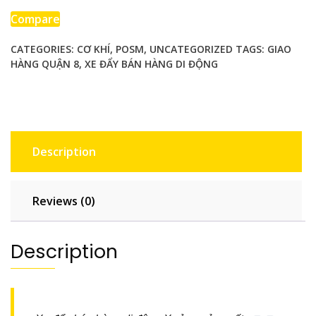
động
Compare
CATEGORIES:
CƠ KHÍ
,
POSM
,
UNCATEGORIZED
TAGS:
GIAO
HÀNG QUẬN 8
,
XE ĐẨY BÁN HÀNG DI ĐỘNG
giao
hàng
Quận
8
quantity
Description
Reviews (0)
Description