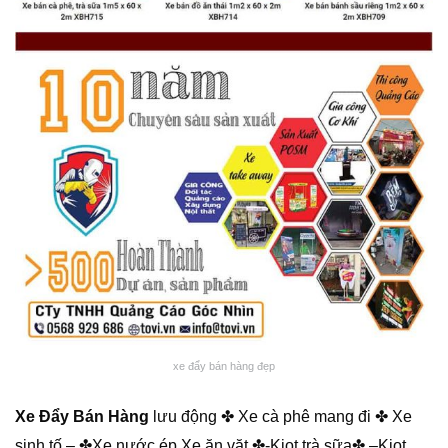
xe đẩy bán hàng đẹp
Xe Đẩy Bán Hàng
lưu động ✤ Xe cà phê mang đi ✤ Xe
sinh tố – ✤Xe nước ép Xe ăn vặt ✤-Kiot trà sữa✤ –
Kiot