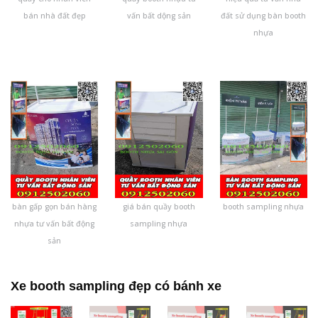
bán nhà đất đẹp
vấn bất dộng sản
đất sử dụng bàn booth
nhựa
bàn gấp gọn bán hàng
giá bán quầy booth
booth sampling nhựa
nhựa tư vấn bất động
sampling nhựa
sản
Xe booth sampling đẹp có bánh xe