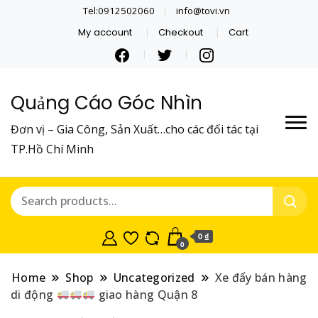
Tel:0912502060
info@tovi.vn
My account
Checkout
Cart
Quảng Cáo Góc Nhìn
Đơn vị – Gia Công, Sản Xuất…cho các đối tác tại
TP.Hồ Chí Minh
0 ₫
0
Home
Shop
Uncategorized
Xe đẩy bán hàng
di động
giao hàng Quận 8