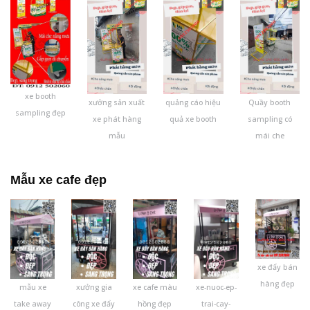
xe booth
xưởng sản xuất
quảng cáo hiệu
Quầy booth
sampling đẹp
xe phát hàng
quả xe booth
sampling có
mẫu
mái che
Mẫu xe cafe đẹp
xe đẩy bán
hàng đẹp
mẫu xe
xưởng gia
xe cafe màu
xe-nuoc-ep-
take away
công xe đẩy
hồng đẹp
trai-cay-